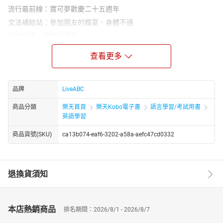
流行最前線：寶可夢歡慶二十五週年
文法補給站：參加朋友的婚宴、身體不適
玩味生活：聰明吃宵夜
活用ABC：生活英語：約會教戰守則
查看更多
短篇故事集：〈聰明的小牧童〉
安妮信箱：你是低頭族嗎？為什麼？
克漏字測驗：你聽過美乃滋拯救海龜的故事嗎？
品牌
LiveABC
世界好望角：動物睡姿百百種
商品分類
樂天首頁
樂天Kobo電子書
語言學習/考試用書
小人物大視界：創造驚奇的夢想實踐家——伊隆•馬斯克
英語學習
悠遊文化：霹靂舞跳上世界舞台
商品貨號(SKU)
ca13b074-eaf6-3202-a58a-aefc47cd0332
ABC長知識：送你的名字上火星
聽說圖寫：旅客入境卡
本月之星：張碩航
退換貨須知
本店熱銷商品
排名期間：2026/8/1 - 2026/8/7