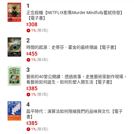
1
正念殺機【NETFLIX影集Murder Mindfully蓄弒待發】
【電子書】
308
$
1
%
(賺
3
點)
2
時間的起源：史蒂芬．霍金的最終理論【電子書】
455
$
1
%
(賺
4
點)
3
藝術的40堂公開課：透過故事，走進藝術家創作現場，
看藝術如何誕生、如何形塑人類生活【電子書】
385
$
1
%
(賺
3
點)
4
扁平時代：演算法如何限縮我們的品味與文化【電子
書】
385
$
1
%
(賺
3
點)