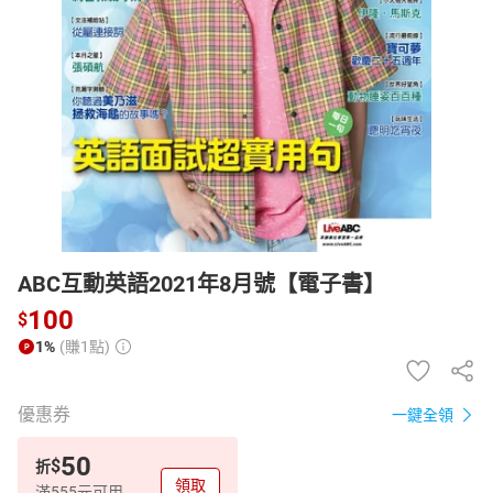
日本購物
電子/紙本書
HOT
ABC互動英語2021年8月號【電子書】
100
$
1%
(賺1點)
優惠券
一鍵全領
50
$
折
領取
滿555元可用