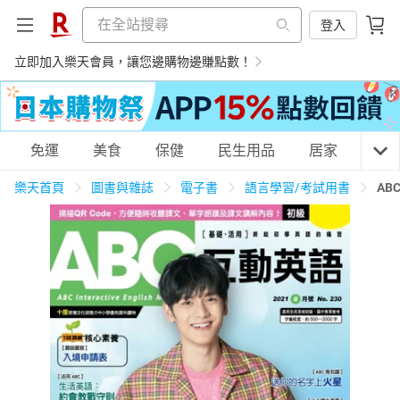
登入
立即加入樂天會員，讓您邊購物邊賺點數！
購物網分類
免運
美食
保健
民生用品
居家
3C
樂天首頁
圖書與雜誌
電子書
語言學習/考試用書
AB
天天免運
美食蛋糕
養生保健
民生用品
居家生活
3C家電
運動休閒
親子玩具
女裝
男裝
化妝保養
情趣用品