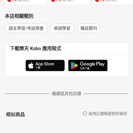
1
%
(賺
3
點)
1
%
(賺
3
點)
1
%
(賺
3
點)
本店相關類別
語言學習/考試用書
英語學習
雜誌期刊
下載樂天 Kobo 應用程式
繼續逛其他店舖
相似商品
由飛比價格提供的資訊