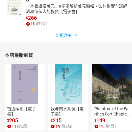
一本書讀懂美元：9堂課解析美元邏輯，如何影響全球經
濟和每個人的投資【電子書】
266
$
1
%
(賺
2
點)
查看更多
本店最新到貨
钱边续琐【電子
我与南水北调【電
Phantom of the Ea
書】
子書】
rthen Fort Chapter
 4【有聲書】
205
215
149
$
$
$
1
%
(賺
2
點)
1
%
(賺
2
點)
1
%
(賺
1
點)