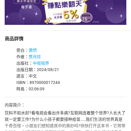
商品詳情
旁白：
萧然
作者：
贾月珍
出版社：
中视视界
出版日期：2024/08/21
語言：中文
ISBN：8970000017244
時長：02:06:09
内容简介：
饮料不如水好?看电视会看出许多病?互联网连着整个世界?人长大了
就一定要工作?为什么小孩子都要接种疫苗……我们生活的世界真是
千奇百怪。小朋友们想知道其中的奥妙吗?快快打开这本书，它将带