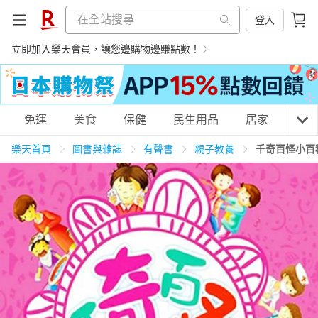
登入
立即加入樂天會員，讓您邊購物邊賺點數！
購物網分類
免運
美食
保健
民生用品
居家
3C
樂天首頁
圖書與雜誌
有聲書
親子教養
千奇百怪小百
天天免運
美食蛋糕
養生保健
民生用品
居家生活
3C家電
運動休閒
親子玩具
女裝
男裝
化妝保養
情趣用品