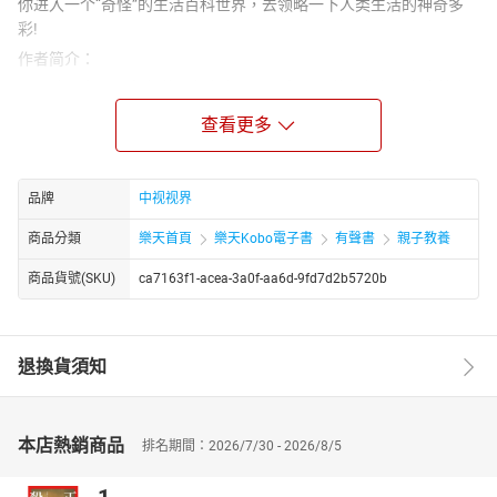
你进入一个“奇怪”的生活百科世界，去领略一下人类生活的神奇多
彩!
作者简介：
贾月珍，中国儿童文学研究会会员，儿童心理学研究者，家庭教育
高级指导师。作品长于挖掘人物心理活动与引导，行文感情细腻。
查看更多
擅长温暖童话及风趣幼儿小故事的创作，一百余篇小故事在中央人
民广播电台作为睡前故事播出。
主播简介：
品牌
中视视界
萧然，知名播音员，其主播的作品主要有《玩宠》等
商品分類
樂天首頁
樂天Kobo電子書
有聲書
親子教養
商品貨號(SKU)
ca7163f1-acea-3a0f-aa6d-9fd7d2b5720b
退換貨須知
本店熱銷商品
排名期間：2026/7/30 - 2026/8/5