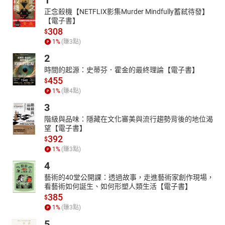
1
正念殺機【NETFLIX影集Murder Mindfully蓄弒待發】
【電子書】
308
$
1
%
(賺
3
點)
2
時間的起源：史蒂芬．霍金的最終理論【電子書】
455
$
1
%
(賺
4
點)
3
階級與品味：隱藏在文化審美與流行趨勢背後的地位渴
望【電子書】
392
$
1
%
(賺
3
點)
4
藝術的40堂公開課：透過故事，走進藝術家創作現場，
看藝術如何誕生、如何形塑人類生活【電子書】
385
$
1
%
(賺
3
點)
5