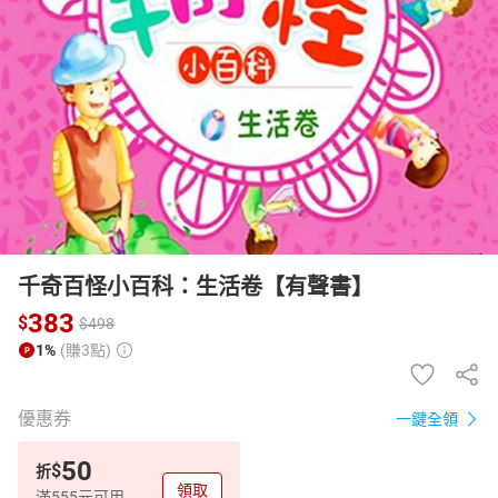
日本購物
電子/紙本書
HOT
千奇百怪小百科：生活卷【有聲書】
383
$
$
498
1%
(賺3點)
優惠券
一鍵全領
50
$
折
領取
滿555元可用