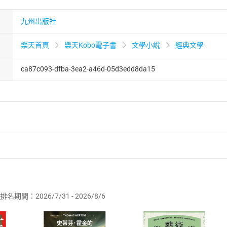
九州出版社
樂天首頁
樂天Kobo電子書
文學小說
經典文學
ca87c093-dfba-3ea2-a46d-05d3edd8da15
者保護法
第
19
條第
1
項後段
暨
通訊交易解除權合理例外情事適用
供即為完成之線上服務，經消費者事先同意始提供。」 之商品
排名期間：2026/7/31 - 2026/8/6
訂購本店鋪之商品即代表知悉本店鋪所銷售之商品為電子書，屬
取電子書，不得請求退貨退款。
品
放入
購物車
登入
帳號
欲取消訂單或辦理退貨時，請登入樂天市場，並於「我的訂單」