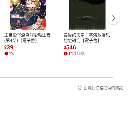
客服資訊
豫期
服務時間：週一到週五 10:00-12:00、
易解
13:00-17:00 (國定假日及例假日休息)
王弟殿下深深溺愛轉生者
最後的天空：臺灣政治思
鬼島
品性
客服電話：0080-1857077
(第4話)【電子書】
想史研究【電子書】
小事
請參
客服信箱：
聯絡店家
39
546
33
$
$
$
1
%
1
%
(賺
5
點)
1
%
由飛比價格提供的資訊