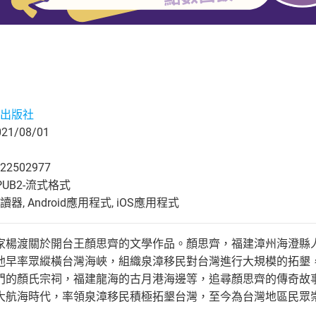
出版社
1/08/01
22502977
UB2-流式格式
, Android應用程式, iOS應用程式
家楊渡關於開台王顏思齊的文學作品。顏思齊，福建漳州海澄縣
他早率眾縱橫台灣海峽，組織泉漳移民對台灣進行大規模的拓墾，
門的顏氏宗祠，福建龍海的古月港海邊等，追尋顏思齊的傳奇故事
大航海時代，率領泉漳移民積極拓墾台灣，至今為台灣地區民眾崇