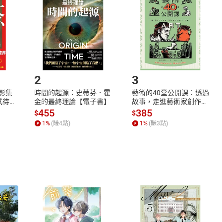
Shopping cart
Login
將依您的申請進行審核，待審核通過後將為您辦理退款事宜。
市場須以整筆訂單為單位進行取消/退貨，恕無法以單支商品取消
如何開始使用？
.選擇閱讀載具
Step2.
2
3
X影集
時間的起源：史蒂芬．霍
藝術的40堂公開課：透過
蓄弒待
金的最終理論【電子書】
故事，走進藝術家創作現
場，看藝術如何誕生、如
455
385
$
$
何形塑人類生活【電子
1
%
(賺
4
點)
1
%
(賺
3
點)
書】