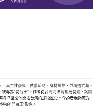
人，其生性豪爽，仗義疏財，身材魁梧，並精通武藝。
被尊為“開台王”。作者從台灣海濱媽祖廟開始，試圖
和17世紀他開拓台灣的那段歷史。令讀者能夠感受
奉的“開台王”形象。