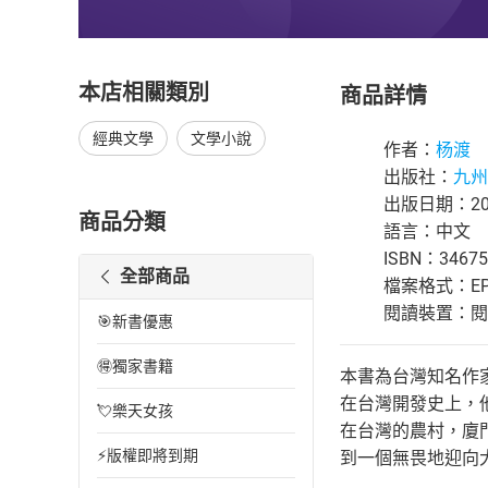
本店相關類別
商品詳情
經典文學
文學小說
作者：
杨渡
出版社：
九州
出版日期：202
商品分類
語言：中文
ISBN：34675
全部商品
檔案格式：EP
閱讀裝置：閱讀器
🎯新書優惠
🉐獨家書籍
本書為台灣知名作
在台灣開發史上，
💘樂天女孩
在台灣的農村，廈
⚡版權即將到期
到一個無畏地迎向