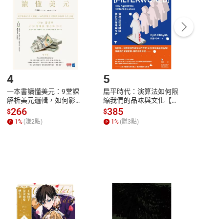
Payment
Complete
/退貨。
登入帳號，下載書籍後看書
4
5
6
一本書讀懂美元：9堂課
扁平時代：演算法如何限
本物
解析美元邏輯，如何影響
縮我們的品味與文化【電
說，
全球經濟和每個人的投資
子書】
來】
266
385
28
$
$
$
【電子書】
1
%
(賺
2
點)
1
%
(賺
3
點)
1
%