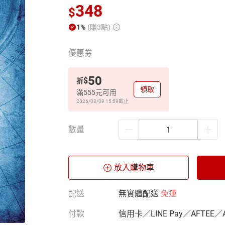
348
$
1%
(賺3點)
優惠券
50
$
折
領取
滿555元可用
2026/08/09 15:59
截止
數量
放入購物車
配送
無實體配送
免運
付款
信用卡／LINE Pay／AFTEE／