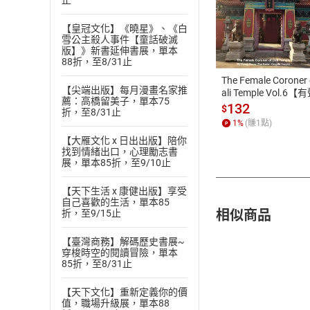
止
付款方
【皇冠文化】《曉星》、《白
雪公主殺人事件【童話破滅
版】》新書延伸書展，單本
ATM轉帳、信用卡
88折，至8/31止
The Female Coroner 
【尖端出版】每月漫畫名家推
ali Temple Vol.6【
薦：高橋留美子，單本75
書】
132
$
折，至8/31止
1
%
(賺
1
點)
【大雁文化 x 日出出版】陪你
找到情緒出口，心理勵志書
展，單本85折，至9/10止
【天下生活 x 康健出版】享受
自己喜歡的生活，單本85
相似商品
折，至9/15止
【臺灣商務】解碼歷史書展~
穿梭時空的閱讀冒險，單本
85折，至8/31止
【天下文化】重新定義你的價
值，職場升級展，單本88