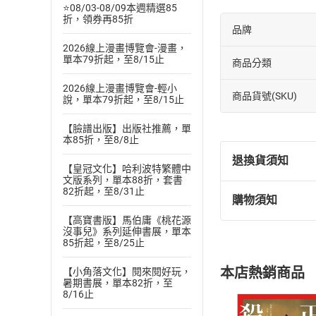
⭐08/03-08/09本週精選85
折，領券再85折
品牌
2026線上漫畫博覽會-漫畫，
單本79折起，至8/15止
商品分類
2026線上漫畫博覽會-輕小
商品貨號(SKU)
說，單本79折起，至8/15止
【臉譜出版】出版社推薦，單
本85折，至8/8止
退換貨須知
【皇冠文化】哈利波特繁體中
文版系列，單本88折，套書
82折起，至8/31止
購物須知
退換貨規定：
【高寶書版】馬伯庸《桃花源
(
一
)
依
消費
沒事兒》系列延伸書展，單本
內容或一經提
85折起，至8/25止
購書須知
定。
本店熱銷商品
【小角落文化】閱來閱好玩，
(
二
)
消費者
暑期書展，單本82折，至
且已下載
/
存
8/16止
挑選
商
退貨方式：您