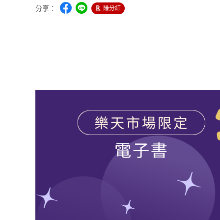
分享：
賺分紅