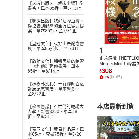
Choose
【大牌出版 x 一起來出版】全
貨」，本店鋪
書系，單本85折，至8/13止
請注意，樂天
購書後，
【聯經出版】吃好油降血糖，
從控醣到舒壓的全方位健康提
案，單本85折，至7/31止
Step1
【皇冠文化】東野圭吾紀念書
1
展，單本85折起，至8/31止
正念殺機【NETFLI
【啟動文化】翻轉思維的練習
Murder Mindfully
－《利他》延伸書展，單本
發】【電子書】
308
$
85折，至8/14止
1
%
(賺
3
點)
【橡樹林文化】一行禪師百歲
誕辰紀念書展，單本85折，
至8/22止
本店最新到貨
【校園書房】AI世代的職場大
人學！新書$250、單本88
折，至8/31止
【蓋亞文化】黃易作品展，單
本85折、套書75折，至8/20