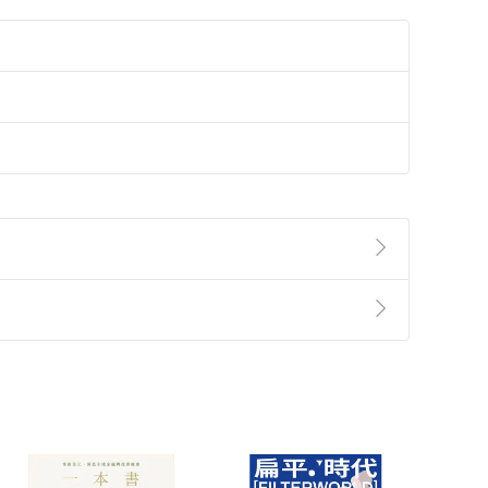
準則
第
2
條第
5
款之規定，「非以有形媒介提供之數位
，不適用消保法第
19
條第
1
項七日內無條件退貨之規
非以有形媒介提供之數位內容，消費者同意若訂購後
付款
方式
完成
訂單
中點選「瀏覽訂單明細」
>
「申請取消訂單
/
退