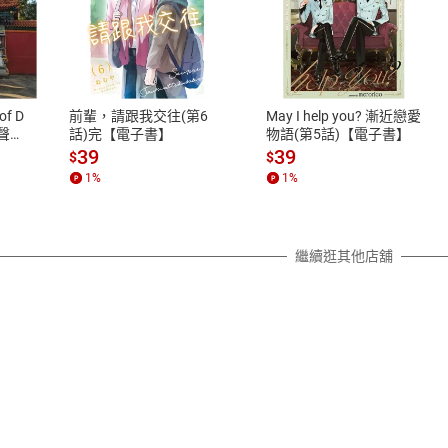
式
退換貨規範
、LINE PAY、AFTEE
本店是否提供消費者保護法七日猶
之權利，遽消費者保護法及通訊交
of D
前輩，請跟我交往(第6
May I help you? 漸近戀愛
除權合理例外情事適用準則，依商
有聲
話)完【電子書】
物語(第5話)【電子書】
質各有不同規定。詳細退換貨說明
39
39
$
$
照各商品說明。
1
%
1
%
詳細說明
繼續逛其他店舖