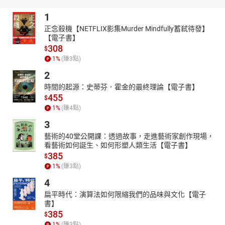
1
正念殺機【NETFLIX影集Murder Mindfully蓄弒待發】
【電子書】
308
$
1
%
(賺
3
點)
2
時間的起源：史蒂芬．霍金的最終理論【電子書】
455
$
1
%
(賺
4
點)
3
藝術的40堂公開課：透過故事，走進藝術家創作現場，
看藝術如何誕生、如何形塑人類生活【電子書】
385
$
1
%
(賺
3
點)
4
扁平時代：演算法如何限縮我們的品味與文化【電子
書】
385
$
1
%
(賺
3
點)