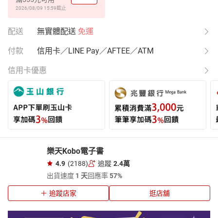
2026/08/09 15:59
截止
配送
無實體配送
免運
付款
信用卡／LINE Pay／AFTEE／ATM
信用卡優惠
樂天Kobo電子書
4.9
(2188)
追蹤
2.4萬
出貨速度
1 天
回應率
57%
追蹤店家
逛店舖