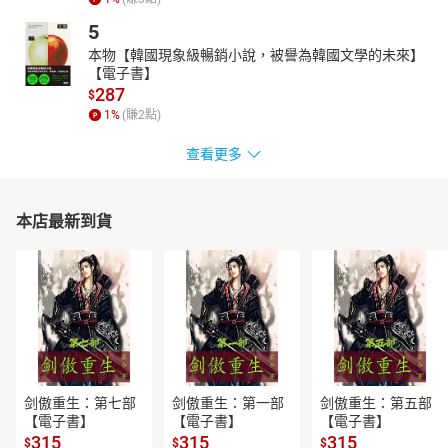
5
本物【韓國現象級暢銷小說，被譽為韓國文學的未來】
【電子書】
287
$
1
%
(賺
2
點)
查看更多
本店最新到貨
剑傲重生：第七部
剑傲重生：第一部
剑傲重生：第五部
【電子書】
【電子書】
【電子書】
315
315
315
$
$
$