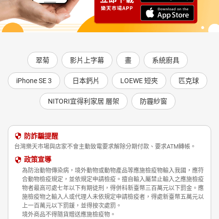
翠菊
影片上字幕
畫
系統廚具
iPhone SE 3
日本鈣片
LOEWE 短夾
匹克球
NITORI宜得利家居 層架
防霾紗窗
防詐騙提醒
台灣樂天市場與店家不會主動致電要求解除分期付款、要求ATM轉帳。
政策宣導
為防治動物傳染病，境外動物或動物產品等應施檢疫物輸入我國，應符
合動物檢疫規定，並依規定申請檢疫。擅自輸入屬禁止輸入之應施檢疫
物者最高可處七年以下有期徒刑，得併科新臺幣三百萬元以下罰金。應
施檢疫物之輸入人或代理人未依規定申請檢疫者，得處新臺幣五萬元以
上一百萬元以下罰鍰，並得按次處罰。
境外商品不得隨貨贈送應施檢疫物。