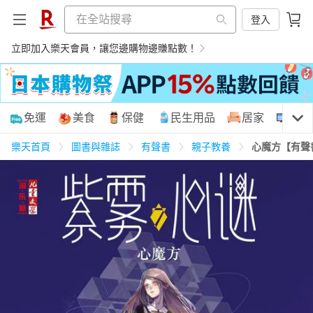
登入
立即加入樂天會員，讓您邊購物邊賺點數！
購物網分類
免運
美食
保健
民生用品
居家
3C
樂天首頁
圖書與雜誌
有聲書
親子教養
心魔方【有聲
天天免運
美食蛋糕
養生保健
民生用品
居家生活
3C家電
運動休閒
親子玩具
女裝
男裝
化妝保養
情趣用品