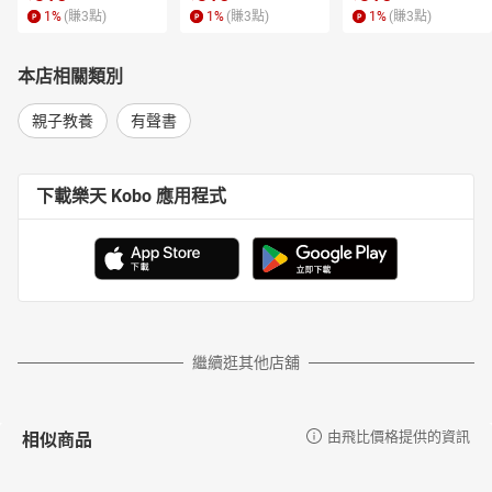
1
%
(賺
3
點)
1
%
(賺
3
點)
1
%
(賺
3
點)
本店相關類別
親子教養
有聲書
下載樂天 Kobo 應用程式
繼續逛其他店舖
相似商品
由飛比價格提供的資訊