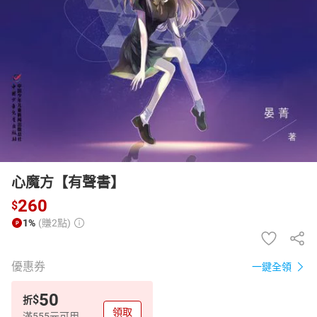
日本購物
電子/紙本書
HOT
心魔方【有聲書】
260
$
1%
(賺2點)
優惠券
一鍵全領
50
$
折
領取
滿555元可用