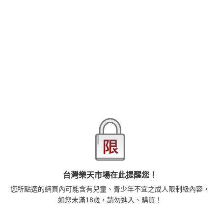
麻見與秋仁還能再重逢嗎......!?超人氣系列作第九集！！
品牌
台灣東販
我想回去，回到麻見身邊──。
分開來的兩人將會......！？
商品分類
樂天首頁
樂天Kobo電子書
本書特色
2026線上漫畫博覽會-漫畫，單本79折起，至8/15止
BL漫畫。
商品貨號(SKU)
caa2b064-f4df-3482-93d7-0fdbcedf02f3
秋仁在英雄秀的打工中卯足全力，就在陷入危機的時候出現了
新的英雄，裡頭的人莫非是......！？
實力派作家やまねあやの最受歡迎的作品《探索者系列》第九
集。首刷有附錄初回限定版小冊子唷。
退換貨須知
本店熱銷商品
排名期間：2026/8/3 - 2026/8/9
1
藝術的40堂公開課：透過故事，走進藝術家創作現場，
台灣樂天市場在此提醒您！
看藝術如何誕生、如何形塑人類生活【電子書】
您所點選的網頁內可能含有兒童、青少年不宜之成人限制級內容，
385
$
如您未滿18歲，請勿進入、購買！
1
%
(賺
3
點)
2