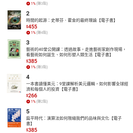
1
%
(賺
3
點)
2
時間的起源：史蒂芬．霍金的最終理論【電子書】
455
$
1
%
(賺
4
點)
3
藝術的40堂公開課：透過故事，走進藝術家創作現場，
看藝術如何誕生、如何形塑人類生活【電子書】
385
$
1
%
(賺
3
點)
4
一本書讀懂美元：9堂課解析美元邏輯，如何影響全球經
濟和每個人的投資【電子書】
266
$
1
%
(賺
2
點)
5
扁平時代：演算法如何限縮我們的品味與文化【電子
書】
385
$