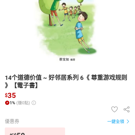
日本購物
電子/紙本書
HOT
14个道德价值 ~ 好邻居系列 6《 尊重游戏规则
》【電子書】
35
$
1%
(賺0點)
優惠券
一鍵全領