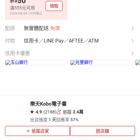
50
$
折
領取
滿555元可用
2026/08/09 15:59
截止
配送
無實體配送
免運
付款
信用卡／LINE Pay／AFTEE／ATM
信用卡優惠
樂天Kobo電子書
4.9
(2188)
追蹤
2.4萬
出貨速度
1 天
回應率
57%
追蹤店家
逛店舖