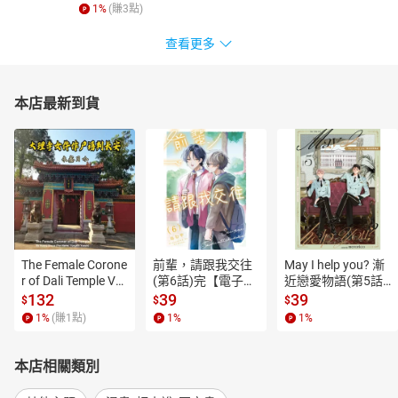
1
%
(賺
3
點)
查看更多
本店最新到貨
The Female Corone
前輩，請跟我交往
May I help you? 漸
r of Dali Temple Vo
(第6話)完【電子
近戀愛物語(第5話)
l.6【有聲書】
書】
【電子書】
132
39
39
$
$
$
1
%
(賺
1
點)
1
%
1
%
本店相關類別