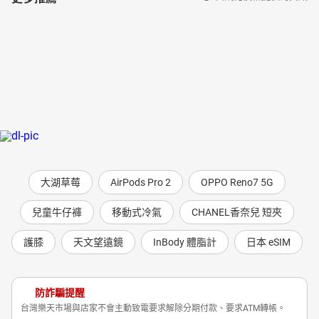
大湖草莓
AirPods Pro 2
OPPO Reno7 5G
兒童牛仔褲
移動式冷氣
CHANEL香奈兒 短夾
護膝
天文望遠鏡
InBody 體脂計
日本 eSIM
防詐騙提醒
台灣樂天市場與店家不會主動致電要求解除分期付款、要求ATM轉帳。