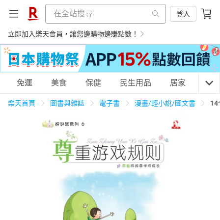
登入
立即加入樂天會員，讓您邊購物邊賺點數！
購物網分類
免運
美食
保健
民生用品
居家
3C
樂天首頁
圖書與雜誌
電子書
漫畫/輕小說/圖文書
1
天天免運
美食蛋糕
養生保健
民生用品
居家生活
3C家電
運動休閒
親子玩具
女裝
男裝
化妝保養
情趣用品