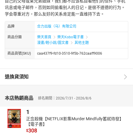
自己的父母或亲兄弟姐妹，我们都不应该私自看他们的信件、手机
讯息或电子邮件，否则如同偷看别人的日记，是很不道德的行为。
学会尊重对方，那么友好的关系肯定能一直维持下去。
品牌
合力出版（马）有限公司
商品分類
樂天首頁
樂天Kobo電子書
漫畫/輕小說/圖文書
其他主題
商品貨號(SKU)
caa437f9-fd10-3510-9f5b-762caaff9006
退換貨須知
本店熱銷商品
排名期間：2026/7/31 - 2026/8/6
1
正念殺機【NETFLIX影集Murder Mindfully蓄弒待發】
【電子書】
308
$