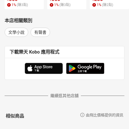
塊。能做到這裡，作家的身體得有一些詩意出竅的敏感，當然，還
1
%
(賺
3
點)
1
%
(賺
3
點)
1
%
(賺
2
點)
有碩大的K2與喀喇崑崙。」──文化評論家詹偉雄
▲「我看到德政對自然的謙卑，善良，與脾氣，更看到了一位宅
本店相關類別
男、書生氣息濃厚的職業作家，不被社會消磨殆盡的靈魂，保有著
對天地萬物的渴望，面對著冰天雪地的徒步長征，跳脫舒適圈的節
文學小說
有聲書
奏，重新打開對大自然的對話想像，在陡峭的山壁上，嘗試與自己
的恐懼相處，又打破了對自我身體的侷限，是我喜歡看到的「人對
環境的對應極限，明知困難也願意往前」，一趟從無到有的，真正
下載樂天 Kobo 應用程式
的冒險勇氣。」──登山家呂忠翰（阿果）
▲「徒步第二日，德政頂著腳上的水泡，以及巴托羅難得的霪雨
下，狼狽地走上白域營地前最後的上坡。看著表情就知道快崩潰
了，但他還是一聲都沒埋怨地挺了過來。我在那天的日誌寫下『心
理強度很不錯』的評語。
我發現德政雖然渾然不似我周遭那些登山硬漢，但那種柔韌，卻是
另外一種堅強。漸漸地，我跟阿果對於帶著德政從更艱苦的貢多戈
繼續逛其他店舖
羅埡口走出來，已經沒啥疑慮了。
重返文明前最後一日，是一個連續18小時，貌似永無止盡的長途苦
行。近40公里，在冰磧石間穿梭後，沿著河谷走到腳沒知覺就會到
相似商品
由飛比價格提供的資訊
了。那天因為追到早我們兩天開始走的台灣健行團友人，實在太興
奮，一直忘了到營地前有個念頭：就是等德政踏進營地，我想跟他