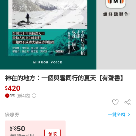
日本購物
電子/紙本書
HOT
神在的地方：一個與雪同行的夏天【有聲書】
420
$
1%
(賺4點)
優惠券
一鍵全領
50
$
折
領取
滿555元可用