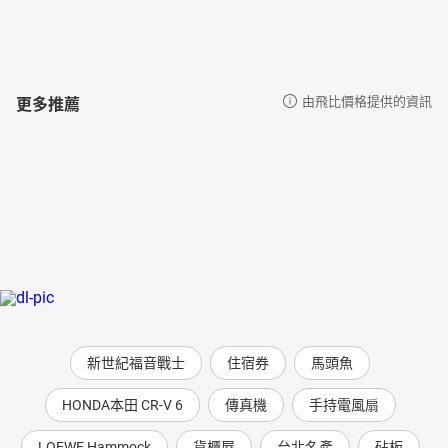
說：德政，You Rock!!!」──登山家張元植
【作者簡介】
陳德政
1978年生於台南。90年代養成的都會青年，從小透過廣播與電視對
更多推薦
由飛比價格提供的資訊
西洋流行文化耳濡目染，鍾情於搖滾樂、藝文電影和美國文學，也
勾勒出他青年時代的軌跡。
就讀政大廣電系時到唱片行打工，與同學拍攝了濁水溪公社的樂團
紀錄片。退伍後到紐約New School攻讀媒體研究所，闖蕩當地的次
文化現場，並架設部落格「音速青春」書寫異鄉人的所見所聞。
返台後定居台北，在《破報》、《GQ》等刊物撰寫音樂專欄，陸續
出版過幾本散文書，主題不脫青春、旅行與遠方。長期過著日夜顛
倒、閉門寫字的生活，曾是距離山林最遙遠的人。
35歲那年在朋友吆喝下開始登山，漸漸喚醒另一個自己，一個更貼
近身體、面對世界更從容的自己，也學習在城市與自然間維持平
衡。這些年在DJ與文字工作的空閒走入群山，2019年加入K2峰台灣
新世紀福音戰士
住宿券
馬頭魚
遠征隊，人生翻過一頁，回國後寫下這一本書。2023年底，45歲生
日當天，在呂忠翰、張元植等好友的陪伴下，於無雙山完登台灣百
HONDA本田 CR-V 6
傳真機
手持電風扇
岳。
於鏡好聽主持Podcast節目《朝聖──人與自然的相遇》、《朝聖──
LOEWE Hammock
貨櫃屋
台北名產
砧板