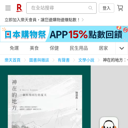
登入
立即加入樂天會員，讓您邊購物邊賺點數！
購物網分類
免運
美食
保健
民生用品
居家
3C
樂天首頁
圖書與雜誌
有聲書
文學小說
神在的地方：
天天免運
美食蛋糕
養生保健
民生用品
居家生活
3C家電
運動休閒
親子玩具
女裝
男裝
化妝保養
情趣用品