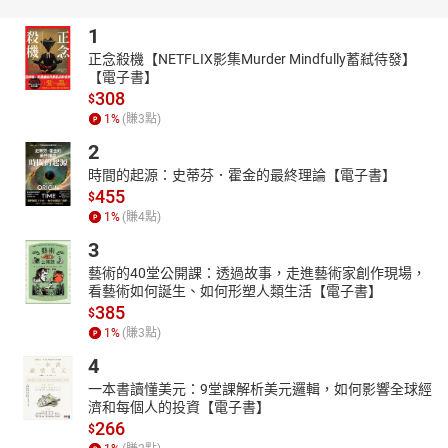
「K2 Project」是文化評論家詹偉雄為應援台灣登山家呂忠翰、張元
1
植攀登海拔8,611m的世界第二高峰K2，在2019年春天發起的募資
與認識高山計畫，獲得熱烈的迴響。期間舉辦全台巡迴講座，帶給
正念殺機【NETFLIX影集Murder Mindfully蓄弒待發】
【電子書】
民眾更開闊、更富意義性的冒險精神與山岳故事。
308
$
同年夏天，陳德政成為隨行報導者，跟著兩人飛到巴基斯坦，歷經
1
%
(賺
3
點)
顛簸，抵達海拔5,000m的K2山腳。他在氧氣濃度只剩海平面一半、
2
日夜溫差五十度的基地營生活了一個月，目睹朝八千公尺「死亡地
帶」奮進的身影，親見那些被刻在冰河裡的名字，體會到疑惑與勇
時間的起源：史蒂芬．霍金的最終理論【電子書】
氣如何共存，感受攀登者間命繫一繩的人情。
455
$
1
%
(賺
4
點)
「為了到達那裡，我要自己變成另一個人，一個體能更好、精神更
壯大，而且更有信心的人。」──陳德政
3
他將這趟跨越自身極限的經歷、對國際登山家與雪巴民族的近距離
藝術的40堂公開課：透過故事，走進藝術家創作現場，
觀察、人類從探索荒野到征服高峰的過程，以及自己如何從一個城
看藝術如何誕生、如何形塑人類生活【電子書】
385
市青年蛻變為被自然淬鍊過的大人，在浩瀚的山谷中醒悟到神的力
$
1
%
(賺
3
點)
量，精采揉合，寫成這本動人的書。
「天色逐漸明亮起來，一望無際的山谷中相連著一整排尖峰，一尊
4
一尊像神一樣，凝視著雪白的谷地。不是我通過了這裡，而是祂們
一本書讀懂美元：9堂課解析美元邏輯，如何影響全球經
讓我通過了，讓我看見宇宙中最不可思議的景象，讓人感到謙遜，
濟和每個人的投資【電子書】
266
覺得自己渺小。
$