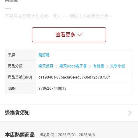
----
不是只有登頂才能成就一個人，一個城市人的轉變之書。
「我們走的這條路被雪覆蓋，遼闊的雪原像一隻巨大的白色手掌，
把剛踩出來的路又壓回雪中。這裡是地球上最荒涼的地方，沒有植
查看更多
物，沒有土壤，沒有任何足以讓人維生的條件，我們走在世界的盡
頭。」──陳德政
那是世界頂尖登山好手的夢，是呂忠翰和張元植的夢。陳德政從未
品牌
鏡好聽
想過，自己有一天會走在他們前往夢的路上。
商品分類
樂天首頁
樂天Kobo電子書
有聲書
文學小說
他們從鄉村，朝著蠻荒步行；在盛夏，沿著冰雪前進。他們一步一
步，背離花草鳥鳴，文明在身後漸遠。他們一天一天，從石子路走
商品貨號(SKU)
caa90401-83ba-3a0e-ad37-06d12b78756f
進雪，從碎岩走上冰，抵達由黑白兩色構成的天地。
ISBN
9786267440018
九天，從海拔三千公尺跋涉到五千。愈來愈稀薄的氧氣、愈來愈凍
寒的溫度、愈來愈疲憊的身體告訴你：終於接近攀登K2的起點。如
果山神眷顧，會等到雲霧散去的時刻，那近乎完美的錐體會突然現
身，讓人屏息，讓人戰慄，讓人明白自己所為何來。
退換貨須知
那是地球表面最困難的一座山，有個最冷峻又神祕的名字：K2。
「明明是從地殼隆起，卻又像從天而降，用一種莊嚴的神色說：
『你，不可能跨越我。』」──陳德政
本店熱銷商品
排名期間：2026/7/31 - 2026/8/6