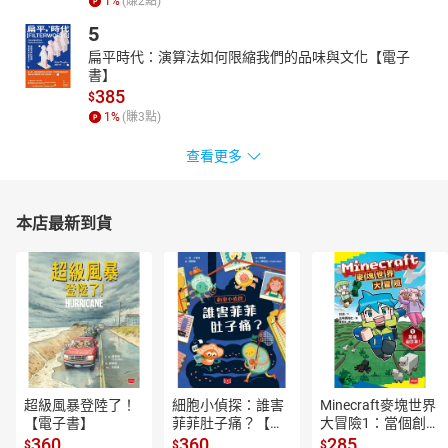
1
%
(賺
2
點)
我就坐在那片雪坡上，看著遠方的地平線，無限遠的天邊燃起一道
火紅的霞光，群峰在天光裡一座接著一座甦醒過來。世間當然有
5
神，自然是神，時間是神。」──陳德政
扁平時代：演算法如何限縮我們的品味與文化【電子
書】
因為天氣因素，兩位登山家最終在距頂峰四百公尺處被迫下撤，留
385
$
下懸念。但他們對攀登本質的思考，面山時的虔誠謹慎，在緊要關
1
%
(賺
3
點)
頭決定回頭的理智，甚至從埡口離山時陳德政身心面臨的巨大驗，
都讓我們重新思索成功的定義。
查看更多
不是只有登頂才能成就一個人，登頂只是一瞬，登山不是。這是由
呂忠翰、張元植拓展出的台灣攀登史新頁，也是陳德政一生一遇的
歷程。
本店最新到貨
「這裡是人間最接近天堂的地方，那麼潔白，那麼乾淨，那麼方死
方生。」──陳德政
【名人推薦】
詹偉雄、呂忠翰、張元植、楊大正、鄭麗君、劉克襄、鄭宗龍、劉
梓潔 至情推薦
▲「我讀完後，內心激動不已，德政寫出的，不僅是他對生命躊躇
的一種盧梭式懺悔錄，而且是一種優美的、懸思的準山岳文學，能
超級風暴登陸了！
細胞小偵探：誰害
Minecraft麥塊世界
激起讀者對地理、氣候、岩石、冰雪、人性……更恢宏的想像，同時
【電子書】
菲菲肚子痛？【電
大冒險1：當個創世
保有神祕與敬畏，而這正是台灣非虛構文學書寫裡極度真空的一
子書】
神！【電子書】
360
360
285
$
$
$