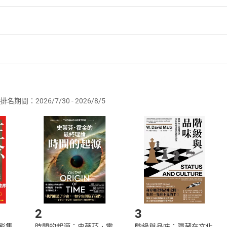
者保護法
第
19
條第
1
項後段
暨
通訊交易解除權合理例外情事適用
供即為完成之線上服務，經消費者事先同意始提供。」 之商品
排名期間：2026/7/30 - 2026/8/5
訂購本店鋪之商品即代表知悉本店鋪所銷售之商品為電子書，屬
取電子書，不得請求退貨退款。
品
放入
購物車
登入
帳號
欲取消訂單或辦理退貨時，請登入樂天市場，並於「我的訂單」
Shopping cart
Login
將依您的申請進行審核，待審核通過後將為您辦理退款事宜。
市場須以整筆訂單為單位進行取消/退貨，恕無法以單支商品取消
如何開始使用？
.選擇閱讀載具
Step2.
2
3
X影集
時間的起源：史蒂芬．霍
階級與品味：隱藏在文化