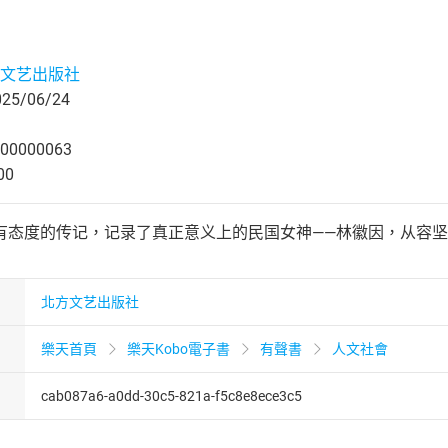
文艺出版社
5/06/24
00000063
00
有态度的传记，记录了真正意义上的民国女神——林徽因，从容
北方文艺出版社
樂天首頁
樂天Kobo電子書
有聲書
人文社會
cab087a6-a0dd-30c5-821a-f5c8e8ece3c5