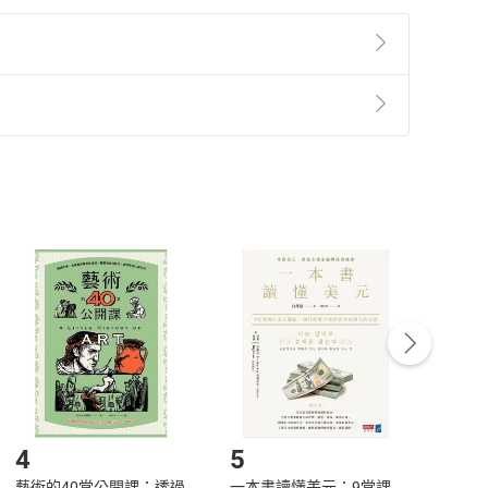
準則
第
2
條第
5
款之規定，「非以有形媒介提供之數位
，不適用消保法第
19
條第
1
項七日內無條件退貨之規
非以有形媒介提供之數位內容，消費者同意若訂購後
付款
方式
完成
訂單
中點選「瀏覽訂單明細」
>
「申請取消訂單
/
退
Payment
Complete
/退貨。
登入帳號，下載書籍後看書
4
5
6
藝術的40堂公開課：透過
一本書讀懂美元：9堂課
本物