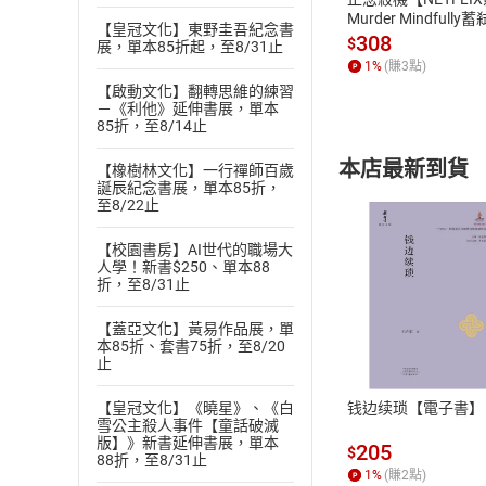
Murder Mindfully
【皇冠文化】東野圭吾紀念書
發】【電子書】
308
$
展，單本85折起，至8/31止
1
%
(賺
3
點)
【啟動文化】翻轉思維的練習
－《利他》延伸書展，單本
85折，至8/14止
本店最新到貨
【橡樹林文化】一行禪師百歲
誕辰紀念書展，單本85折，
至8/22止
【校園書房】AI世代的職場大
人學！新書$250、單本88
折，至8/31止
付款方
【蓋亞文化】黃易作品展，單
本85折、套書75折，至8/20
止
ATM轉帳、信用卡
钱边续琐【電子書】
【皇冠文化】《曉星》、《白
雪公主殺人事件【童話破滅
版】》新書延伸書展，單本
205
$
88折，至8/31止
1
%
(賺
2
點)