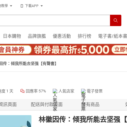
物教學
下載APP
日本購物
品牌旗艦
優惠活動
排行榜
電子書/紙本
因传：倾我所能去坚强【有聲書】
速度
1 天
回應率
57%
人氣店家
電子發票
資訊頁面
配送與付款頁面
所有商品
林徽因传：倾我所能去坚强【