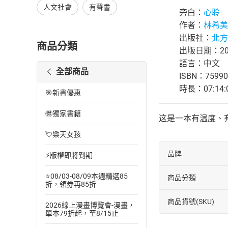
人文社會
有聲書
旁白：
心聆
作者：
林希美
出版社：
北方
商品分類
出版日期：202
語言：中文
全部商品
ISBN：75990
時長：07:14:
🎯新書優惠
🉐獨家書籍
这是一本有温度、
💘樂天女孩
品牌
⚡版權即將到期
⭐08/03-08/09本週精選85
商品分類
折，領券再85折
商品貨號(SKU)
2026線上漫畫博覽會-漫畫，
單本79折起，至8/15止