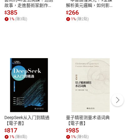
故事，走進藝術家創作現
解析美元邏輯，如何影響
說，
場，看藝術如何誕生、如
全球經濟和每個人的投資
來】
385
266
28
$
$
$
何形塑人類生活【電子
【電子書】
1
%
(賺
3
點)
1
%
(賺
2
點)
1
%
書】
客服資訊
豫期
服務時間：週一到週五 10:00-12:00、
易解
13:00-17:00 (國定假日及例假日休息)
DeepSeek从入门到精通
量子精密测量术语词典
新西
品性
客服電話：0080-1857077
【電子書】
【電子書】
计研
請參
客服信箱：
聯絡店家
817
985
98
$
$
$
1
%
(賺
8
點)
1
%
(賺
9
點)
1
%