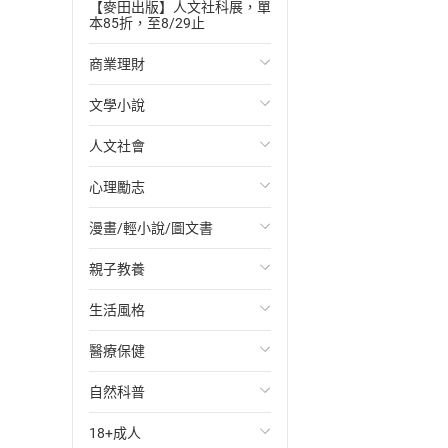
【麥田出版】人文社科展，單
本85折，至8/29止
商業理財
文學小說
投資理財
人文社會
經濟/趨勢
歐美文學
心理勵志
財務/金融
日本文學
國際關係
漫畫/輕小說/圖文書
管理/領導
韓國文學
政治
心靈成長/情緒
親子教養
職場工作術
華文文學
社會科學
人際關係
輕小說
生活風格
成功法
經典文學
台灣/中國歷史
兩性關係
奇幻/科幻
教育現場
醫療保健
行銷/廣告
成長/家庭生活小說
日/韓歷史
心理學
愛情故事
兒童文學/故事
飲食/食譜
自然科普
傳記
懸疑/推理小說
其他歷史/史學
職場/社會寫實
兒童科普/學習
健身/美顏
健康/養生
18+成人
商務/商學
科幻/奇幻小說
法律
懸疑/推理
育兒百科
運動/遊戲
常見疾病
生物科學