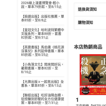
2026線上漫畫博覽會-輕小
說，單本79折起，至8/15止
退換貨須知
【臉譜出版】出版社推薦，單
本85折，至8/8止
購物須知
退換貨規定：
【皇冠文化】哈利波特繁體中
(
一
)
依
消費
文版系列，單本88折，套書
內容或一經提
82折起，至8/31止
購書須知
定。
本店熱銷商品
【高寶書版】馬伯庸《桃花源
(
二
)
消費者
沒事兒》系列延伸書展，單本
且已下載
/
存
85折起，至8/25止
挑選
商
退貨方式：您
Choose
【小角落文化】閱來閱好玩，
貨」，本店鋪
暑期書展，單本82折，至
8/16止
請注意，樂天
購書後，
【大牌出版 x 一起來出版】全
書系，單本85折，至8/13止
Step1
【聯經出版】吃好油降血糖，
1
從控醣到舒壓的全方位健康提
案，單本85折，至7/31止
正念殺機【NETFLI