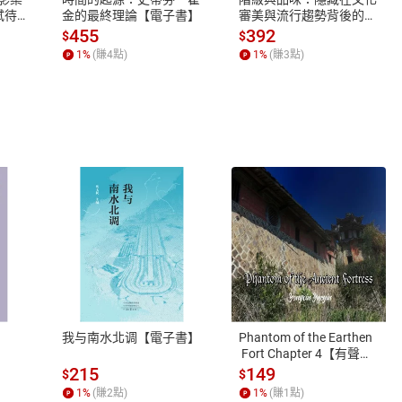
蓄弒待
金的最終理論【電子書】
審美與流行趨勢背後的地
位渴望【電子書】
455
392
$
$
1
%
(賺
4
點)
1
%
(賺
3
點)
式
退換貨規範
、LINE PAY、AFTEE
本店是否提供消費者保護法七日猶
之權利，遽消費者保護法及通訊交
我与南水北调【電子書】
Phantom of the Earthen
除權合理例外情事適用準則，依商
 Fort Chapter 4【有聲
書】
質各有不同規定。詳細退換貨說明
215
149
$
$
照各商品說明。
1
%
(賺
2
點)
1
%
(賺
1
點)