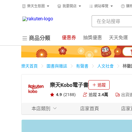
樂天生態圈
我要開店
網站導覽
購
優惠券
抽獎優惠
天天免運
商品分類
林徽
樂天首頁
圖書與雜誌
有聲書
人文社會
樂天Kobo電子書
追蹤
4.9
(2188)
追蹤
2.4萬
出貨
本店類別
店家首頁
店家