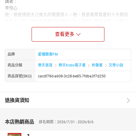
講者：
李悅心
她，曾是情迷大江南北的電臺情人。她，曾是萬眾喜愛的十大節目
主持人。她，曾是紅遍整個中國的《悅心時間》節目主播，全國36
座城市 共同擁有的甜美聲音。很多熱愛她的聽眾說，《悅心時間》
查看更多
記錄了廣播最美好的時代。2000年離開廣播，2002年又因割捨不了
對廣播的執著，她再次回到了這片舞臺。她，就是溫柔、知性、堅
強而又美麗的天空夢想家。
品牌
愛播聽書FM
商品分類
樂天首頁
樂天Kobo電子書
有聲書
文學小說
商品貨號(SKU)
cacdf78d-a608-3c28-be85-7fdba3f7d250
退換貨須知
本店熱銷商品
排名期間：2026/7/31 - 2026/8/6