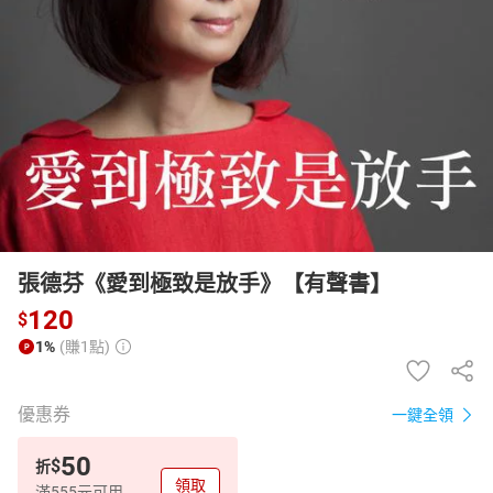
日本購物
電子/紙本書
HOT
張德芬《愛到極致是放手》【有聲書】
120
$
1%
(賺1點)
優惠券
一鍵全領
50
$
折
領取
滿555元可用