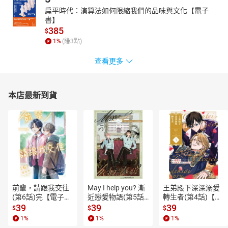
扁平時代：演算法如何限縮我們的品味與文化【電子
書】
385
$
1
%
(賺
3
點)
查看更多
本店最新到貨
前輩，請跟我交往
May I help you? 漸
王弟殿下深深溺愛
(第6話)完【電子
近戀愛物語(第5話)
轉生者(第4話)【電
書】
【電子書】
子書】
39
39
39
$
$
$
1
%
1
%
1
%