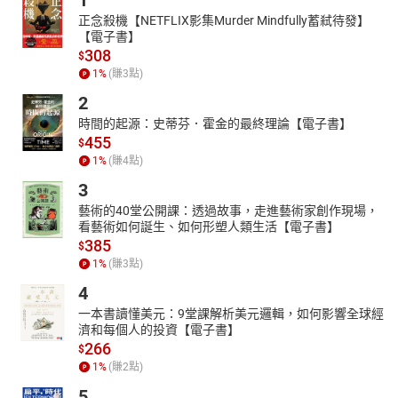
1
正念殺機【NETFLIX影集Murder Mindfully蓄弒待發】
【電子書】
308
$
1
%
(賺
3
點)
2
時間的起源：史蒂芬．霍金的最終理論【電子書】
455
$
1
%
(賺
4
點)
3
藝術的40堂公開課：透過故事，走進藝術家創作現場，
看藝術如何誕生、如何形塑人類生活【電子書】
385
$
1
%
(賺
3
點)
4
一本書讀懂美元：9堂課解析美元邏輯，如何影響全球經
濟和每個人的投資【電子書】
266
$
1
%
(賺
2
點)
5