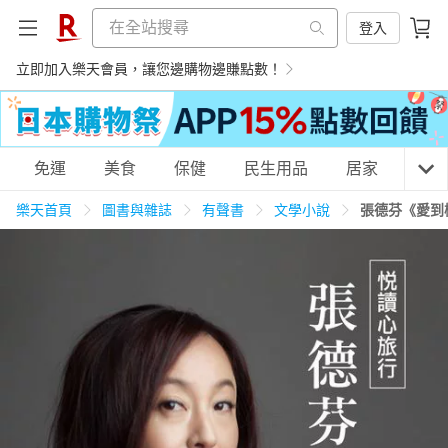
登入
立即加入樂天會員，讓您邊購物邊賺點數！
購物網分類
免運
美食
保健
民生用品
居家
3C
樂天首頁
圖書與雜誌
有聲書
文學小說
張德芬《愛到
天天免運
美食蛋糕
養生保健
民生用品
居家生活
3C家電
運動休閒
親子玩具
女裝
男裝
化妝保養
情趣用品