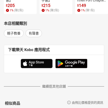
書】
子書】
rthen Fort Chapter
屬於這塊土地上眾多廟宇的故事。不論是旅遊、生活、民俗、古
 4【有聲書】
205
215
149
$
$
$
蹟、文化等，都化成個人探索地方人文族群生活的題材。曾參加雲
1
%
(賺
2
點)
1
%
(賺
2
點)
1
%
(賺
1
點)
林文藝獎，和大同公司舉辦的全國攝影比賽（銀牌），大龍峒保安
宮全國攝影比賽（佳作），幸獲名次和佳作。現為半農的自由工作
本店相關類別
者。曾任雲林地區庄頭聚落慶典普查工作召集人（2010-2016
年）。《圖解台灣廟宇傳奇故事》入選文化部2017 Book From
親子教養
有聲書
Taiwan。近期參與普查撰述「108年雲林縣政府推動國家文化記憶
庫計劃」。
著作：《聽！台灣廟宇說故事》（絕版）、《再聽！台灣廟宇說故
下載樂天 Kobo 應用程式
事》（絕版）、《遇雨訪古：新莊慈祐宮建築裝飾藝術初探》、
《拱範宮傳統建築藝術》（與林敏雄合著）、《追隨媽祖的足跡》
（與黃晨淳合著）、《圖解台灣廟宇傳奇故事》（含電子書）、
《圖解台灣廟宇戲文圖鑑》（含電子書）、《圖解台灣民間吉祥圖
鑑》（含電子書）、《跟著廟口說書人看廟趣》（含電子書、有聲
書）。
展覽：2007和2008年舉辦「台西印象」（個人）、「馬祖風情話」
繼續逛其他店舖
（聯合）攝影展。
臉書社團：民間廟宇裝飾藝術觀察者的粉絲團
目次：
相似商品
由飛比價格提供的資訊
01背景前言