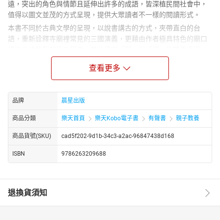
遠，突出的角色與情節且延伸出許多的成語，皆深植民間社會中，
值得以圖文並茂的方式呈現，提供大眾讀者不一樣的閱讀形式。
本書不同於古典文學的呈現，以說書講古的方式，夾帶直白的台
語，重新詮釋寺廟裡常見的三國演義，更藉由作者極具特色的廟口
講古方式錄製部分有聲書，帶給讀者「聽」與「讀」的雙重享受。
本書特色：
查看更多
1.台灣民間宮廟大量裝飾的三國演義故事流傳久遠，由作者極具特
色的道地台語廟口說書方式錄製有聲書，立即帶給讀者「聽」的三
國演義故事，有別於以往閱讀三國的經驗。
品牌
晨星出版
2.說書人採用台灣各地民間寺廟頻繁出現的三國裝飾作品來說演三
商品分類
樂天首頁
樂天Kobo電子書
有聲書
親子教養
國，串聯出在地有關三國演義的裝飾藝術圖像。
3.專家一致推薦
商品貨號(SKU)
cad5f202-9d1b-34c3-a2ac-96847438d168
邵慶旺（國立台灣藝術大學古蹟藝術修護學系副教授、文物維護研
ISBN
9786263209688
究中心主任）
令人拍案叫絕的三國故事，在接近二百個人物上場的腳本裡，有著
軍事鬥爭與義膽忠肝精采內容，這次由郭喜斌老師頂真開講，他以
台灣傳統裝飾藝術的101則典故題材，圖文並茂且隨書附上真人發音
退換貨須知
講古，是絕對不能錯過年度好書。
李建緯（逢甲大學文化與社會創新碩士學位學程特聘教授兼主任）