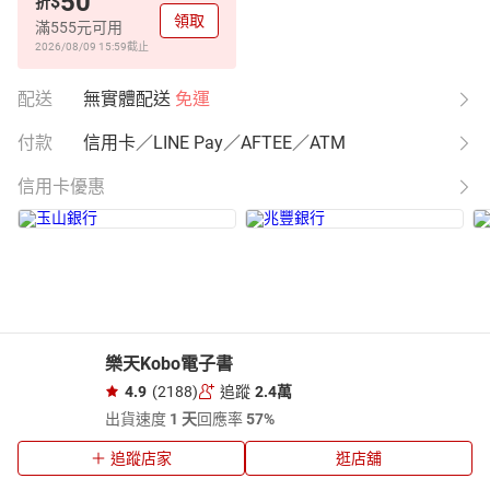
50
$
折
領取
滿555元可用
2026/08/09 15:59
截止
配送
無實體配送
免運
付款
信用卡／LINE Pay／AFTEE／ATM
信用卡優惠
樂天Kobo電子書
4.9
(2188)
追蹤
2.4萬
出貨速度
1 天
回應率
57%
追蹤店家
逛店舖