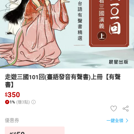
日本購物
電子/紙本書
HOT
走遊三國101回(臺語發音有聲書)上冊【有聲
書】
350
$
1%
(賺3點)
優惠券
一鍵全領