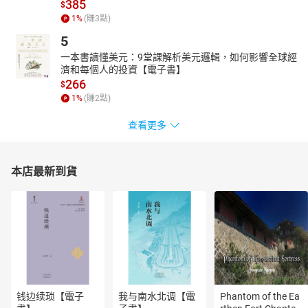
385
$
加讓我悠遊故事之精彩，盡嘗章回演義的喜、怒、哀、樂。
1
%
(賺
3
點)
溫宗翰（民俗亂彈執行編輯、豐饒文化社總編輯）
5
郭老師長年以文學素養搶救因「速食化」而崩解的「宮廟美學」，
一本書讀懂美元：9堂課解析美元邏輯，如何影響全球經
填補地方思想，本次所寫三國議題，更能跨足網遊文化，深入人間
濟和每個人的投資【電子書】
肌理，不得不拜手崇敬。
266
$
康鍩錫（文史工作者、社區大學講師）
1
%
(賺
2
點)
與喜斌認識於麥寮拱範宮調研，他一直關心民間裝飾藝術。新作
《走遊三國101回》面市，誠意祝賀他，並且推薦給大家。
查看更多
楊玉君（國立中正大學中文系暨研究所教授）
郭老師是啟發我關注廟宇裝飾藝術的前輩之一，他讓我認識了廟宇
本店最新到貨
的藝文教育功能。祝福他的新書能啟發更多人！
駱芬美（歷史博士、台灣史作家）
郭喜斌老師對廟宇的傳統建築裝飾故事長期投注心力研究調查。新
作《走遊三國101回》再次帶來精彩戲文，個人真歡喜推薦給各位朋
友們。
作者及朗讀者簡介：
郭喜斌
台灣雲林縣人。對於人文古蹟一直有著濃烈的好奇與探索的衝動，
钱边续琐【電子
我与南水北调【電
Phantom of the Ea
以人文書寫的角度看待這塊土地。1990年開始拿起筆和相機，記錄