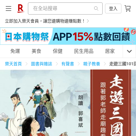
登入
立即加入樂天會員，讓您邊購物邊賺點數！
購物網分類
免運
美食
保健
民生用品
居家
3C
樂天首頁
圖書與雜誌
有聲書
親子教養
走遊三國101
天天免運
美食蛋糕
養生保健
民生用品
居家生活
3C家電
運動休閒
親子玩具
女裝
男裝
化妝保養
情趣用品