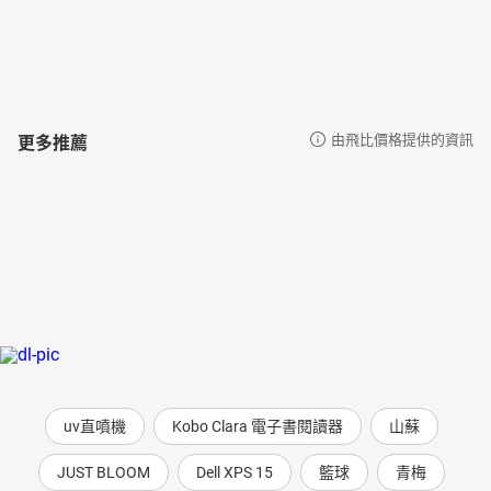
02桃園三結義
03劉關張斬黃巾揚名
04張飛鞭督郵
05董卓叱丁元
06伍孚刺董卓
07曹操獻刀
更多推薦
由飛比價格提供的資訊
08陳宮捉放曹
09溫酒斬華雄
10虎牢關三英戰呂布
11王允造連環計
12曹操報父仇
uv直噴機
Kobo Clara 電子書閱讀器
山蘇
JUST BLOOM
Dell XPS 15
籃球
青梅