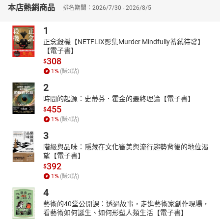
郭喜斌老師是研究台灣寺廟裝飾藝術的大專家，特別是戲文的解讀
本店熱銷商品
排名期間：2026/7/30 - 2026/8/5
更是他的獨門絕活，嘉惠不少學界與文史愛好者。此次新書特別設
計以三國故事為主題，並透過大量的圖像介紹，搭配QR code與說書
1
的聲音檔並呈，相信會讓讀者如同親臨廟埕聽郭老師「講古」。
正念殺機【NETFLIX影集Murder Mindfully蓄弒待發】
李志上（名襄文化總修護師）
【電子書】
「三國」是台灣廟宇裝飾藝術中最普遍使用的題材之一，透過喜斌
308
$
老師的《走遊三國101回》，猶如聽故事般，讓您沉浸在台灣廟宇裝
1
%
(賺
3
點)
飾藝術的內涵之中。
2
林茂賢（國立台中教育大學台灣語文學系副教授兼系主任）
時間的起源：史蒂芬．霍金的最終理論【電子書】
喜斌對臺灣寺廟裝飾藝術幾近痴狂，特別是戲文解讀探索，更是讓
455
$
他忘記自己是活在廿一世紀的網路時代。他在國定無形文化六房媽
1
%
(賺
4
點)
過爐當天見面時，就跟我提過這次的出版，很高興在此向朋友們推
3
廌這本新書，相招來聽看喜斌怎麼用台語「講三國」。
階級與品味：隱藏在文化審美與流行趨勢背後的地位渴
洪瑩發（國立政治大學華人宗教研究中心助理研究員）
望【電子書】
三國故事在亞洲漢字文化圈有深遠的影響，包含宗教與流行文化，
392
$
郭喜斌先生透過本書深入簡出的介紹，三國人物與情節躍然紙上，
1
%
(賺
3
點)
同時也讓大家輕鬆了解各項典故，在此真心推薦！
4
周志明（采牧士山房總修護師）
藝術的40堂公開課：透過故事，走進藝術家創作現場，
每一回看郭喜斌老師的書，就像整個人徜徉在歷史文化的汪洋大海
看藝術如何誕生、如何形塑人類生活【電子書】
中。而這次《走遊三國101回》的出版還加上了十則的有聲說書，更