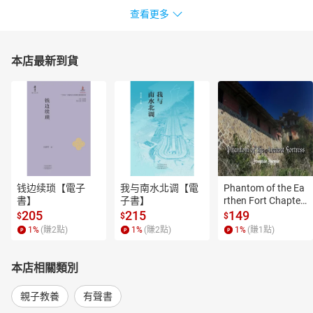
查看更多
本店最新到貨
钱边续琐【電子
我与南水北调【電
Phantom of the Ea
書】
子書】
rthen Fort Chapter
 4【有聲書】
205
215
149
$
$
$
1
%
(賺
2
點)
1
%
(賺
2
點)
1
%
(賺
1
點)
本店相關類別
親子教養
有聲書