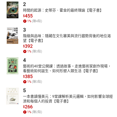
2
時間的起源：史蒂芬．霍金的最終理論【電子書】
455
$
1
%
(賺
4
點)
3
階級與品味：隱藏在文化審美與流行趨勢背後的地位渴
望【電子書】
392
$
1
%
(賺
3
點)
4
藝術的40堂公開課：透過故事，走進藝術家創作現場，
看藝術如何誕生、如何形塑人類生活【電子書】
385
$
1
%
(賺
3
點)
5
一本書讀懂美元：9堂課解析美元邏輯，如何影響全球經
濟和每個人的投資【電子書】
266
$
1
%
(賺
2
點)