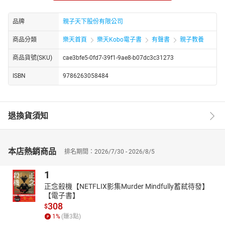
曾孫）翻到自己寫的書，才算達成目標。
家裡有兩隻小小孩，認為媽咪這個「寫書的」職務非常不OK，因為
品牌
親子天下股份有限公司
『不可以在書上亂寫字』。
商品分類
樂天首頁
樂天Kobo電子書
有聲書
親子教養
現任知名兒童長壽劇「水果冰淇淋」編劇，也偶爾插花參與動畫故
事編寫，最喜歡看感人又好笑的電影，最大的願望就是世界上每一
商品貨號(SKU)
cae3bfe5-0fd7-39f1-9ae8-b07dc3c31273
個孩子都有美好的童年，都曾經跟書裡的主角當過好朋友。
ISBN
9786263058484
退換貨須知
本店熱銷商品
排名期間：2026/7/30 - 2026/8/5
1
正念殺機【NETFLIX影集Murder Mindfully蓄弒待發】
【電子書】
308
$
1
%
(賺
3
點)