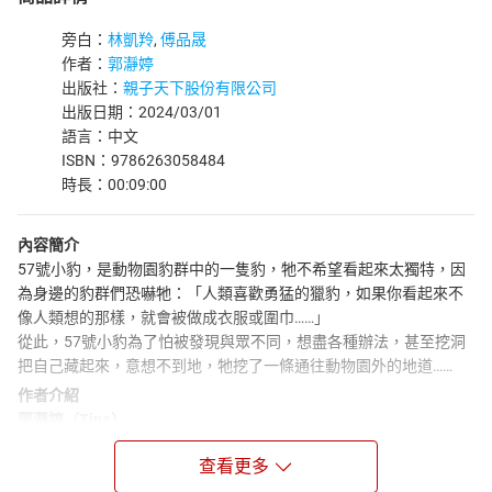
旁白：
林凱羚
,
傅品晟
作者：
郭瀞婷
出版社：
親子天下股份有限公司
出版日期：2024/03/01
語言：中文
ISBN：9786263058484
時長：00:09:00
內容簡介
57號小豹，是動物園豹群中的一隻豹，牠不希望看起來太獨特，因
為身邊的豹群們恐嚇牠：「人類喜歡勇猛的獵豹，如果你看起來不
像人類想的那樣，就會被做成衣服或圍巾……」
從此，57號小豹為了怕被發現與眾不同，想盡各種辦法，甚至挖洞
把自己藏起來，意想不到地，牠挖了一條通往動物園外的地道……
作者介紹
郭瀞婷（Tina）
目前為止出版了十二本書，其中包括「丁小飛校園日記1-4集」以及
查看更多
「暗號偵探社」。已下定決心要寫到某一天孫子的小孩（對，就是