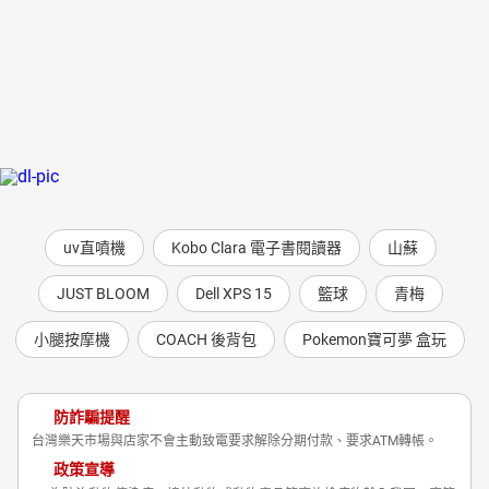
uv直噴機
Kobo Clara 電子書閱讀器
山蘇
JUST BLOOM
Dell XPS 15
籃球
青梅
小腿按摩機
COACH 後背包
Pokemon寶可夢 盒玩
防詐騙提醒
台灣樂天市場與店家不會主動致電要求解除分期付款、要求ATM轉帳。
政策宣導