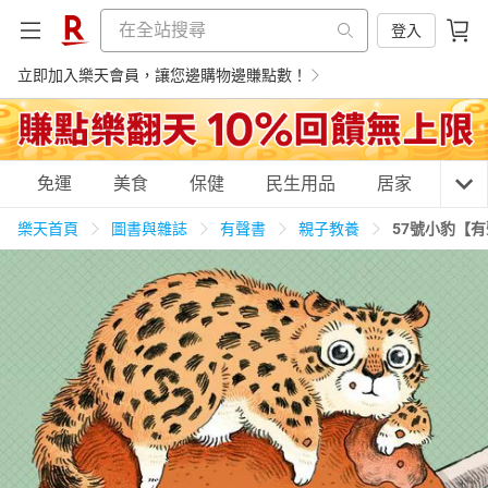
登入
立即加入樂天會員，讓您邊購物邊賺點數！
購物網分類
免運
美食
保健
民生用品
居家
3C
樂天首頁
圖書與雜誌
有聲書
親子教養
57號小豹【
天天免運
美食蛋糕
養生保健
民生用品
居家生活
3C家電
運動休閒
親子玩具
女裝
男裝
化妝保養
情趣用品