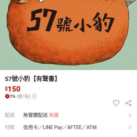
日本購物
電子/紙本書
HOT
57號小豹【有聲書】
150
$
1%
(賺1點)
配送
無實體配送
免運
付款
信用卡／LINE Pay／AFTEE／ATM