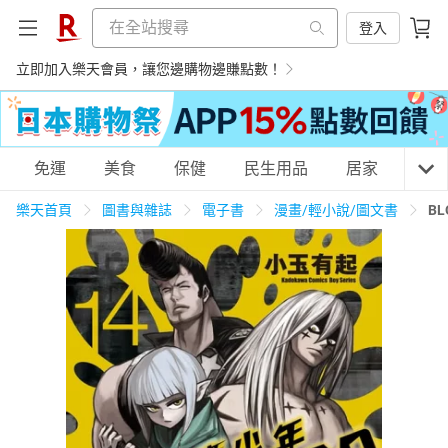
登入
立即加入樂天會員，讓您邊購物邊賺點數！
購物網分類
免運
美食
保健
民生用品
居家
3C
樂天首頁
圖書與雜誌
電子書
漫畫/輕小說/圖文書
BL
天天免運
美食蛋糕
養生保健
民生用品
居家生活
3C家電
運動休閒
親子玩具
女裝
男裝
化妝保養
情趣用品