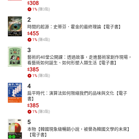
308
$
1
%
(賺
3
點)
2
時間的起源：史蒂芬．霍金的最終理論【電子書】
455
$
1
%
(賺
4
點)
3
藝術的40堂公開課：透過故事，走進藝術家創作現場，
看藝術如何誕生、如何形塑人類生活【電子書】
385
$
1
%
(賺
3
點)
4
扁平時代：演算法如何限縮我們的品味與文化【電子
書】
385
$
1
%
(賺
3
點)
5
本物【韓國現象級暢銷小說，被譽為韓國文學的未來】
【電子書】