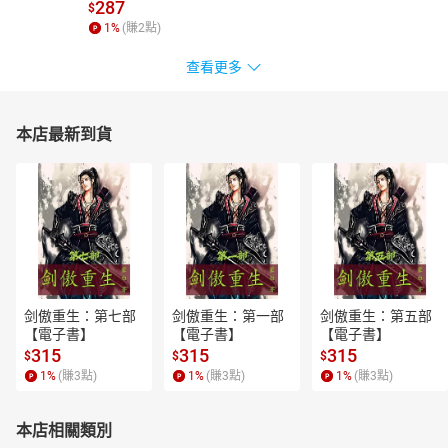
287
$
1
%
(賺
2
點)
查看更多
本店最新到貨
剑傲重生：第七部
剑傲重生：第一部
剑傲重生：第五部
【電子書】
【電子書】
【電子書】
315
315
315
$
$
$
1
%
(賺
3
點)
1
%
(賺
3
點)
1
%
(賺
3
點)
本店相關類別