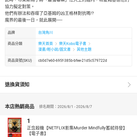
協力擬定對策。
他們有辦法和吞噬了亞基姆的凶王格林對抗嗎!?
魔界的最後一日，就此展開──
品牌
台灣角川
商品分類
樂天首頁
樂天Kobo電子書
漫畫/輕小說/圖文書
其他主題
商品貨號(SKU)
cb0d7e60-695f-385b-bfee-21d5c579722d
退換貨須知
本店熱銷商品
排名期間：2026/8/1 - 2026/8/7
1
正念殺機【NETFLIX影集Murder Mindfully蓄弒待發】
【電子書】