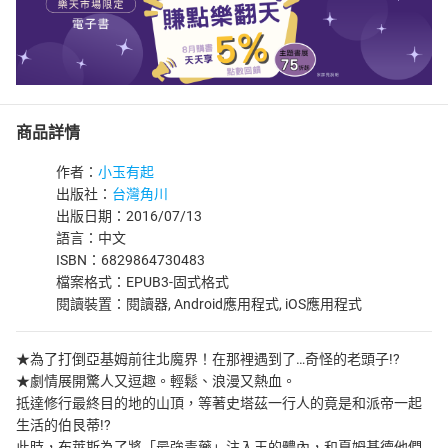
商品詳情
作者：
小玉有起
出版社：
台灣角川
出版日期：2016/07/13
語言：中文
ISBN：6829864730483
檔案格式：EPUB3-固式格式
閱讀裝置：閱讀器, Android應用程式, iOS應用程式
★為了打倒亞基姆前往北魔界！在那裡遇到了…奇怪的老頭子!?
★劇情展開驚人又逗趣。輕鬆、浪漫又熱血。
抵達修行最終目的地的山頂，等著史塔茲一行人的竟是和派帝一起
生活的伯艮蒂!?
此時，布萊斯為了將「最強毒藥」注入王的體內，和夏姆基德他們