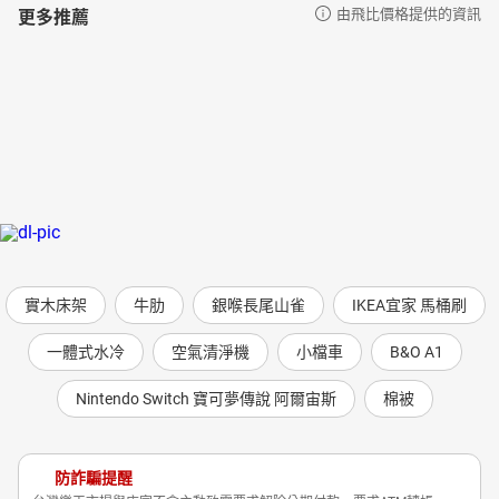
更多推薦
由飛比價格提供的資訊
實木床架
牛肋
銀喉長尾山雀
IKEA宜家 馬桶刷
一體式水冷
空氣清淨機
小檔車
B&O A1
Nintendo Switch 寶可夢傳說 阿爾宙斯
棉被
防詐騙提醒