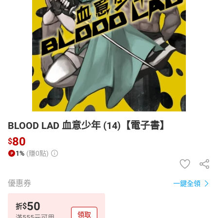
日本購物
電子/紙本書
HOT
BLOOD LAD 血意少年 (14)【電子書】
80
$
1%
(賺0點)
優惠券
一鍵全領
50
$
折
領取
滿555元可用