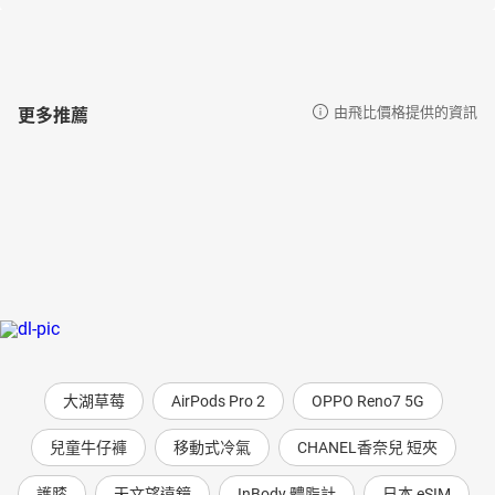
更多推薦
由飛比價格提供的資訊
大湖草莓
AirPods Pro 2
OPPO Reno7 5G
兒童牛仔褲
移動式冷氣
CHANEL香奈兒 短夾
護膝
天文望遠鏡
InBody 體脂計
日本 eSIM