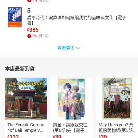
1
%
(賺
2
點)
5
扁平時代：演算法如何限縮我們的品味與文化【電子
書】
385
$
1
%
(賺
3
點)
查看更多
本店最新到貨
The Female Corone
前輩，請跟我交往
May I help you? 漸
r of Dali Temple Vo
(第6話)完【電子
近戀愛物語(第5話)
l.6【有聲書】
書】
【電子書】
132
39
39
$
$
$