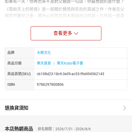
如果有一天，你再也來不及對父親說一句話，你最想說的是什麼？
《寫給天上的爸爸》是一部關於親情與告別的真誠之作。作者在父
親突然離世之後，將內心的思念與未曾說出口的話，化作這一部真
摯動人的文字記錄，如今更錄製成有聲書。
故事起點是一段珍貴的旅程。2019年，作者陪同父母前往紐西蘭展
查看更多
開為期十二天的自駕旅行。在那段難得的相處時光裡，他第一次真
正放慢腳步，陪伴與觀察父親，也重新理解一位父親為家庭默默付
出的愛與責任。
品牌
大將文化
原本構思為旅行記錄的本書，最終發展為一部充滿情感的個人書
商品分類
樂天首頁
樂天Kobo電子書
寫。作者以細膩筆觸回望從童年到成年的點滴相處，將那些看似平
凡卻無比珍貴的瞬間，珍藏於字裡行間。
商品貨號(SKU)
cb108d23-18c9-3e39-ac53-f9d494562143
這除了是作者給父親的告別禮物，更是一份關於珍惜的叮嚀；在還
來得及的時候，多陪伴、多傾聽、多說一句愛吧。
ISBN
9786297800806
作者簡介
梁晉榮（金龍）
梁晉榮（金龍），文字與聲音媒體人，曾擔任八年文字記者，後來
退換貨須知
轉戰電台，用聲音陪伴了聽眾十四年，期間曾獲兩座國家級廣播大
獎，也是馬來西亞目前唯一一位獲得兩座廣播大獎的華裔DJ。
2025年也獲得吉打十大傑出獎（個人成就與自我成長），獲頒金星
本店熱銷商品
排名期間：2026/7/31 - 2026/8/6