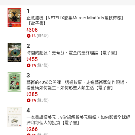
獎的馬來西亞華人演藝圈成就大獎，也是現任馬來西亞講師協會副
總會長、明星講師。曾出版多張個人與星星合輯專輯及兩本《金龍
1
上菜》食譜。
正念殺機【NETFLIX影集Murder Mindfully蓄弒待發】
【電子書】
他以聲音陪伴世界，卻用這本書，完成一段來不及說再見的父子時
308
$
光。
1
%
(賺
3
點)
2
時間的起源：史蒂芬．霍金的最終理論【電子書】
455
$
1
%
(賺
4
點)
3
藝術的40堂公開課：透過故事，走進藝術家創作現場，
看藝術如何誕生、如何形塑人類生活【電子書】
385
$
1
%
(賺
3
點)
4
一本書讀懂美元：9堂課解析美元邏輯，如何影響全球經
濟和每個人的投資【電子書】
266
$