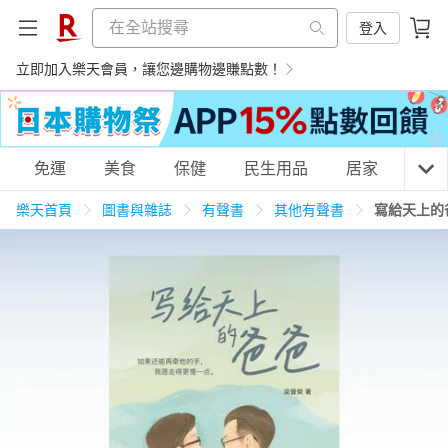
登入
立即加入樂天會員，讓您邊購物邊賺點數！
購物網分類
免運
美食
保健
民生用品
居家
3C
樂天首頁
圖書與雜誌
有聲書
其他有聲書
寫給天上的
天天免運
美食蛋糕
養生保健
民生用品
居家生活
3C家電
運動休閒
親子玩具
女裝
男裝
化妝保養
情趣用品