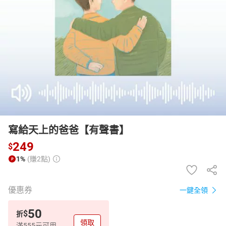
日本購物
電子/紙本書
HOT
寫給天上的爸爸【有聲書】
249
$
1%
(賺2點)
優惠券
一鍵全領
50
$
折
領取
滿555元可用