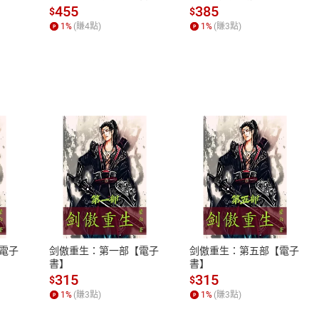
場，看藝術如何誕生、如
455
385
$
$
何形塑人類生活【電子
1
%
(賺
4
點)
1
%
(賺
3
點)
書】
長篇小說獎
獎（Mythopoeic-Adult）
獎（WFA）
處女作小說獎
年度新人獎
長篇小說
最佳長篇小說
書獎最佳文學小說決選
式
退換貨規範
、LINE PAY、AFTEE
本店是否提供消費者保護法七日猶
度選書第一名
之權利，遽消費者保護法及通訊交
銷冠軍書
電子
剑傲重生：第一部【電子
剑傲重生：第五部【電子
除權合理例外情事適用準則，依商
書】
書】
度選書
質各有不同規定。詳細退換貨說明
315
315
$
$
入選名單
照各商品說明。
1
%
(賺
3
點)
1
%
(賺
3
點)
Book Sense）年度選書
詳細說明