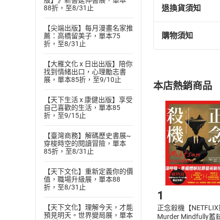
版】》新書延伸書展，單本
彭倩文
退換貨須知
88折，至8/31止
淡江大學中文系畢
【尖端出版】每月漫畫名家推
翻譯作品包括《哈
購物須知
薦：高橋留美子，單本75
退換貨規定：
折，至8/31止
上月亮的男人》等
(
一
)
依
消費
【朗讀者簡介】
【大雁文化 x 日出出版】陪你
內容或一經提
找到情緒出口，心理勵志書
黎家秀
購書須知
定。
展，單本85折，至9/10止
本店熱銷商品
(
大學時代讀法律，
二
)
消費者
【天下生活 x 康健出版】享受
且已下載
/
存
曾赴香港中文大學
挑選
商
自己喜歡的生活，單本85
於金馬最佳動畫長
退貨方式：您
折，至9/15止
Choose
目前從事演員、配
貨」，本店鋪
【臺灣商務】解碼歷史書展~
請注意，樂天
有聲書作品：小王
穿梭時空的閱讀冒險，單本
購書後，
85折，至8/31止
【長篇全集有聲聆
《英倫魔法師》共
【天下文化】重新定義你的價
Step1
值，職場升級展，單本88
◎第一部：諾瑞爾
折，至8/31止
1
◎第二部：強納森
【天下文化】理解今天，才能
正念殺機【NETFLI
預見明天。世界變局展，單本
◎第三部：約翰．
Murder Mindfully