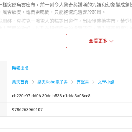
一樣突然烏雲密布，前一刻令人驚奇與讚嘆的咒語和幻象變成驚
，風雲驟變，電閃雷鳴間，只能抱憾託遺響於悲風。
蘇珊娜．克拉克一鳴驚人的暢銷出道作，出版後襲捲書市，榮登
令人莞爾的對話，以及在錯綜龐大的虛實時空，添入精靈和魔法
也最魅力非凡的一段風雲歲月。全書刻劃兩名魔法師，如何振興
查看更多
凡，深入探索人性、理性與瘋狂，完整展現歷史奇幻小說的魅力
nna Clarke）
時報出版
05年，以《英倫魔法師》榮獲雨果獎、世界奇幻獎、軌跡獎、英
樂天首頁
樂天Kobo電子書
有聲書
文學小說
cb220e97-dd06-30dc-b538-c1dda3a08ce8
士，哥倫比亞大學大眾傳播碩士，西北大學人際傳播學博士。曾
9786263960107
惑的心》、《樹冠上》、《烏有》、《拾貝人》、《羅馬四季》
《生命如不朽繁星》、《蘇西的世界》、《索特爾家的狗》、《
事集》、《成為一個男人》、《美國佬》等。