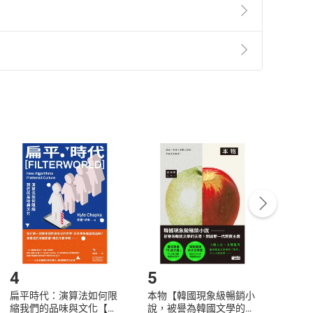
魔衣櫥》、《奇幻馬和傳說》及《漢娜的女兒》、《愛
準則
第
2
條第
5
款之規定，「非以有形媒介提供之數位
，不適用消保法第
19
條第
1
項七日內無條件退貨之規
處的社會，而劇場則讓我更認識自己。」
非以有形媒介提供之數位內容，消費者同意若訂購後
付款
方式
完成
訂單
，亦翻譯多部歐美電視動畫劇本。
中點選「瀏覽訂單明細」
>
「申請取消訂單
/
退
Payment
Complete
/退貨。
登入帳號，下載書籍後看書
4
5
6
扁平時代：演算法如何限
本物【韓國現象級暢銷小
蛋白
縮我們的品味與文化【電
說，被譽為韓國文學的未
版）─