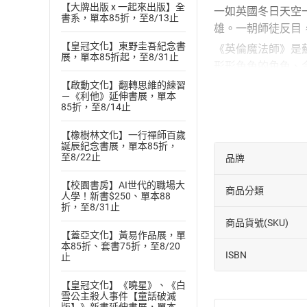
【大牌出版 x 一起來出版】全
一如英國冬日天空
書系，單本85折，至8/13止
雄。一朝師徒反目
【皇冠文化】東野圭吾紀念書
《英倫魔法師》是
展，單本85折起，至8/31止
形形色色的角色、
出英格蘭最動盪卻
【啟動文化】翻轉思維的練習
－《利他》延伸書展，單本
調純熟，想像力非
85折，至8/14止
【作者簡介】
【橡樹林文化】一行禪師百歲
蘇珊娜．克拉克（Susa
誕辰紀念書展，單本85折，
至8/22止
品牌
英國小說家。20
德比郡。
【校園書房】AI世代的職場大
商品分類
人學！新書$250、單本88
【譯者簡介】
折，至8/31止
施清真
商品貨號(SKU)
【蓋亞文化】黃易作品展，單
政治大學新聞系學
本85折、套書75折，至8/20
ISBN
作。譯作包括《困
止
有》、《控制》、
【皇冠文化】《曉星》、《白
姆・漢克斯短篇故
雪公主殺人事件【童話破滅