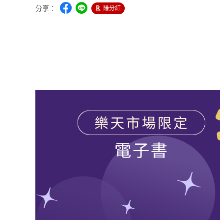
分享：
賺分紅