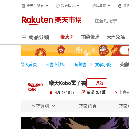
樂天生態圈
我要開店
網站導覽
購
優惠券
抽獎優惠
天天免運
商品分類
英倫
樂天首頁
圖書與雜誌
有聲書
文學小說
樂天Kobo電子書
追蹤
4.9
(2188)
追蹤
2.4萬
出貨
本店類別
店家首頁
店家