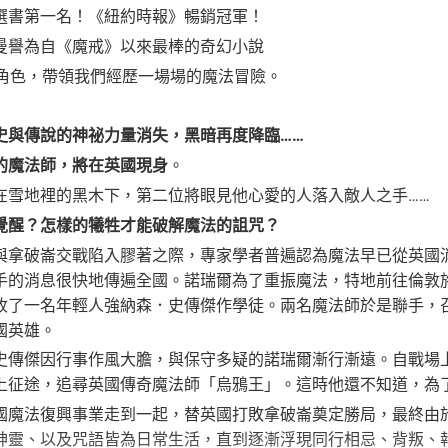
選書第一名！《紐約時報》暢銷冠軍！
曼譽為自《魔戒》以來最棒的奇幻小說
個角色，帶領我們經歷一場場的魔法冒險。
史與傳說的神祕力量消失，黑暗再度降臨……
的魔法師，將在英國現身
。
在雪地裡的黑木下，第二位將眼見他心愛的人落入敵人之手……
覺醒？怎樣的犧牲才能破解魔法的詛咒？
與拿破崙交戰陷入膠著之際，專家學者普遍認為魔法早已從英國
手的消息很快地傳遍全國。諾瑞爾為了重振魔法，特地前往倫敦
收了一名年輕人強納森．史傳傑作學徒。兩名魔法師於是聯手，
國英雄。
史傳傑因行事作風大膽，與保守多疑的諾瑞爾漸行漸遠。自戰場
上征途，追尋英國傳奇魔法師「烏鴉王」。這時他還不知道，為
國魔法復興事業走到一起，替英國打敗拿破崙奠定勝局，最終由
神靈、以及咒語皆為日常生活，直到逐漸浮現同行相忌、背叛、