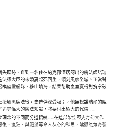
消失匿跡，直到一名住在約克郡深居簡出的魔法師諾瑞
施法讓大臣的未婚妻起死回生，傾刻風靡全城。正當聲
召喚幽靈艦隊，移山填海，結果幫助皇室贏得對抗拿破
上接觸黑魔法後，史傳傑深受吸引，他無視諾瑞爾的阻
了追尋偉大的魔法知識，將要付出極大的代價……
於理念的不同而分道揚鑣……在這部架空歷史奇幻大作
報復、瘋狂、與絕望等令人灰心的默思，陰鬱氣氛奇襲