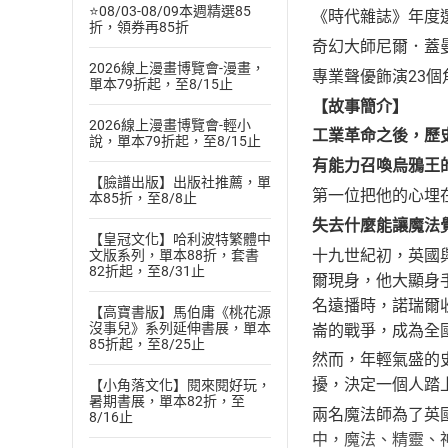
⭐08/03-08/09本週精選85
《時代雜誌》年度
折，領券再85折
奇幻大師尼爾．蓋
2026線上漫畫博覽會-漫畫，
專業聲優飾演23
單本79折起，至8/15止
【故事簡介】
2026線上漫畫博覽會-輕小
工業革命之後，歷
說，單本79折起，至8/15止
有能力召喚烏鴉王
【臉譜出版】出版社推薦，單
第一位把他的心埋
本85折，至8/8止
失去什麼能讓魔法
【皇冠文化】哈利波特繁體中
十九世紀初，英國
文版系列，單本88折，套書
82折起，至8/31止
爾現身，他大顯身
名遠播時，諾瑞爾
【高寶書版】馬伯庸《桃花源
沒事兒》系列延伸書展，單本
崙的戰爭，成為全
85折起，至8/25止
然而，年輕氣盛的
擾，決定一個人踏
【小角落文化】閱來閱好玩，
暑期書展，單本82折，至
兩名魔法師為了英
8/16止
中，魔法、精靈、