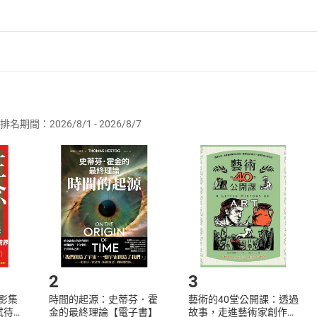
業，紐約市立大學戲劇研究所肄業。
利波特》，以及納尼亞傳奇系列《魔法師的外甥》、《獅子女巫
書。
者保護法
第
19
條第
1
項後段
暨
通訊交易解除權合理例外情事適用
供即為完成之線上服務，經消費者事先同意始提供。」 之商品
排名期間：2026/8/1 - 2026/8/7
但多半泡在書本以外的世界。「參與樂生保留運動讓我更認識所
訂購本店鋪之商品即代表知悉本店鋪所銷售之商品為電子書，屬
取電子書，不得請求退貨退款。
、理律新竹分所實習，後於美國柏克萊求學。近幾年開始追夢。
品
放入
購物車
登入
帳號
片《幸福路上》飾演莊貝蒂。 擔任臺北世大運空品預報英語主播
欲取消訂單或辦理退貨時，請登入樂天市場，並於「我的訂單」
Shopping cart
Login
音及創作等表演工作。
將依您的申請進行審核，待審核通過後將為您辦理退款事宜。
市場須以整筆訂單為單位進行取消/退貨，恕無法以單支商品取消
子、馴羊記、金閣寺、劉氏女、英倫魔法師
如何開始使用？
聽】
分三部：
.選擇閱讀載具
Step2.
先生
2
3
．史傳傑
X影集
時間的起源：史蒂芬．霍
藝術的40堂公開課：透過
厄司葛雷
蓄弒待
金的最終理論【電子書】
故事，走進藝術家創作現