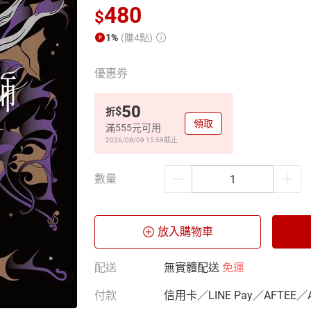
480
$
1%
(賺4點)
優惠券
50
$
折
領取
滿555元可用
2026/08/09 15:59
截止
數量
放入購物車
配送
無實體配送
免運
付款
信用卡／LINE Pay／AFTEE／