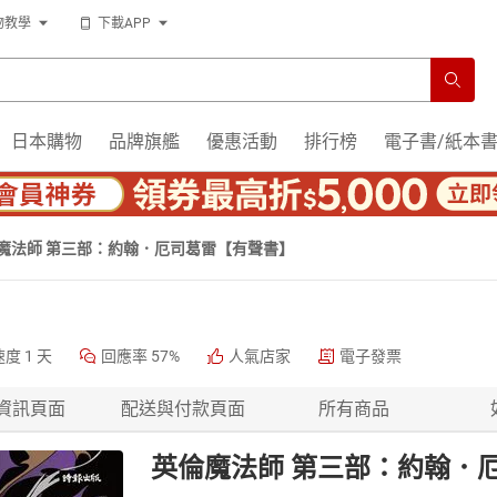
物教學
下載APP
日本購物
品牌旗艦
優惠活動
排行榜
電子書/紙本
魔法師 第三部：約翰．厄司葛雷【有聲書】
速度
1 天
回應率
57%
人氣店家
電子發票
資訊頁面
配送與付款頁面
所有商品
英倫魔法師 第三部：約翰．