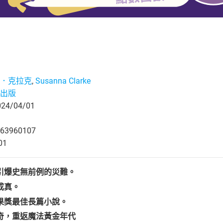
．克拉克
,
Susanna Clarke
出版
4/04/01
63960107
01
引爆史無前例的災難。
成真。
果獎最佳長篇小說。
奇，重返魔法黃金年代