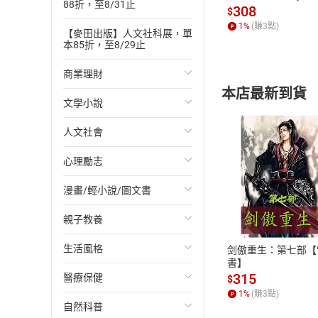
88折，至8/31止
發】【電子書】
308
$
【得獎記錄】
1
%
(賺
3
點)
【麥田出版】人文社科展，單
★榮獲雨果獎最佳
本85折，至8/29止
★榮獲創神奇幻成人文學
商業理財
★榮獲世界奇幻文學
本店最新到貨
★榮獲軌跡獎最佳
文學小說
投資理財
★榮獲英國圖書獎
人文社會
經濟/趨勢
歐美文學
★入圍星雲獎最佳
心理勵志
財務/金融
日本文學
國際關係
★入圍英國奇幻獎
★入圍英國國家圖
漫畫/輕小說/圖文書
管理/領導
韓國文學
政治
心靈成長/情緒
付款方
★入圍布克獎
親子教養
職場工作術
華文文學
社會科學
人際關係
輕小說
ATM轉帳、信用卡
★《時代雜誌》年
★《紐約時報》暢
生活風格
成功法
經典文學
台灣/中國歷史
兩性關係
奇幻/科幻
教育現場
剑傲重生：第七部【
書】
★《紐約時報》年
315
醫療保健
行銷/廣告
成長/家庭生活小說
日/韓歷史
心理學
愛情故事
兒童文學/故事
飲食/食譜
$
★《衛報》新作獎
1
%
(賺
3
點)
自然科普
傳記
懸疑/推理小說
其他歷史/史學
職場/社會寫實
兒童科普/學習
健身/美顏
健康/養生
★美國獨立書商協會（