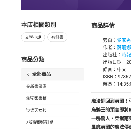
本店相關類別
商品詳情
文學小說
有聲書
旁白：
黎家秀
作者：
蘇珊娜
出版社：
時報
商品分類
出版日期：202
語言：中文
全部商品
ISBN：97862
時長：14:35:
🎯新書優惠
🉐獨家書籍
魔法師回到英國！
烏鴉王的預言即將
💘樂天女孩
一鳴驚人，榮獲雨
⚡版權即將到期
風靡英國的魔法傳