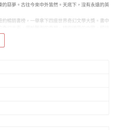
悚的惡夢。古往今來中外皆然。天底下，沒有永遠的英
紐約暢銷書榜，一舉拿下四座世界奇幻文學大獎。書中
的奇幻元素，奧妙難測的奇想、精密慎思的史實，描繪
魔法這門瀕臨失傳的技藝，恢復魔法在英國的榮光。筆
。
國國家圖書獎等，入圍星雲獎、布克獎等。現居於英國
任教於淡江大學及輔仁大學，現居舊金山，專事翻譯寫
、《呼喚奇蹟的光》、《女孩們》、《我們一無所
老虎的妻子》、《防守的藝術》、《歡迎光臨火星：湯