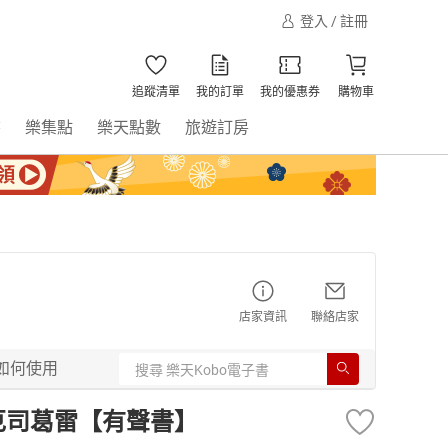
登入 / 註冊
追蹤清單
我的訂單
我的優惠券
購物車
書
樂集點
樂天點數
旅遊訂房
店家資訊
聯絡店家
如何使用
厄司葛雷【有聲書】