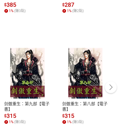
子書】
來】【電子書】
秘密
385
287
24
$
$
$
一本
1
%
(賺
3
點)
1
%
(賺
2
點)
1
%
客服資訊
豫期
服務時間：週一到週五 10:00-12:00、
易解
13:00-17:00 (國定假日及例假日休息)
剑傲重生：第九部【電子
剑傲重生：第八部【電子
潜水史
品性
客服電話：0080-1857077
書】
書】
andari
al) Sc
請參
客服信箱：
聯絡店家
315
315
13
$
$
$
r【電
1
%
(賺
3
點)
1
%
(賺
3
點)
1
%