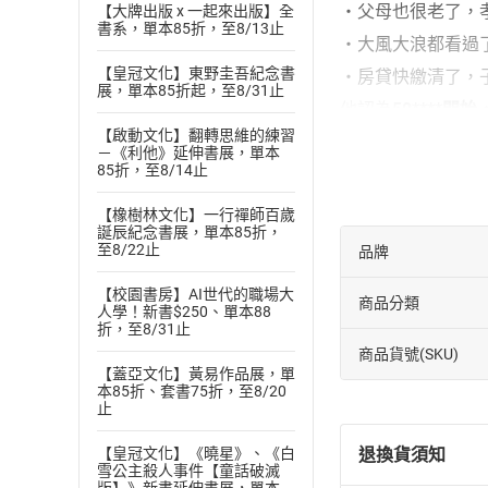
‧父母也很老了，
【大牌出版 x 一起來出版】全
書系，單本85折，至8/13止
‧大風大浪都看過
【皇冠文化】東野圭吾紀念書
‧房貸快繳清了，
展，單本85折起，至8/31止
他認為
50***
【啟動文化】翻轉思維的練習
‧想吃的東西，就
－《利他》延伸書展，單本
85折，至8/14止
‧半途而癈也沒關
‧心滿意足這件事
【橡樹林文化】一行禪師百歲
誕辰紀念書展，單本85折，
‧「沒有」，也是
至8/22止
品牌
‧健忘挺好的，二
【校園書房】AI世代的職場大
‧中年發福？剛好
商品分類
人學！新書$250、單本88
折，至8/31止
**‧**我們吃過
商品貨號(SKU)
【本書特色】
【蓋亞文化】黃易作品展，單
本85折、套書75折，至8/20
‧第一本獻給五十
止
‧6大人生主題，
退換貨須知
【皇冠文化】《曉星》、《白
雪公主殺人事件【童話破滅