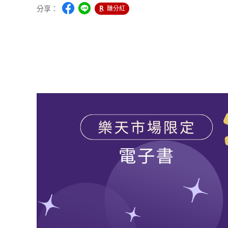
分享：
賺分紅