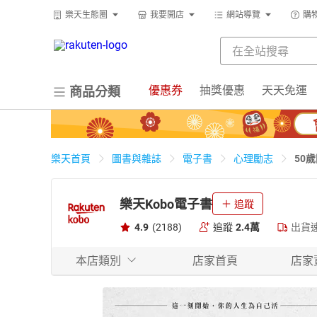
樂天生態圈
我要開店
網站導覽
購
優惠券
抽獎優惠
天天免運
商品分類
50
樂天首頁
圖書與雜誌
電子書
心理勵志
樂天Kobo電子書
追蹤
4.9
(2188)
追蹤
2.4萬
出貨
本店類別
店家首頁
店家