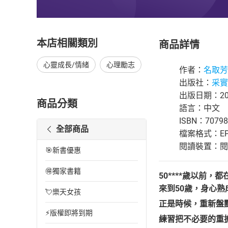
本店相關類別
商品詳情
心靈成長/情緒
心理勵志
作者：
名取芳
出版社：
采實
出版日期：201
商品分類
語言：中文
ISBN：70798
全部商品
檔案格式：EP
閱讀裝置：閱讀器
🎯新書優惠
🉐獨家書籍
50****歲以前
來到
50
歲，身心熟
💘樂天女孩
正是時候，重新盤
⚡版權即將到期
練習把不必要的重