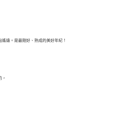
點遙遠。是最剛好、熟成的美好年紀！
的，