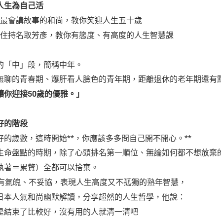
人生為自己活
最會講故事的和尚，教你笑迎人生五十歲
住持名取芳彥，教你有態度、有高度的人生智慧課
的「中」段，簡稱中年。
無聊的青春期、爆肝看人臉色的青年期，距離退休的老年期還有
讓你迎接50歲的優雅。」
好的階段
的歲數，這時開始**，你應該多多問自己開不開心。**
生命盤點的時期，除了心頭排名第一順位、無論如何都不想放棄
執著＝累贅）全都可以捨棄。
你有氣魄、不妥協，表現人生高度又不孤獨的熟年智慧，
日本人氣和尚幽默解讀，分享超然的人生哲學，他說：
是結束了比較好，沒有用的人就清一清吧