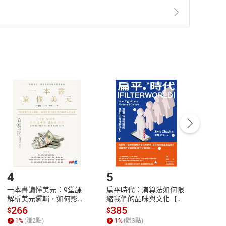
準則
第
2
條第
5
款之規定，「非以有形媒介提供之數位
，不適用消保法第
19
條第
1
項七日內無條件退貨之規
非以有形媒介提供之數位內容，消費者同意若訂購後
付款
方式
完成
訂單
中點選「瀏覽訂單明細」
>
「申請取消訂單
/
退
Payment
Complete
/退貨。
登入帳號，下載書籍後看書
4
5
6
一本書讀懂美元：9堂課
扁平時代：演算法如何限
本物
解析美元邏輯，如何影響
縮我們的品味與文化【電
說，
全球經濟和每個人的投資
子書】
來】
266
385
28
$
$
$
【電子書】
1
%
(賺
2
點)
1
%
(賺
3
點)
1
%