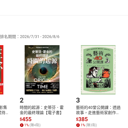
者保護法
第
19
條第
1
項後段
暨
通訊交易解除權合理例外情事適用
供即為完成之線上服務，經消費者事先同意始提供。」 之商品
排名期間：2026/7/31 - 2026/8/6
訂購本店鋪之商品即代表知悉本店鋪所銷售之商品為電子書，屬
取電子書，不得請求退貨退款。
品
放入
購物車
登入
帳號
欲取消訂單或辦理退貨時，請登入樂天市場，並於「我的訂單」
Shopping cart
Login
將依您的申請進行審核，待審核通過後將為您辦理退款事宜。
市場須以整筆訂單為單位進行取消/退貨，恕無法以單支商品取消
如何開始使用？
.選擇閱讀載具
Step2.
2
3
X影集
時間的起源：史蒂芬．霍
藝術的40堂公開課：透過
蓄弒待
金的最終理論【電子書】
故事，走進藝術家創作現
場，看藝術如何誕生、如
455
385
$
$
何形塑人類生活【電子
1
%
(賺
4
點)
1
%
(賺
3
點)
書】