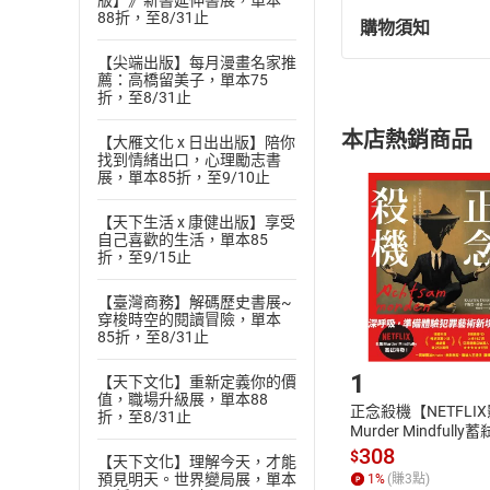
版】》新書延伸書展，單本
88折，至8/31止
購物須知
退換貨規定：
【尖端出版】每月漫畫名家推
(
一
)
依
消費
薦：高橋留美子，單本75
內容或一經提
折，至8/31止
購書須知
定。
本店熱銷商品
【大雁文化 x 日出出版】陪你
(
二
)
消費者
找到情緒出口，心理勵志書
且已下載
/
存
展，單本85折，至9/10止
挑選
商
退貨方式：您
Choose
【天下生活 x 康健出版】享受
貨」，本店鋪
自己喜歡的生活，單本85
折，至9/15止
請注意，樂天
購書後，
【臺灣商務】解碼歷史書展~
穿梭時空的閱讀冒險，單本
85折，至8/31止
Step1
1
【天下文化】重新定義你的價
值，職場升級展，單本88
正念殺機【NETFLI
折，至8/31止
Murder Mindfully
發】【電子書】
308
$
【天下文化】理解今天，才能
預見明天。世界變局展，單本
1
%
(賺
3
點)