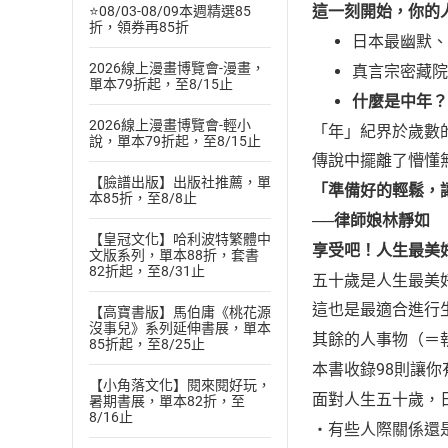
這一刻開始，你的
⭐08/03-08/09本週精選85
折，領券再85折
日本最幽默、
2026線上漫畫博覽會-漫畫，
真言宗密藏院
單本79折起，至8/15止
什麼是中年？
2026線上漫畫博覽會-輕小
「年」紀界於歲數
說，單本79折起，至8/15止
傳說中擺離了懵懂
【臉譜出版】出版社推薦，單
「準備好的輕鬆，
本85折，至8/8止
──律師娘林靜如
【皇冠文化】哈利波特繁體中
享受吧！人生最美
文版系列，單本88折，套書
82折起，至8/31止
五十歲是人生最美好
這也是最適合進行
【高寶書版】馬伯庸《桃花源
沒事兒》系列延伸書展，單本
其餘的人事物（＝
85折起，至8/25止
本書收錄98則讓
【小角落文化】閱來閱好玩，
面對人生五十歲，
暑期書展，單本82折，至
8/16止
‧有些人際關係還