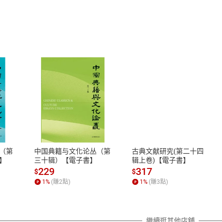
式
退換貨規範
、LINE PAY、AFTEE
本店是否提供消費者保護法七日猶
之權利，遽消費者保護法及通訊交
（第
中国典籍与文化论丛（第
古典文献研究(第二十四
除權合理例外情事適用準則，依商
】
三十辑）【電子書】
辑上卷)【電子書】
質各有不同規定。詳細退換貨說明
229
317
$
$
照各商品說明。
1
%
(賺
2
點)
1
%
(賺
3
點)
詳細說明
繼續逛其他店舖