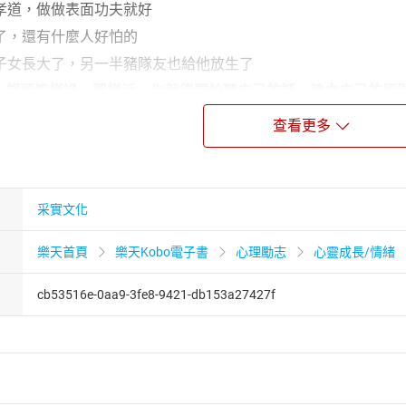
孝道，做做表面功夫就好
了，還有什麼人好怕的
子女長大了，另一半豬隊友也給他放生了
*開始，想要這樣過、那樣活，你就得開始聽自己的話，建立自己的原
吃吧，留到最後不見得就是你吃（別人吃掉，多嘔呀）
查看更多
係，現在已過了半途了（趕快找下一個目標）
又不是399吃到飽，你知足比較划算
一種幸福。我「沒有不幸」，是不是很幸福？
采實文化
十五歲之後我就忘了我今年到底幾歲了，三十六？
全部換漂亮新衣服
樂天首頁
樂天Kobo電子書
心理勵志
心靈成長/情緒
的塩，足夠到可以「容忍失敗」
cb53516e-0aa9-3fe8-9421-db153a27427f
歲世代不再妥協的人生智慧書
98個人情世故解析，給你態度和高度