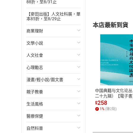
88折，至8/31止
【麥田出版】人文社科展，單
本85折，至8/29止
本店最新到貨
商業理財
文學小說
投資理財
人文社會
經濟/趨勢
歐美文學
付款方
心理勵志
財務/金融
日本文學
國際關係
ATM轉帳、信用卡
漫畫/輕小說/圖文書
管理/領導
韓國文學
政治
心靈成長/情緒
中国典籍与文化论丛
親子教養
職場工作術
華文文學
社會科學
人際關係
輕小說
二十九辑）【電子書
258
$
生活風格
成功法
經典文學
台灣/中國歷史
兩性關係
奇幻/科幻
教育現場
1
%
(賺
2
點)
醫療保健
行銷/廣告
成長/家庭生活小說
日/韓歷史
心理學
愛情故事
兒童文學/故事
飲食/食譜
自然科普
傳記
懸疑/推理小說
其他歷史/史學
職場/社會寫實
兒童科普/學習
健身/美顏
健康/養生