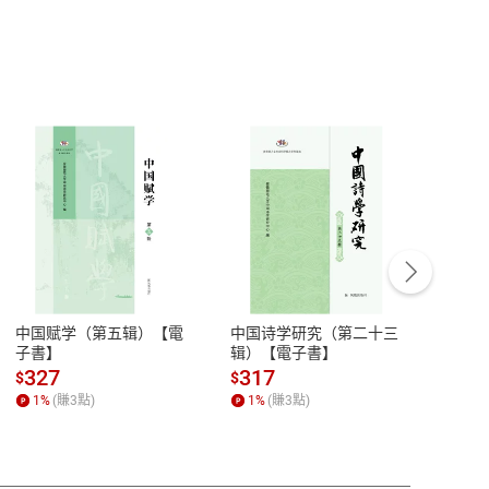
客服資訊
豫期
服務時間：週一到週五 10:00-12:00、
易解
13:00-17:00 (國定假日及例假日休息)
中国赋学（第五辑）【電
中国诗学研究（第二十三
中国
品性
客服電話：0080-1857077
子書】
辑）【電子書】
二十
請參
客服信箱：
聯絡店家
327
317
28
$
$
$
1
%
(賺
3
點)
1
%
(賺
3
點)
1
%