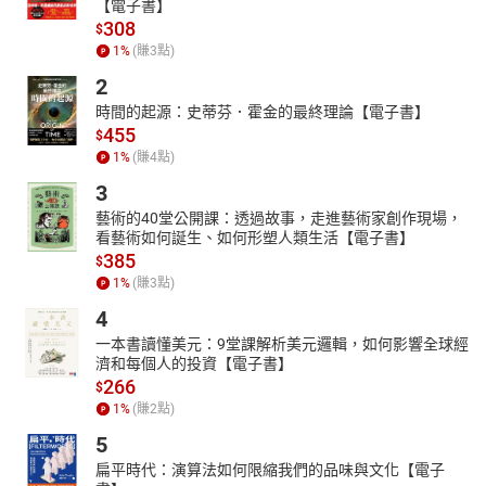
【電子書】
308
$
1
%
(賺
3
點)
2
時間的起源：史蒂芬．霍金的最終理論【電子書】
455
$
1
%
(賺
4
點)
3
藝術的40堂公開課：透過故事，走進藝術家創作現場，
看藝術如何誕生、如何形塑人類生活【電子書】
385
$
1
%
(賺
3
點)
4
一本書讀懂美元：9堂課解析美元邏輯，如何影響全球經
濟和每個人的投資【電子書】
266
$
1
%
(賺
2
點)
5
扁平時代：演算法如何限縮我們的品味與文化【電子