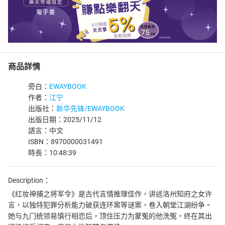
商品詳情
旁白：
EWAYBOOK
作者：
江宁
出版社：
新华先锋/EWAYBOOK
出版日期：2025/11/12
語言：中文
ISBN：8970000031491
時長：10:48:39
Description：
《红妆神捕之将军令》是古代言情推理佳作，讲述洛州知府之女许
言，以独特犯罪分析能力破获连环案等谜案，卷入朝堂江湖纷争。
她与九门统领易慎行相恋后，顶住压力为蒙冤的他洗冤，终在其出