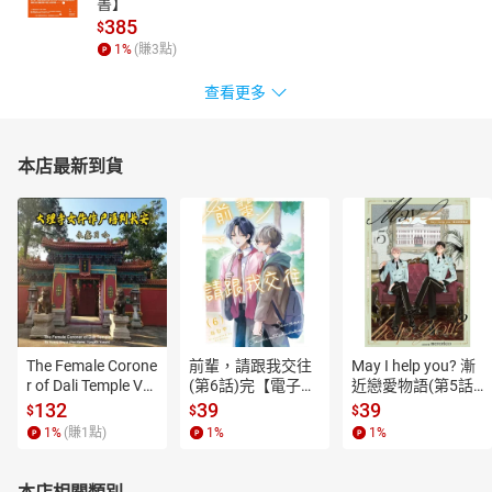
書】
385
$
1
%
(賺
3
點)
查看更多
本店最新到貨
The Female Corone
前輩，請跟我交往
May I help you? 漸
r of Dali Temple Vo
(第6話)完【電子
近戀愛物語(第5話)
l.6【有聲書】
書】
【電子書】
132
39
39
$
$
$
1
%
(賺
1
點)
1
%
1
%