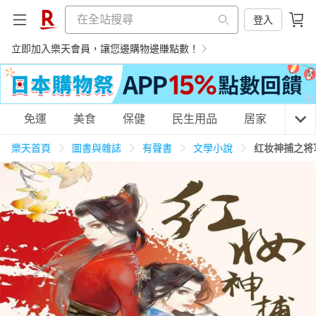
登入
立即加入樂天會員，讓您邊購物邊賺點數！
購物網分類
免運
美食
保健
民生用品
居家
3C
樂天首頁
圖書與雜誌
有聲書
文學小說
红妆神捕之将
天天免運
美食蛋糕
養生保健
民生用品
居家生活
3C家電
運動休閒
親子玩具
女裝
男裝
化妝保養
情趣用品