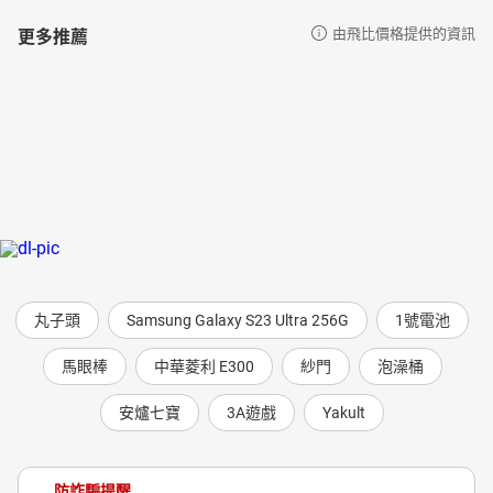
更多推薦
由飛比價格提供的資訊
丸子頭
Samsung Galaxy S23 Ultra 256G
1號電池
馬眼棒
中華菱利 E300
紗門
泡澡桶
安爐七寶
3A遊戲
Yakult
防詐騙提醒