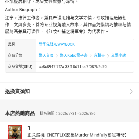
征凯旋后相守，尽显女性智慧与深情。
Author Biograph：
江宁，法律工作者，兼具严谨思维与文学才情，专攻推理悬疑创
作。文风多变，善将专业视角融入故事，其作品凭借精巧推理与情
感刻画兼具可读性，《红妆神捕之将军令》为代表作。
品牌
新华先锋/EWAYBOOK
商品分類
樂天首頁
樂天Kobo電子書
有聲書
文學小說
商品貨號(SKU)
cb8c8947-7f7a-33ff-8d11-ee7f087b2c70
退換貨須知
本店熱銷商品
排名期間：2026/7/31 - 2026/8/6
1
正念殺機【NETFLIX影集Murder Mindfully蓄弒待發】