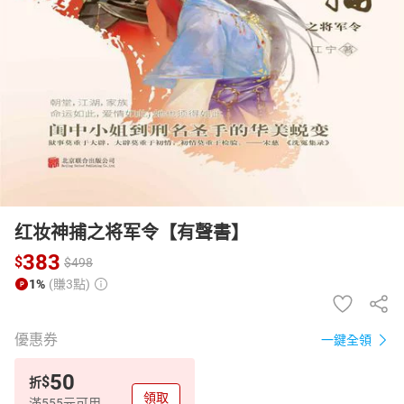
日本購物
電子/紙本書
HOT
红妆神捕之将军令【有聲書】
383
$
$
498
1%
(賺3點)
優惠券
一鍵全領
50
$
折
領取
滿555元可用