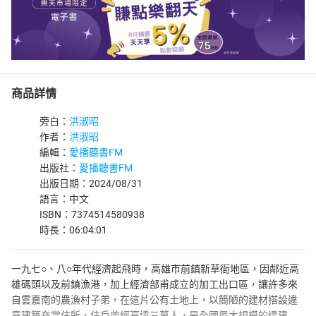
商品詳情
旁白：
洪淑昭
作者：
洪淑昭
編輯：
愛播聽書FM
出版社：
愛播聽書FM
出版日期：2024/08/31
語言：中文
ISBN：7374514580938
時長：06:04:01
一九七○、八○年代經濟起飛時，高雄市前鎮新草衙地區，因鄰近高
雄碼頭以及前鎮漁港，加上經濟部甫成立的加工出口區，讓許多來
自雲嘉南的農漁村子弟，在這片公有土地上，以簡陋的建材搭設違
章建築充當住所，住戶曾經高達三萬人，是全國最大規模的違建