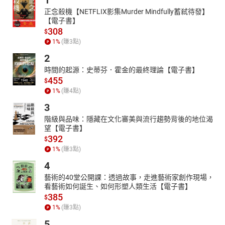
1
11第二葩 第四章柯藤
12第二葩 第五章拗莓
正念殺機【NETFLIX影集Murder Mindfully蓄弒待發】
【電子書】
13第二葩 第六章弄花
308
$
14第二葩 第七章結果
1
%
(賺
3
點)
15第三葩 第一章生食的滋味
16第三葩 第二章苦鹹的攪抐
2
17第三葩 第三章慢火真工夫
時間的起源：史蒂芬．霍金的最終理論【電子書】
18第三葩 第四章王梨苦瓜雞
455
$
19煞鼓
1
%
(賺
4
點)
3
階級與品味：隱藏在文化審美與流行趨勢背後的地位渴
望【電子書】
392
$
1
%
(賺
3
點)
4
藝術的40堂公開課：透過故事，走進藝術家創作現場，
看藝術如何誕生、如何形塑人類生活【電子書】
385
$
1
%
(賺
3
點)
5