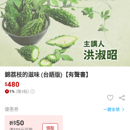
日本購物
電子/紙本書
HOT
錦荔枝的滋味 (台語版)【有聲書】
480
$
1%
(賺4點)
優惠券
一鍵全領
50
$
折
領取
滿555元可用