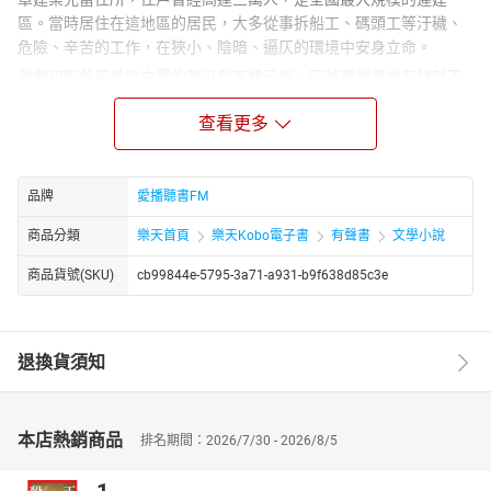
區。當時居住在這地區的居民，大多從事拆船工、碼頭工等汙穢、
危險、辛苦的工作，在狹小、陰暗、逼仄的環境中安身立命。
麗君和阿爸最愛吃立夏的苦瓜封來補元氣，阿爸跟麗君說有錢就不
用等立夏，隨時可以吃苦瓜封，沒想到阿爸竟想靠賭博賺錢買厝，
查看更多
害麗君只能放棄更好的升學機會，面臨提早工作來替家裡還債的窘
境。幸好有街坊鄰居來照顧，以及與她批紙傳情的耀賢兄、互相意
愛的嘉雄……一群青春伙伴相互扶持，使她在愛情與人生抉擇的十字
路口徘徊時，有朝著夢想前進的勇氣。
品牌
愛播聽書FM
章節：
商品分類
樂天首頁
樂天Kobo電子書
有聲書
文學小說
01起鼓
02第一葩 第一章驚蟄的早起時
商品貨號(SKU)
cb99844e-5795-3a71-a931-b9f638d85c3e
03第一葩 第二章立夏的苦瓜封
04第一葩 第三章寒露的日頭光
05第一葩 第四章小寒的油湯攤
退換貨須知
06第一葩 第五章冬節的西藥房
07第一葩 第六章送神的炮仔聲
08第二葩 第一章幼穎
本店熱銷商品
排名期間：2026/7/30 - 2026/8/5
09第二葩 第二章褫葉
10第二葩 第三章伸枝