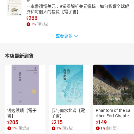
一本書讀懂美元：9堂課解析美元邏輯，如何影響全球經
濟和每個人的投資【電子書】
266
$
1
%
(賺
2
點)
查看更多
本店最新到貨
钱边续琐【電子
我与南水北调【電
Phantom of the Ea
書】
子書】
rthen Fort Chapter
 4【有聲書】
205
215
149
$
$
$
1
%
(賺
2
點)
1
%
(賺
2
點)
1
%
(賺
1
點)