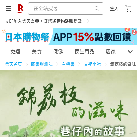
登入
立即加入樂天會員，讓您邊購物邊賺點數！
購物網分類
免運
美食
保健
民生用品
居家
3C
樂天首頁
圖書與雜誌
有聲書
文學小說
錦荔枝的滋味 
天天免運
美食蛋糕
養生保健
民生用品
居家生活
3C家電
運動休閒
親子玩具
女裝
男裝
化妝保養
情趣用品