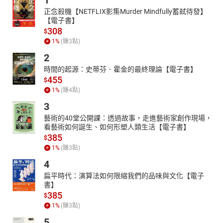
1
正念殺機【NETFLIX影集Murder Mindfully蓄弒待發】
【電子書】
308
$
1
%
(賺
3
點)
2
時間的起源：史蒂芬．霍金的最終理論【電子書】
455
$
1
%
(賺
4
點)
3
藝術的40堂公開課：透過故事，走進藝術家創作現場，
看藝術如何誕生、如何形塑人類生活【電子書】
385
$
1
%
(賺
3
點)
4
扁平時代：演算法如何限縮我們的品味與文化【電子
書】
385
$
1
%
(賺
3
點)
5