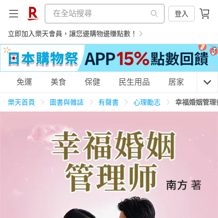
登入
立即加入樂天會員，讓您邊購物邊賺點數！
購物網分類
免運
美食
保健
民生用品
居家
3C
樂天首頁
圖書與雜誌
有聲書
心理勵志
幸福婚姻管理
天天免運
美食蛋糕
養生保健
民生用品
居家生活
3C家電
運動休閒
親子玩具
女裝
男裝
化妝保養
情趣用品