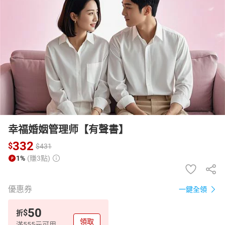
日本購物
電子/紙本書
HOT
幸福婚姻管理师【有聲書】
332
$
$
431
1%
(賺3點)
優惠券
一鍵全領
50
$
折
領取
滿555元可用