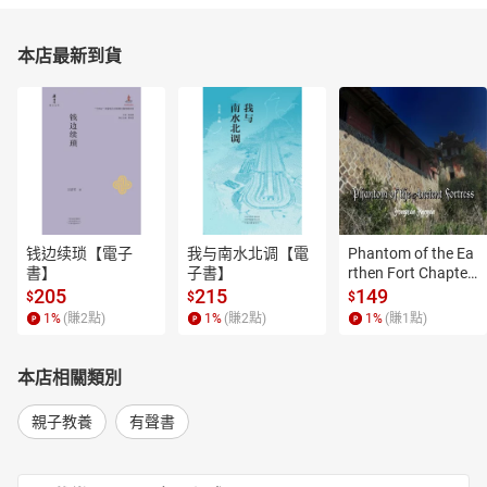
本店最新到貨
钱边续琐【電子
我与南水北调【電
Phantom of the Ea
書】
子書】
rthen Fort Chapter
 4【有聲書】
205
215
149
$
$
$
1
%
(賺
2
點)
1
%
(賺
2
點)
1
%
(賺
1
點)
本店相關類別
親子教養
有聲書