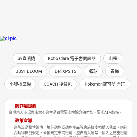
uv直噴機
Kobo Clara 電子書閱讀器
山蘇
JUST BLOOM
Dell XPS 15
籃球
青梅
小腿按摩機
COACH 後背包
Pokemon寶可夢 盒玩
防詐騙提醒
台灣樂天市場與店家不會主動致電要求解除分期付款、要求ATM轉帳。
政策宣導
為防治動物傳染病，境外動物或動物產品等應施檢疫物輸入我國，應符
合動物檢疫規定，並依規定申請檢疫。擅自輸入屬禁止輸入之應施檢疫