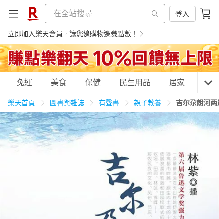
登入
立即加入樂天會員，讓您邊購物邊賺點數！
購物網分類
免運
美食
保健
民生用品
居家
3C
樂天首頁
圖書與雜誌
有聲書
親子教養
吉尔尕朗河两
天天免運
美食蛋糕
養生保健
民生用品
居家生活
3C家電
運動休閒
親子玩具
女裝
男裝
化妝保養
情趣用品