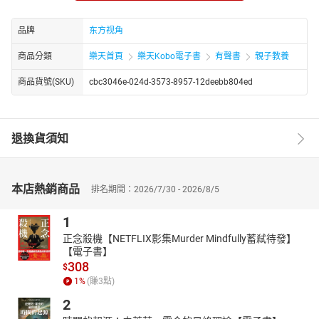
文《吉尔尕朗河两岸》等。曾获首届三毛散文奖。
品牌
东方视角
商品分類
樂天首頁
樂天Kobo電子書
有聲書
親子教養
商品貨號(SKU)
cbc3046e-024d-3573-8957-12deebb804ed
退換貨須知
本店熱銷商品
排名期間：2026/7/30 - 2026/8/5
1
正念殺機【NETFLIX影集Murder Mindfully蓄弒待發】
【電子書】
308
$
1
%
(賺
3
點)
2