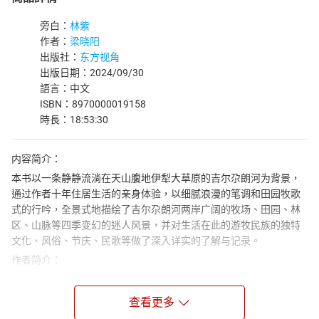
旁白：
林紫
作者：
梁晓阳
出版社：
东方视角
出版日期：2024/09/30
語言：中文
ISBN：8970000019158
時長：18:53:30
内容简介：
本书以一条静静流淌在天山腹地伊犁大草原的吉尔尕朗河为背景，
通过作者十年住居生活的亲身体验，以细腻浪漫的笔调和田园牧歌
式的行吟，全景式地描绘了吉尔尕朗河两岸广阔的牧场、田园、林
区、山脉等四季变幻的迷人风景，并对生活在此的游牧民族的独特
文化、风俗、节庆、民歌等做了深入详实的了解与记录。
作者简介：
梁晓阳，20世纪70年代出生于广西北流，中国作家协会会员，广西
玉林市作协主席、北流市文联主席。作品见于《中国作家》《花
查看更多
城》《天涯》《美文》等刊物。出版长篇小说《出塞书》，长篇散