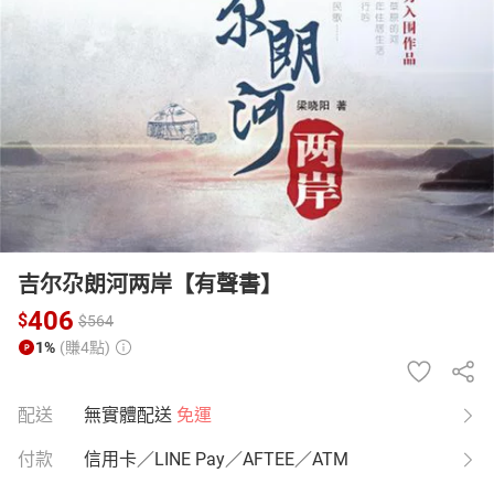
日本購物
電子/紙本書
HOT
吉尔尕朗河两岸【有聲書】
406
$
$
564
1%
(賺4點)
配送
無實體配送
免運
付款
信用卡／LINE Pay／AFTEE／ATM