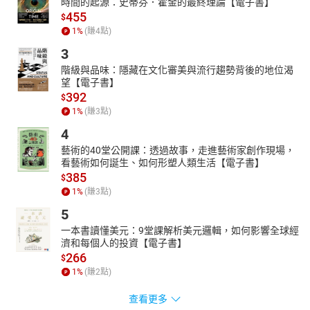
時間的起源：史蒂芬．霍金的最終理論【電子書】
455
$
1
%
(賺
4
點)
3
階級與品味：隱藏在文化審美與流行趨勢背後的地位渴
望【電子書】
392
$
1
%
(賺
3
點)
4
藝術的40堂公開課：透過故事，走進藝術家創作現場，
看藝術如何誕生、如何形塑人類生活【電子書】
385
$
1
%
(賺
3
點)
5
一本書讀懂美元：9堂課解析美元邏輯，如何影響全球經
濟和每個人的投資【電子書】
266
$
1
%
(賺
2
點)
查看更多