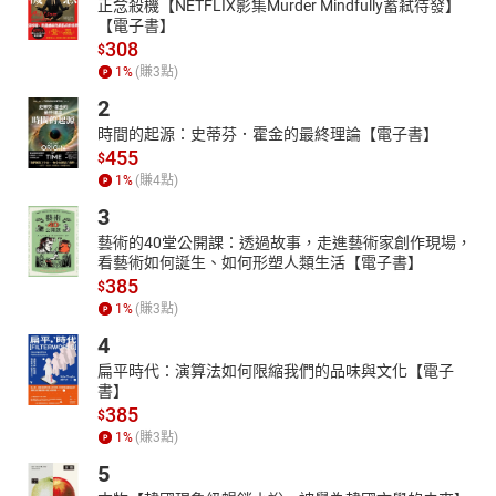
正念殺機【NETFLIX影集Murder Mindfully蓄弒待發】
【電子書】
308
$
1
%
(賺
3
點)
2
時間的起源：史蒂芬．霍金的最終理論【電子書】
455
$
1
%
(賺
4
點)
3
藝術的40堂公開課：透過故事，走進藝術家創作現場，
看藝術如何誕生、如何形塑人類生活【電子書】
385
$
1
%
(賺
3
點)
4
扁平時代：演算法如何限縮我們的品味與文化【電子
書】
385
$
1
%
(賺
3
點)
5