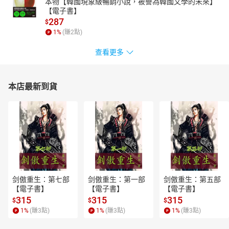
本物【韓國現象級暢銷小說，被譽為韓國文學的未來】
【電子書】
287
$
1
%
(賺
2
點)
查看更多
本店最新到貨
剑傲重生：第七部
剑傲重生：第一部
剑傲重生：第五部
【電子書】
【電子書】
【電子書】
315
315
315
$
$
$
1
%
(賺
3
點)
1
%
(賺
3
點)
1
%
(賺
3
點)