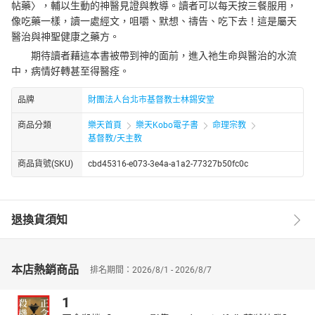
帖藥〉，輔以生動的神醫見證與教導。讀者可以每天按三餐服用，
像吃藥一樣，讀一處經文，咀嚼、默想、禱告、吃下去！這是屬天
醫治與神聖健康之藥方。
期待讀者藉這本書被帶到神的面前，進入祂生命與醫治的水流
中，病情好轉甚至得醫痊。
品牌
財團法人台北市基督教士林錫安堂
商品分類
樂天首頁
樂天Kobo電子書
命理宗教
基督教/天主教
商品貨號(SKU)
cbd45316-e073-3e4a-a1a2-77327b50fc0c
退換貨須知
本店熱銷商品
排名期間：2026/8/1 - 2026/8/7
1