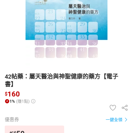
日本購物
電子/紙本書
HOT
42帖藥：屬天醫治與神聖健康的藥方【電子
書】
160
$
1%
(賺1點)
優惠券
一鍵全領