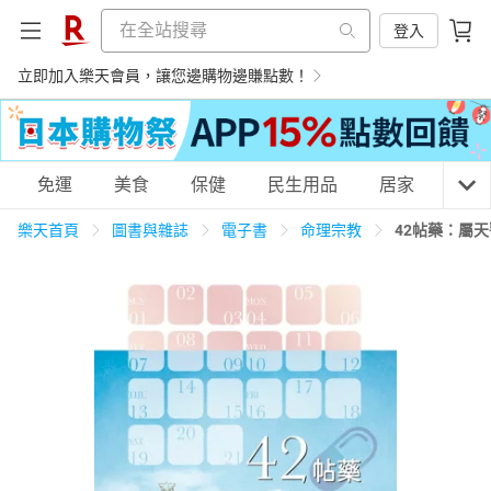
登入
立即加入樂天會員，讓您邊購物邊賺點數！
購物網分類
免運
美食
保健
民生用品
居家
3C
樂天首頁
圖書與雜誌
電子書
命理宗教
42帖藥：屬
天天免運
美食蛋糕
養生保健
民生用品
居家生活
3C家電
運動休閒
親子玩具
女裝
男裝
化妝保養
情趣用品