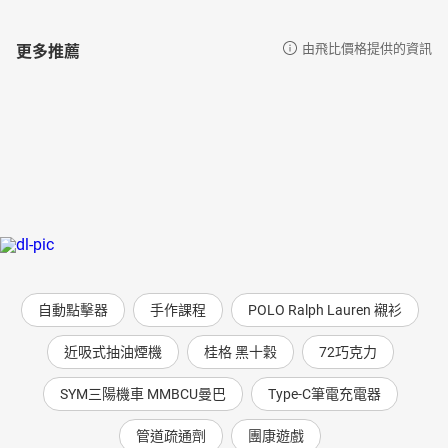
更多推薦
由飛比價格提供的資訊
自動點擊器
手作課程
POLO Ralph Lauren 襯衫
近吸式抽油煙機
桂格 黑十穀
72巧克力
SYM三陽機車 MMBCU曼巴
Type-C筆電充電器
管道疏通劑
團康遊戲