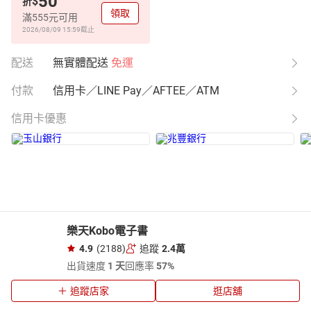
50
$
折
領取
滿555元可用
2026/08/09 15:59
截止
配送
無實體配送
免運
付款
信用卡／LINE Pay／AFTEE／ATM
信用卡優惠
樂天Kobo電子書
4.9
(2188)
追蹤
2.4萬
出貨速度
1 天
回應率
57%
追蹤店家
逛店舖