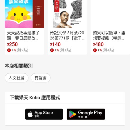
天天說故事給孩子
傳記文學-8月號/20
如果可以簡單，誰
聽：春日晨間故事
26第771期【電子
想要複雜（暢銷經
【有聲書】
書】
典新編版）【電子
250
140
480
$
$
$
書】
1
%
(賺
2
點)
1
%
(賺
1
點)
1
%
(賺
4
點)
本店相關類別
人文社會
有聲書
下載樂天 Kobo 應用程式