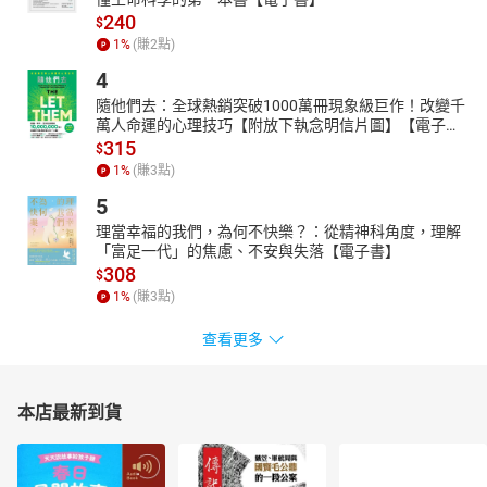
240
$
1
%
(賺
2
點)
4
隨他們去：全球熱銷突破1000萬冊現象級巨作！改變千
萬人命運的心理技巧【附放下執念明信片圖】【電子
書】
315
$
1
%
(賺
3
點)
5
理當幸福的我們，為何不快樂？：從精神科角度，理解
「富足一代」的焦慮、不安與失落【電子書】
308
$
1
%
(賺
3
點)
查看更多
本店最新到貨