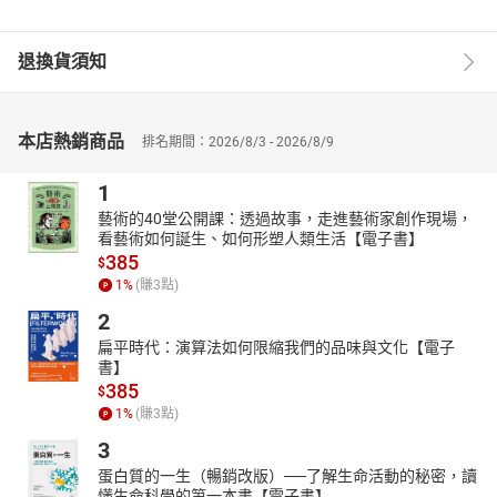
退換貨須知
本店熱銷商品
排名期間：2026/8/3 - 2026/8/9
1
藝術的40堂公開課：透過故事，走進藝術家創作現場，
看藝術如何誕生、如何形塑人類生活【電子書】
385
$
1
%
(賺
3
點)
2
扁平時代：演算法如何限縮我們的品味與文化【電子
書】
385
$
1
%
(賺
3
點)
3
蛋白質的一生（暢銷改版）──了解生命活動的秘密，讀
懂生命科學的第一本書【電子書】