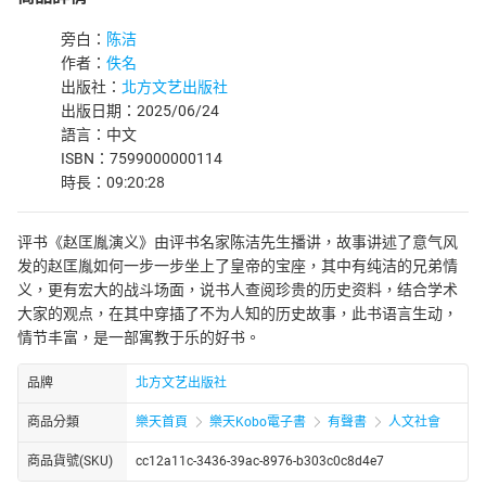
旁白：
陈洁
作者：
佚名
出版社：
北方文艺出版社
出版日期：2025/06/24
語言：中文
ISBN：7599000000114
時長：09:20:28
评书《赵匡胤演义》由评书名家陈洁先生播讲，故事讲述了意气风
发的赵匡胤如何一步一步坐上了皇帝的宝座，其中有纯洁的兄弟情
义，更有宏大的战斗场面，说书人查阅珍贵的历史资料，结合学术
大家的观点，在其中穿插了不为人知的历史故事，此书语言生动，
情节丰富，是一部寓教于乐的好书。
品牌
北方文艺出版社
商品分類
樂天首頁
樂天Kobo電子書
有聲書
人文社會
商品貨號(SKU)
cc12a11c-3436-39ac-8976-b303c0c8d4e7