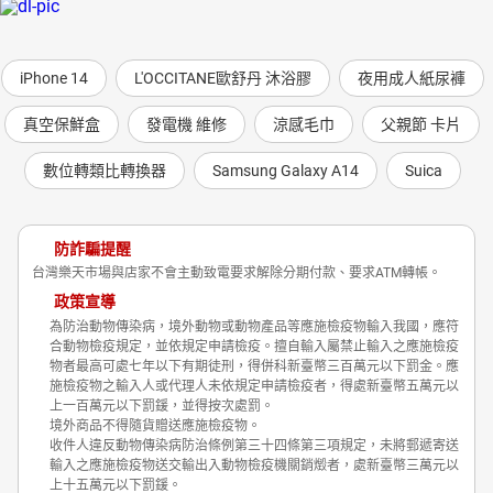
iPhone 14
L'OCCITANE歐舒丹 沐浴膠
夜用成人紙尿褲
真空保鮮盒
發電機 維修
涼感毛巾
父親節 卡片
數位轉類比轉換器
Samsung Galaxy A14
Suica
防詐騙提醒
台灣樂天市場與店家不會主動致電要求解除分期付款、要求ATM轉帳。
政策宣導
為防治動物傳染病，境外動物或動物產品等應施檢疫物輸入我國，應符
合動物檢疫規定，並依規定申請檢疫。擅自輸入屬禁止輸入之應施檢疫
物者最高可處七年以下有期徒刑，得併科新臺幣三百萬元以下罰金。應
施檢疫物之輸入人或代理人未依規定申請檢疫者，得處新臺幣五萬元以
上一百萬元以下罰鍰，並得按次處罰。
境外商品不得隨貨贈送應施檢疫物。
收件人違反動物傳染病防治條例第三十四條第三項規定，未將郵遞寄送
輸入之應施檢疫物送交輸出入動物檢疫機關銷燬者，處新臺幣三萬元以
上十五萬元以下罰鍰。