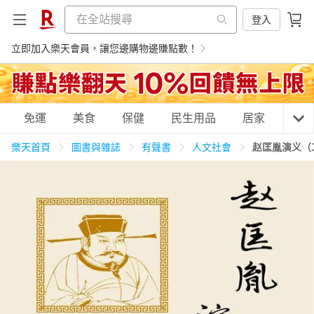
登入
立即加入樂天會員，讓您邊購物邊賺點數！
購物網分類
免運
美食
保健
民生用品
居家
3C
樂天首頁
圖書與雜誌
有聲書
人文社會
赵匡胤演义（
天天免運
美食蛋糕
養生保健
民生用品
居家生活
3C家電
運動休閒
親子玩具
女裝
男裝
化妝保養
情趣用品