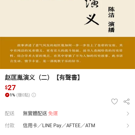
日本購物
電子/紙本書
HOT
赵匡胤演义（二）【有聲書】
27
$
1%
(賺0點)
配送
無實體配送
免運
付款
信用卡／LINE Pay／AFTEE／ATM