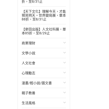
折，至8/31止
【天下文化】理解今天，才能
預見明天。世界變局展，單本
88折，至8/31止
【麥田出版】人文社科展，單
本85折，至8/29止
商業理財
文學小說
投資理財
人文社會
經濟/趨勢
歐美文學
心理勵志
財務/金融
日本文學
國際關係
漫畫/輕小說/圖文書
管理/領導
韓國文學
政治
心靈成長/情緒
親子教養
職場工作術
華文文學
社會科學
人際關係
輕小說
生活風格
成功法
經典文學
台灣/中國歷史
兩性關係
奇幻/科幻
教育現場