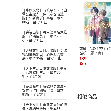
止
【皇冠文化】《曉星》、《白
雪公主殺人事件【童話破滅
版】》新書延伸書展，單本
88折，至8/31止
付款方
【尖端出版】每月漫畫名家推
薦：高橋留美子，單本75
ATM轉帳、信用卡
折，至8/31止
前輩，請跟我交往(第
【大雁文化 x 日出出版】陪你
話)完【電子書】
找到情緒出口，心理勵志書
39
展，單本85折，至9/10止
$
1
%
【天下生活 x 康健出版】享受
自己喜歡的生活，單本85
折，至9/15止
【臺灣商務】解碼歷史書展~
穿梭時空的閱讀冒險，單本
85折，至8/31止
相似商品
【天下文化】重新定義你的價
值，職場升級展，單本88