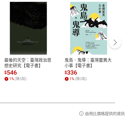
客服資訊
豫期
服務時間：週一到週五 10:00-12:00、
易解
13:00-17:00 (國定假日及例假日休息)
最後的天空：臺灣政治思
鬼島．鬼導：臺灣靈異大
中西
品性
客服電話：0080-1857077
想史研究【電子書】
小事【電子書】
子書
請參
客服信箱：
聯絡店家
546
336
32
$
$
$
1
%
(賺
5
點)
1
%
(賺
3
點)
1
%
由飛比價格提供的資訊