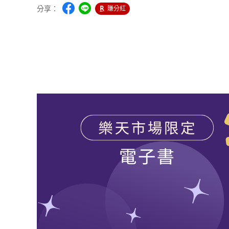
分享：
賺分紅