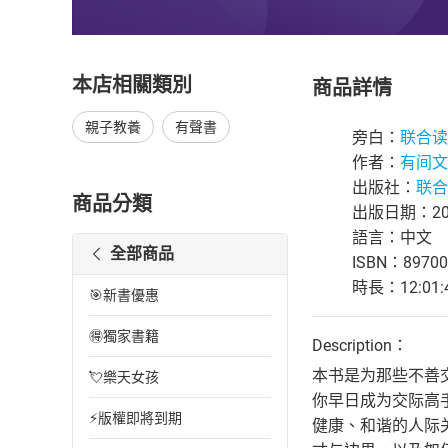
本店相關類別
商品詳情
親子教養
有聲書
旁白：
联合读
作者：
有间文
出版社：
联合
商品分類
出版日期：202
語言：中文
全部商品
ISBN：89700
時長：12:01:
🎯新書優惠
🉐獨家書籍
Description：
本书是为那些不善
💘樂天女孩
你早日成为交际高
⚡版權即將到期
健康、和谐的人际