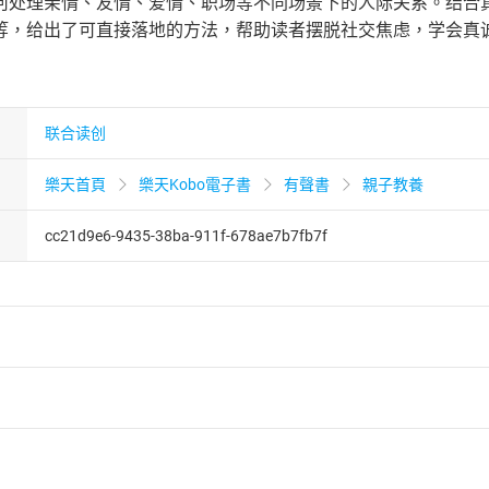
何处理亲情、友情、爱情、职场等不同场景下的人际关系。结合
等，给出了可直接落地的方法，帮助读者摆脱社交焦虑，学会真
联合读创
樂天首頁
樂天Kobo電子書
有聲書
親子教養
cc21d9e6-9435-38ba-911f-678ae7b7fb7f
者保護法
第
19
條第
1
項後段
暨
通訊交易解除權合理例外情事適用
供即為完成之線上服務，經消費者事先同意始提供。」 之商品