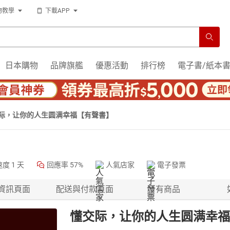
物教學
下載APP
日本購物
品牌旗艦
優惠活動
排行榜
電子書/紙本
际，让你的人生圆满幸福【有聲書】
速度
1 天
回應率
57%
人氣店家
電子發票
資訊頁面
配送與付款頁面
所有商品
懂交际，让你的人生圆满幸福