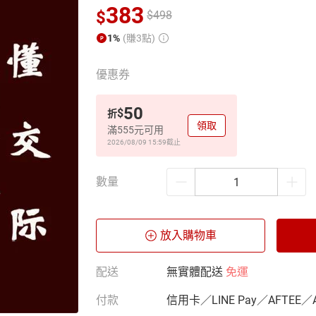
383
$
$
498
1%
(賺3點)
優惠券
50
$
折
領取
滿555元可用
2026/08/09 15:59
截止
數量
放入購物車
配送
無實體配送
免運
付款
信用卡／LINE Pay／AFTEE／