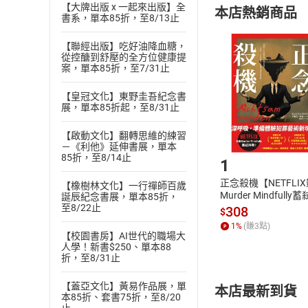
【大牌出版 x 一起來出版】全
本店熱銷商品
(
二
)
消費者
書系，單本85折，至8/13止
且已下載
/
存
挑選
商
【聯經出版】吃好油降血糖，
退貨方式：您
從控醣到舒壓的全方位健康提
Choose
案，單本85折，至7/31止
貨」，本店鋪
請注意，樂天
【皇冠文化】東野圭吾紀念書
購書後，
展，單本85折起，至8/31止
【啟動文化】翻轉思維的練習
Step1
－《利他》延伸書展，單本
85折，至8/14止
1
正念殺機【NETFLI
【橡樹林文化】一行禪師百歲
Murder Mindfully
誕辰紀念書展，單本85折，
至8/22止
發】【電子書】
308
$
1
%
(賺
3
點)
【校園書房】AI世代的職場大
人學！新書$250、單本88
折，至8/31止
【蓋亞文化】黃易作品展，單
本店最新到貨
本85折、套書75折，至8/20