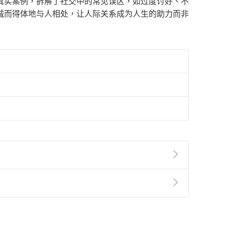
真实案例，拆解了社交中的常见误区，如过度讨好、不
诚而得体地与人相处，让人际关系成为人生的助力而非
準則
第
2
條第
5
款之規定，「非以有形媒介提供之數位
，不適用消保法第
19
條第
1
項七日內無條件退貨之規