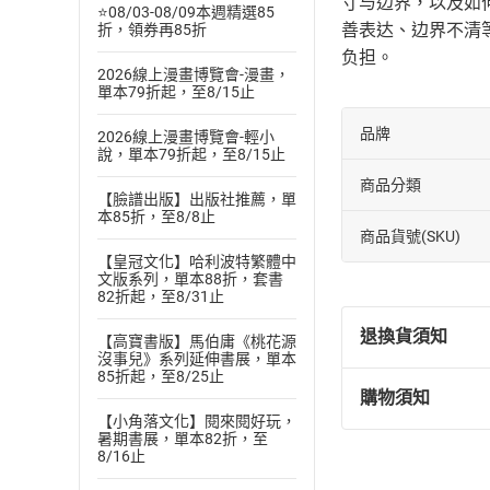
寸与边界，以及如
⭐08/03-08/09本週精選85
善表达、边界不清
折，領券再85折
负担。
2026線上漫畫博覽會-漫畫，
單本79折起，至8/15止
品牌
2026線上漫畫博覽會-輕小
說，單本79折起，至8/15止
商品分類
【臉譜出版】出版社推薦，單
本85折，至8/8止
商品貨號(SKU)
【皇冠文化】哈利波特繁體中
文版系列，單本88折，套書
82折起，至8/31止
退換貨須知
【高寶書版】馬伯庸《桃花源
沒事兒》系列延伸書展，單本
85折起，至8/25止
購物須知
退換貨規定：
【小角落文化】閱來閱好玩，
(
一
)
依
消費
暑期書展，單本82折，至
8/16止
內容或一經提
購書須知
定。