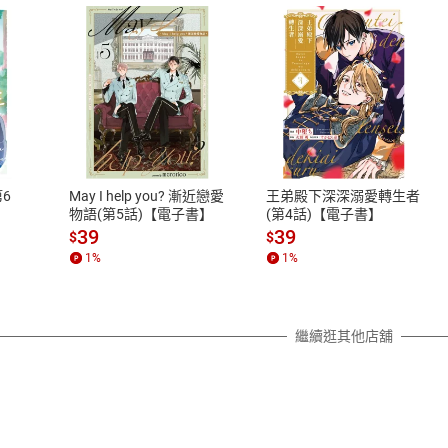
式
退換貨規範
、LINE PAY、AFTEE
本店是否提供消費者保護法七日猶
之權利，遽消費者保護法及通訊交
6
May I help you? 漸近戀愛
王弟殿下深深溺愛轉生者
除權合理例外情事適用準則，依商
物語(第5話)【電子書】
(第4話)【電子書】
質各有不同規定。詳細退換貨說明
39
39
$
$
照各商品說明。
1
%
1
%
詳細說明
繼續逛其他店舖