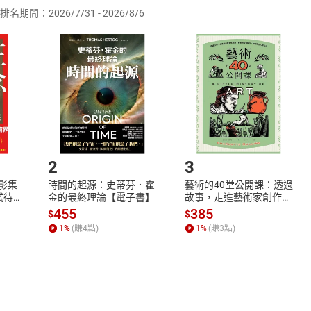
排名期間：2026/7/31 - 2026/8/6
訂購本店鋪之商品即代表知悉本店鋪所銷售之商品為電子書，屬
取電子書，不得請求退貨退款。
品
放入
購物車
登入
帳號
欲取消訂單或辦理退貨時，請登入樂天市場，並於「我的訂單」
Shopping cart
Login
將依您的申請進行審核，待審核通過後將為您辦理退款事宜。
市場須以整筆訂單為單位進行取消/退貨，恕無法以單支商品取消
如何開始使用？
.選擇閱讀載具
Step2.
2
3
X影集
時間的起源：史蒂芬．霍
藝術的40堂公開課：透過
蓄弒待
金的最終理論【電子書】
故事，走進藝術家創作現
場，看藝術如何誕生、如
455
385
$
$
何形塑人類生活【電子
1
%
(賺
4
點)
1
%
(賺
3
點)
書】