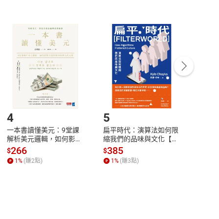
非以有形媒介提供之數位內容，消費者同意若訂購後
付款
方式
完成
訂單
中點選「瀏覽訂單明細」
>
「申請取消訂單
/
退
Payment
Complete
/退貨。
登入帳號，下載書籍後看書
4
5
6
一本書讀懂美元：9堂課
扁平時代：演算法如何限
本物
解析美元邏輯，如何影響
縮我們的品味與文化【電
說，
全球經濟和每個人的投資
子書】
來】
266
385
28
$
$
$
【電子書】
1
%
(賺
2
點)
1
%
(賺
3
點)
1
%