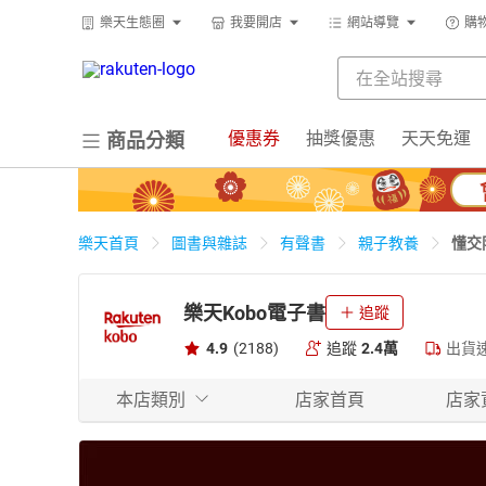
樂天生態圈
我要開店
網站導覽
購
優惠券
抽獎優惠
天天免運
商品分類
懂交
樂天首頁
圖書與雜誌
有聲書
親子教養
樂天Kobo電子書
追蹤
4.9
(2188)
追蹤
2.4萬
出貨
本店類別
店家首頁
店家