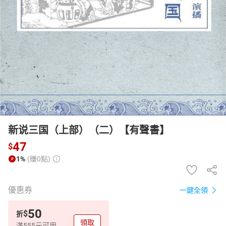
日本購物
電子/紙本書
HOT
新说三国（上部）（二）【有聲書】
47
$
1%
(賺0點)
優惠券
一鍵全領
50
$
折
領取
滿555元可用