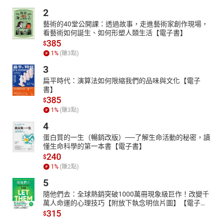
2
藝術的40堂公開課：透過故事，走進藝術家創作現場，
看藝術如何誕生、如何形塑人類生活【電子書】
385
$
1
%
(賺
3
點)
3
扁平時代：演算法如何限縮我們的品味與文化【電子
書】
385
$
1
%
(賺
3
點)
4
蛋白質的一生（暢銷改版）──了解生命活動的秘密，讀
懂生命科學的第一本書【電子書】
240
$
1
%
(賺
2
點)
5
隨他們去：全球熱銷突破1000萬冊現象級巨作！改變千
萬人命運的心理技巧【附放下執念明信片圖】【電子
書】
315
$