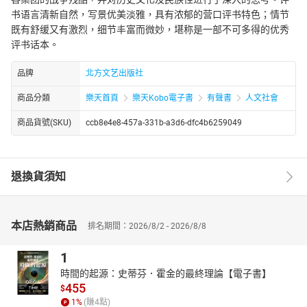
书语言清新自然，写景优美淡雅，具有浓郁的营口评书特色；情节
既有舒缓又有激烈，细节丰富而微妙，堪称是一部不可多得的优秀
评书话本。
品牌
北方文艺出版社
商品分類
樂天首頁
樂天Kobo電子書
有聲書
人文社會
商品貨號(SKU)
ccb8e4e8-457a-331b-a3d6-dfc4b6259049
退換貨須知
本店熱銷商品
排名期間：2026/8/2 - 2026/8/8
1
時間的起源：史蒂芬．霍金的最終理論【電子書】
455
$
1
%
(賺
4
點)