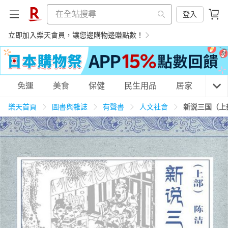
登入
立即加入樂天會員，讓您邊購物邊賺點數！
購物網分類
免運
美食
保健
民生用品
居家
3C
樂天首頁
圖書與雜誌
有聲書
人文社會
新说三国（上
天天免運
美食蛋糕
養生保健
民生用品
居家生活
3C家電
運動休閒
親子玩具
女裝
男裝
化妝保養
情趣用品