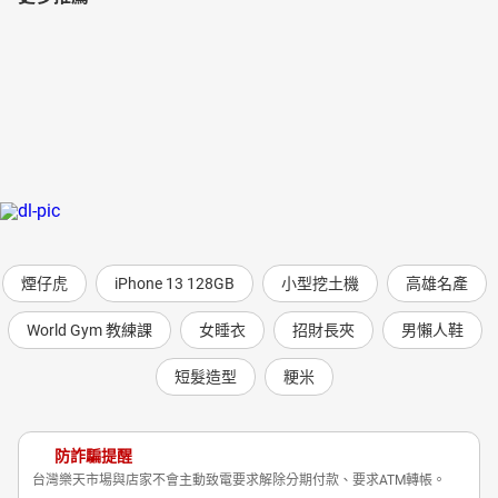
煙仔虎
iPhone 13 128GB
小型挖土機
高雄名產
World Gym 教練課
女睡衣
招財長夾
男懶人鞋
短髮造型
粳米
防詐騙提醒
台灣樂天市場與店家不會主動致電要求解除分期付款、要求ATM轉帳。