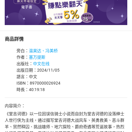
商品詳情
旁白：
温昊达、冯美桥
作者：
塞万提斯
出版社：
中文在线
出版日期：2024/11/05
語言：中文
ISBN：8970000026924
時長：40:19:18
内容简介：
《堂吉诃德》以一位因误信骑士小说而自封为堂吉诃德的没落绅士
人世行侠为主线，通过描写堂吉诃德大战风车、英勇救美、恶斗群
羊、贸然释囚、挑战雄师、地穴探险、爵府奇遇等荒诞故事，热烈