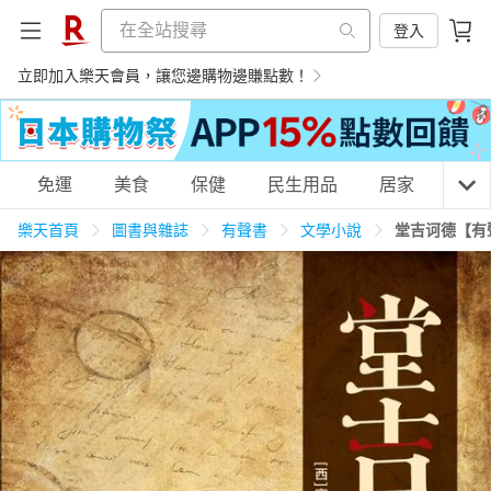
登入
立即加入樂天會員，讓您邊購物邊賺點數！
購物網分類
免運
美食
保健
民生用品
居家
3C
樂天首頁
圖書與雜誌
有聲書
文學小說
堂吉诃德【有
天天免運
美食蛋糕
養生保健
民生用品
居家生活
3C家電
運動休閒
親子玩具
女裝
男裝
化妝保養
情趣用品