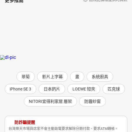
翠菊
影片上字幕
畫
系統廚具
iPhone SE 3
日本鈣片
LOEWE 短夾
匹克球
NITORI宜得利家居 層架
防霾紗窗
防詐騙提醒
台灣樂天市場與店家不會主動致電要求解除分期付款、要求ATM轉帳。