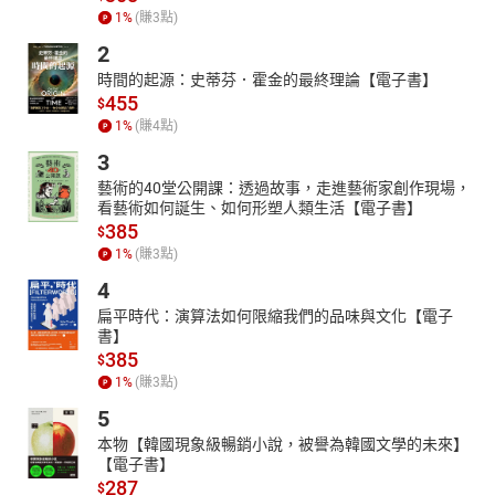
1
%
(賺
3
點)
2
時間的起源：史蒂芬．霍金的最終理論【電子書】
455
$
1
%
(賺
4
點)
3
藝術的40堂公開課：透過故事，走進藝術家創作現場，
看藝術如何誕生、如何形塑人類生活【電子書】
385
$
1
%
(賺
3
點)
4
扁平時代：演算法如何限縮我們的品味與文化【電子
書】
385
$
1
%
(賺
3
點)
5
本物【韓國現象級暢銷小說，被譽為韓國文學的未來】
【電子書】
287
$