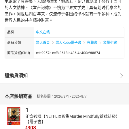
地讴歌了真善美、无情地挞伐了假恶丑，充分表现出了盛行于当时
的人文精神。《堂吉诃德》不愧为世界文学史上具有划时代意义的
杰作，问世后四百年来，仅流传于各国的译本就有一千多种，成为
世界人民的共有精神财富。
品牌
中文在线
商品分類
樂天首頁
樂天Kobo電子書
有聲書
文學小說
商品貨號(SKU)
ccb9957c-ccf8-3618-b436-4e400c98f874
退換貨須知
本店熱銷商品
排名期間：2026/8/1 - 2026/8/7
1
正念殺機【NETFLIX影集Murder Mindfully蓄弒待發】
【電子書】
308
$