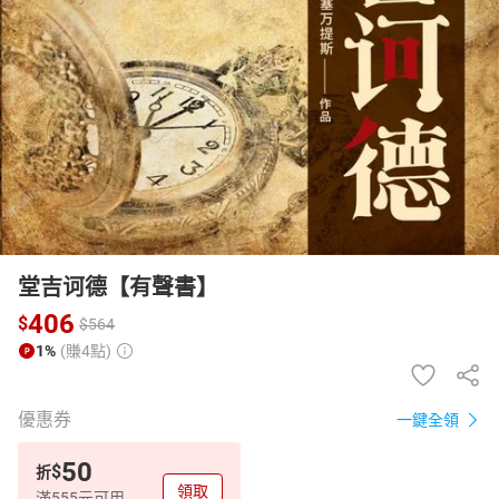
日本購物
電子/紙本書
HOT
堂吉诃德【有聲書】
406
$
$
564
1%
(賺4點)
優惠券
一鍵全領
50
$
折
領取
滿555元可用