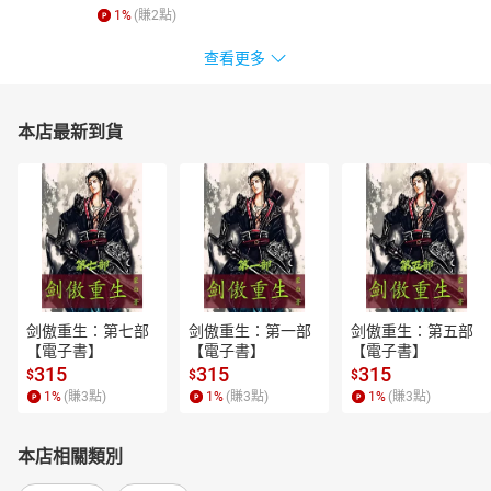
1
%
(賺
2
點)
查看更多
本店最新到貨
剑傲重生：第七部
剑傲重生：第一部
剑傲重生：第五部
【電子書】
【電子書】
【電子書】
315
315
315
$
$
$
1
%
(賺
3
點)
1
%
(賺
3
點)
1
%
(賺
3
點)
本店相關類別