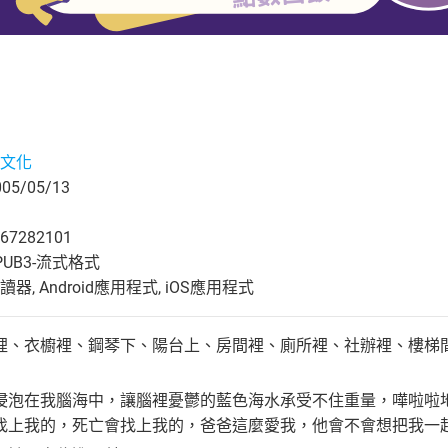
文化
5/05/13
67282101
UB3-流式格式
, Android應用程式, iOS應用程式
裡、衣櫥裡、鋼琴下、陽台上、房間裡、廁所裡、社辦裡、樓梯
浸泡在我腦海中，讓腦裡憂鬱的藍色海水承受不住重量，嘩啦啦
找上我的，死亡會找上我的，爸爸這麼愛我，他會不會想把我一