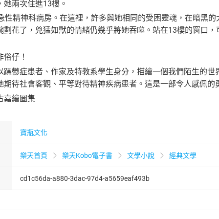
，她兩次住進13樓。
的急性精神科病房。在這裡，許多與她相同的受困靈魂，在暗黑的
腕劃花了，兇猛如獸的情緒仍幾乎將她吞噬。站在13樓的窗口，
非俗仔！
以躁鬱症患者、作家及特教系學生身分，描繪一個我們陌生的世
她期待社會客觀、平等對待精神疾病患者。這是一部令人感佩的
古嘉繪圖集
寶瓶文化
樂天首頁
樂天Kobo電子書
文學小說
經典文學
cd1c56da-a880-3dac-97d4-a5659eaf493b