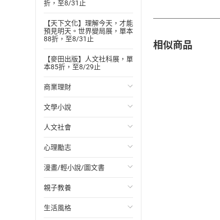
折，至8/31止
【天下文化】理解今天，才能
預見明天。世界變局展，單本
88折，至8/31止
相似商品
【麥田出版】人文社科展，單
本85折，至8/29止
商業理財
文學小說
投資理財
人文社會
經濟/趨勢
歐美文學
心理勵志
財務/金融
日本文學
國際關係
漫畫/輕小說/圖文書
管理/領導
韓國文學
政治
心靈成長/情緒
親子教養
職場工作術
華文文學
社會科學
人際關係
輕小說
生活風格
成功法
經典文學
台灣/中國歷史
兩性關係
奇幻/科幻
教育現場