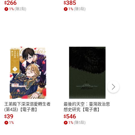
全球經濟和每個人的投資
子書】
來】
266
385
28
$
$
$
【電子書】
1
%
(賺
2
點)
1
%
(賺
3
點)
1
%
客服資訊
豫期
服務時間：週一到週五 10:00-12:00、
易解
13:00-17:00 (國定假日及例假日休息)
王弟殿下深深溺愛轉生者
最後的天空：臺灣政治思
鬼島
品性
客服電話：0080-1857077
(第4話)【電子書】
想史研究【電子書】
小事
請參
客服信箱：
聯絡店家
39
546
33
$
$
$
1
%
1
%
(賺
5
點)
1
%