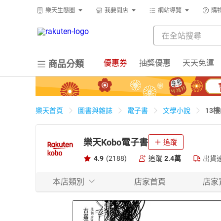
樂天生態圈
我要開店
網站導覽
購
優惠券
抽獎優惠
天天免運
商品分類
13
樂天首頁
圖書與雜誌
電子書
文學小說
樂天Kobo電子書
追蹤
4.9
(2188)
追蹤
2.4萬
出貨
本店類別
店家首頁
店家