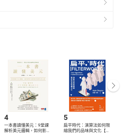
準則
第
2
條第
5
款之規定，「非以有形媒介提供之數位
，不適用消保法第
19
條第
1
項七日內無條件退貨之規
非以有形媒介提供之數位內容，消費者同意若訂購後
付款
方式
完成
訂單
中點選「瀏覽訂單明細」
>
「申請取消訂單
/
退
Payment
Complete
/退貨。
登入帳號，下載書籍後看書
4
5
6
一本書讀懂美元：9堂課
扁平時代：演算法如何限
本物
解析美元邏輯，如何影響
縮我們的品味與文化【電
說，