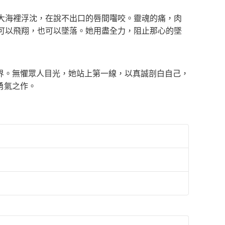
大海裡浮沈，在說不出口的唇間囓咬。靈魂的痛，肉
可以飛翔，也可以墜落。她用盡全力，阻止那心的墜
界。無懼眾人目光，她站上第一線，以真誠剖白自己，
勇氣之作。