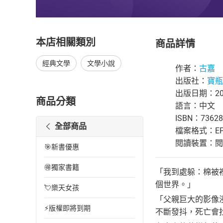
本店相關類別
商品詳情
經典文學
文學小說
作者：
古嘉
出版社：
寶瓶
出版日期：200
商品分類
語言：中文
ISBN：73628
全部商品
檔案格式：EP
閱讀裝置：閱讀器
🎯新書優惠
🉐獨家書籍
「我到處躲：棉被
個世界。」
💘樂天女孩
「父親巨大的影像
⚡版權即將到期
不斷發抖，死亡會