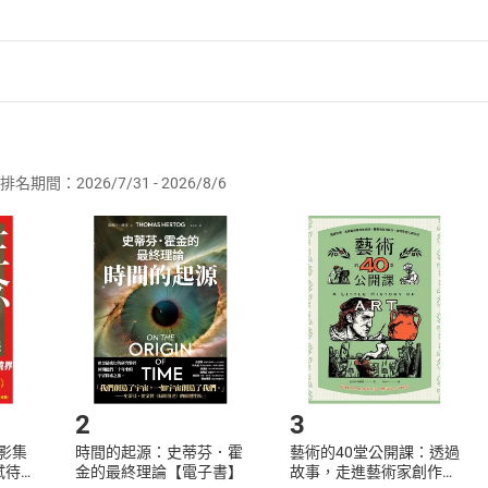
者保護法
第
19
條第
1
項後段
暨
通訊交易解除權合理例外情事適用
供即為完成之線上服務，經消費者事先同意始提供。」 之商品
排名期間：2026/7/31 - 2026/8/6
訂購本店鋪之商品即代表知悉本店鋪所銷售之商品為電子書，屬
取電子書，不得請求退貨退款。
品
放入
購物車
登入
帳號
欲取消訂單或辦理退貨時，請登入樂天市場，並於「我的訂單」
Shopping cart
Login
將依您的申請進行審核，待審核通過後將為您辦理退款事宜。
市場須以整筆訂單為單位進行取消/退貨，恕無法以單支商品取消
如何開始使用？
.選擇閱讀載具
Step2.
2
3
X影集
時間的起源：史蒂芬．霍
藝術的40堂公開課：透過
蓄弒待
金的最終理論【電子書】
故事，走進藝術家創作現