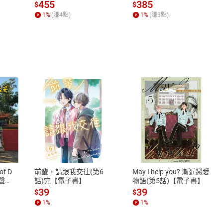
場，看藝術如何誕生、如
455
385
$
$
何形塑人類生活【電子
1
%
(賺
4
點)
1
%
(賺
3
點)
書】
式
退換貨規範
、LINE PAY、AFTEE
本店是否提供消費者保護法七日猶
之權利，遽消費者保護法及通訊交
of D
前輩，請跟我交往(第6
May I help you? 漸近戀愛
除權合理例外情事適用準則，依商
有聲
話)完【電子書】
物語(第5話)【電子書】
質各有不同規定。詳細退換貨說明
39
39
$
$
照各商品說明。
1
%
1
%
詳細說明