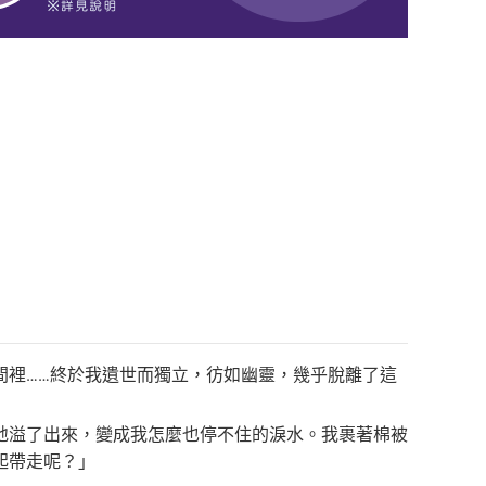
間裡……終於我遺世而獨立，彷如幽靈，幾乎脫離了這
地溢了出來，變成我怎麼也停不住的淚水。我裹著棉被
起帶走呢？」