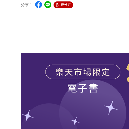
分享：
賺分紅