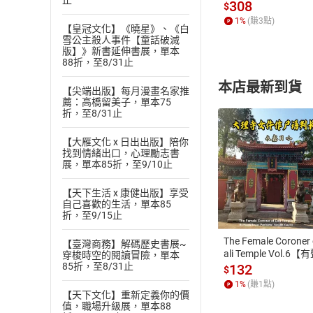
止
發】【電子書】
308
$
1
%
(賺
3
點)
【皇冠文化】《曉星》、《白
雪公主殺人事件【童話破滅
版】》新書延伸書展，單本
88折，至8/31止
本店最新到貨
【尖端出版】每月漫畫名家推
薦：高橋留美子，單本75
折，至8/31止
【大雁文化 x 日出出版】陪你
找到情緒出口，心理勵志書
展，單本85折，至9/10止
付款方
【天下生活 x 康健出版】享受
自己喜歡的生活，單本85
ATM轉帳、信用卡
折，至9/15止
The Female Coroner 
【臺灣商務】解碼歷史書展~
ali Temple Vol.6【
穿梭時空的閱讀冒險，單本
書】
85折，至8/31止
132
$
1
%
(賺
1
點)
【天下文化】重新定義你的價
值，職場升級展，單本88