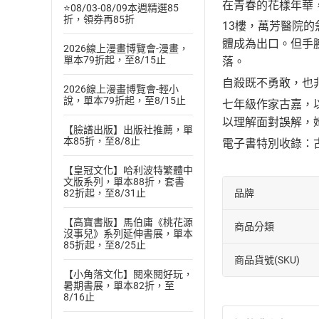
在青春的花樣年華
⭐08/03-08/09本週精選85
折，領券再85折
13樓，萬芳醫院
體成為出口。但手
2026線上漫畫博覽會-漫畫，
單本79折起，至8/15止
落。
自殺既不勇敢，也
2026線上漫畫博覽會-輕小
說，單本79折起，至8/15止
七年級作家古嘉，
以理解面對誤解，
【臉譜出版】出版社推薦，單
本85折，至8/8止
電子書特別收錄：
【皇冠文化】哈利波特繁體中
文版系列，單本88折，套書
品牌
82折起，至8/31止
【高寶書版】馬伯庸《桃花源
商品分類
沒事兒》系列延伸書展，單本
85折起，至8/25止
商品貨號(SKU)
【小角落文化】閱來閱好玩，
暑期書展，單本82折，至
8/16止