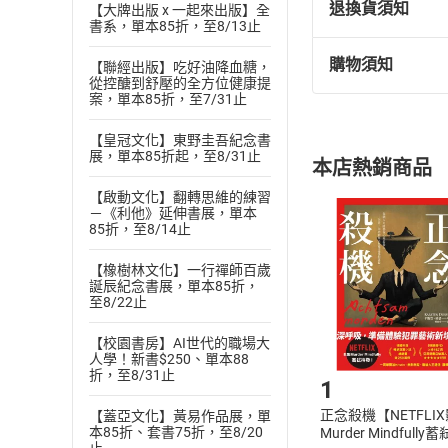
退換貨須知
【大牌出版 x 一起來出版】全
書系，單本85折，至8/13止
購物須知
【聯經出版】吃好油降血糖，
退換貨規定：
從控醣到舒壓的全方位健康提
(
一
)
依
消費
案，單本85折，至7/31止
內容或一經提
【皇冠文化】東野圭吾紀念書
購書須知
定。
展，單本85折起，至8/31止
本店熱銷商品
(
二
)
消費者
【啟動文化】翻轉思維的練習
且已下載
/
存
挑選
商
－《利他》延伸書展，單本
退貨方式：您
85折，至8/14止
Choose
貨」，本店鋪
【橡樹林文化】一行禪師百歲
請注意，樂天
誕辰紀念書展，單本85折，
購書後，
至8/22止
【校園書房】AI世代的職場大
Step1
人學！新書$250、單本88
折，至8/31止
1
正念殺機【NETFLI
【蓋亞文化】黃易作品展，單
本85折、套書75折，至8/20
Murder Mindfully