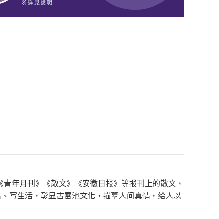
《青年月刊》《散文》《安徽日报》等报刊上的散文、
亲情、写生活，彰显古雷池文化，描摹人间真情，给人以