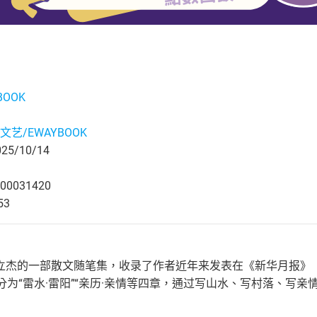
BOOK
文艺/EWAYBOOK
5/10/14
00031420
53
立杰的一部散文随笔集，收录了作者近年来发表在《新华月报》
分为“雷水·雷阳”“亲历·亲情等四章，通过写山水、写村落、写