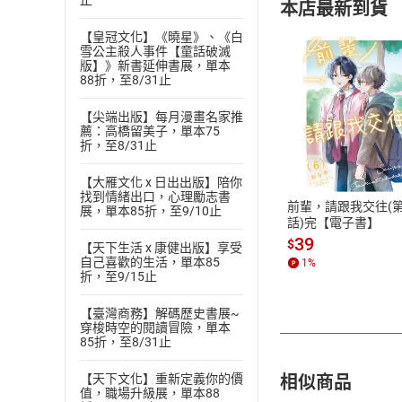
止
本店最新到貨
【皇冠文化】《曉星》、《白
雪公主殺人事件【童話破滅
版】》新書延伸書展，單本
88折，至8/31止
【尖端出版】每月漫畫名家推
薦：高橋留美子，單本75
付款方
折，至8/31止
ATM轉帳、信用卡
【大雁文化 x 日出出版】陪你
找到情緒出口，心理勵志書
前輩，請跟我交往(第
展，單本85折，至9/10止
話)完【電子書】
39
$
【天下生活 x 康健出版】享受
自己喜歡的生活，單本85
1
%
折，至9/15止
【臺灣商務】解碼歷史書展~
穿梭時空的閱讀冒險，單本
85折，至8/31止
相似商品
【天下文化】重新定義你的價
值，職場升級展，單本88