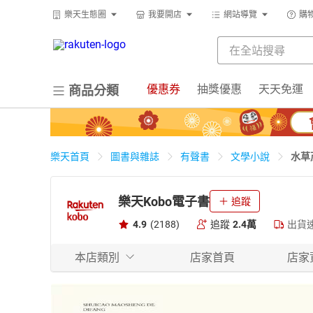
樂天生態圈
我要開店
網站導覽
購
優惠券
抽獎優惠
天天免運
商品分類
水草
樂天首頁
圖書與雜誌
有聲書
文學小說
樂天Kobo電子書
追蹤
4.9
(2188)
追蹤
2.4萬
出貨
本店類別
店家首頁
店家