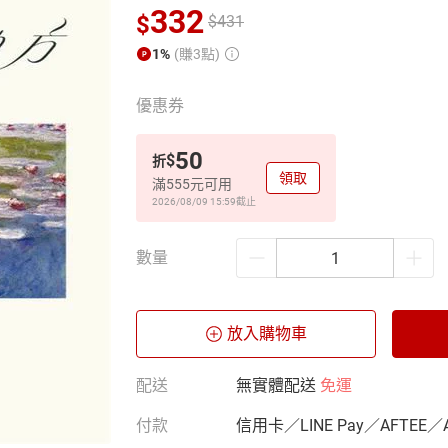
332
$
$
431
1%
(賺3點)
優惠券
50
$
折
領取
滿555元可用
2026/08/09 15:59
截止
數量
放入購物車
配送
無實體配送
免運
付款
信用卡／LINE Pay／AFTEE／