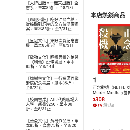
內容或一經提
【大牌出版 x 一起來出版】全
書系，單本85折，至8/13止
購書須知
定。
本店熱銷商品
(
二
)
消費者
【聯經出版】吃好油降血糖，
從控醣到舒壓的全方位健康提
且已下載
/
存
挑選
商
案，單本85折，至7/31止
退貨方式：您
Choose
貨」，本店鋪
【皇冠文化】東野圭吾紀念書
展，單本85折起，至8/31止
請注意，樂天
購書後，
【啟動文化】翻轉思維的練習
－《利他》延伸書展，單本
85折，至8/14止
Step1
1
【橡樹林文化】一行禪師百歲
誕辰紀念書展，單本85折，
正念殺機【NETFLI
至8/22止
Murder Mindfully
發】【電子書】
308
$
【校園書房】AI世代的職場大
人學！新書$250、單本88
1
%
(賺
3
點)
折，至8/31止
【蓋亞文化】黃易作品展，單
本85折、套書75折，至8/20