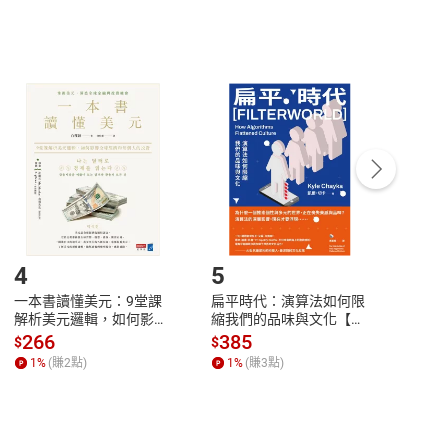
，不適用消保法第
19
條第
1
項七日內無條件退貨之規
非以有形媒介提供之數位內容，消費者同意若訂購後
付款
方式
完成
訂單
中點選「瀏覽訂單明細」
>
「申請取消訂單
/
退
Payment
Complete
/退貨。
登入帳號，下載書籍後看書
4
5
6
一本書讀懂美元：9堂課
扁平時代：演算法如何限
本物
解析美元邏輯，如何影響
縮我們的品味與文化【電
說，
全球經濟和每個人的投資
子書】
來】
266
385
28
$
$
$
【電子書】
1
%
(賺
2
點)
1
%
(賺
3
點)
1
%