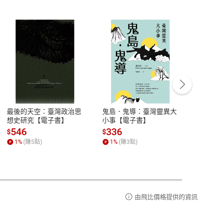
客服資訊
豫期
服務時間：週一到週五 10:00-12:00、
易解
13:00-17:00 (國定假日及例假日休息)
最後的天空：臺灣政治思
鬼島．鬼導：臺灣靈異大
中西
品性
客服電話：0080-1857077
想史研究【電子書】
小事【電子書】
子書
請參
客服信箱：
聯絡店家
546
336
32
$
$
$
1
%
(賺
5
點)
1
%
(賺
3
點)
1
%
由飛比價格提供的資訊