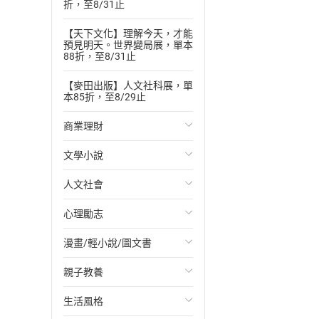
折，至8/31止
【天下文化】理解今天，才能
預見明天。世界變局展，單本
88折，至8/31止
【麥田出版】人文社科展，單
本85折，至8/29止
商業理財
文學小說
投資理財
人文社會
經濟/趨勢
歐美文學
心理勵志
財務/金融
日本文學
國際關係
漫畫/輕小說/圖文書
管理/領導
韓國文學
政治
心靈成長/情緒
親子教養
職場工作術
華文文學
社會科學
人際關係
輕小說
生活風格
成功法
經典文學
台灣/中國歷史
兩性關係
奇幻/科幻
教育現場