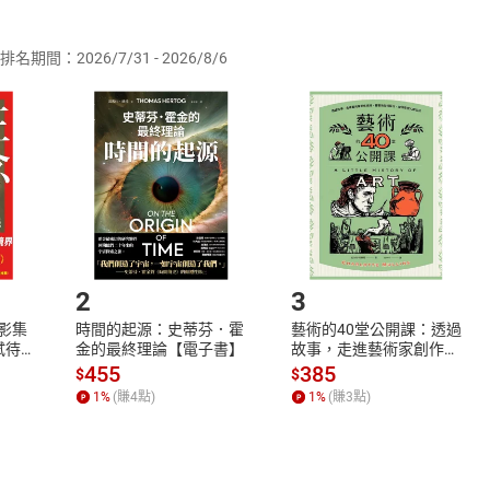
供即為完成之線上服務，經消費者事先同意始提供。」 之商品
排名期間：2026/7/31 - 2026/8/6
訂購本店鋪之商品即代表知悉本店鋪所銷售之商品為電子書，屬
取電子書，不得請求退貨退款。
品
放入
購物車
登入
帳號
欲取消訂單或辦理退貨時，請登入樂天市場，並於「我的訂單」
Shopping cart
Login
將依您的申請進行審核，待審核通過後將為您辦理退款事宜。
市場須以整筆訂單為單位進行取消/退貨，恕無法以單支商品取消
如何開始使用？
.選擇閱讀載具
Step2.
2
3
X影集
時間的起源：史蒂芬．霍
藝術的40堂公開課：透過
蓄弒待
金的最終理論【電子書】
故事，走進藝術家創作現
場，看藝術如何誕生、如
455
385
$
$
何形塑人類生活【電子
1
%
(賺
4
點)
1
%
(賺
3
點)
書】