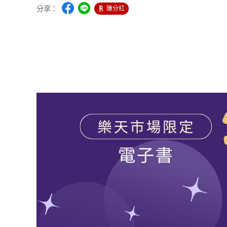
分享：
賺分紅