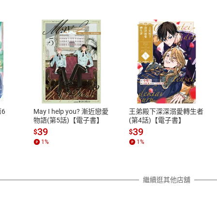
式
退換貨規範
、LINE PAY、AFTEE
本店是否提供消費者保護法七日猶
之權利，遽消費者保護法及通訊交
6
May I help you? 漸近戀愛
王弟殿下深深溺愛轉生者
除權合理例外情事適用準則，依商
物語(第5話)【電子書】
(第4話)【電子書】
質各有不同規定。詳細退換貨說明
39
39
$
$
照各商品說明。
1
%
1
%
詳細說明
繼續逛其他店舖