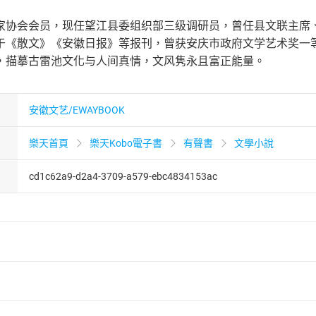
协会会员，现任望江县委组织部三级调研员，曾任县文联主席、宣传
于《散文》《安徽日报》等报刊，曾获安庆市政府文学艺术奖一等
，描摹古雷池文化与人间真情，文风隽永且富正能量。
安徽文艺/EWAYBOOK
樂天首頁
樂天Kobo電子書
有聲書
文學小說
cd1c62a9-d2a4-3709-a579-ebc4834153ac
者保護法
第
19
條第
1
項後段
暨
通訊交易解除權合理例外情事適用