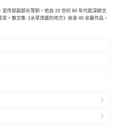
部副部长等职。他自 20 世纪 80 年代起深耕文
奖。散文集《水草茂盛的地方》收录 40 余篇作品，
準則
第
2
條第
5
款之規定，「非以有形媒介提供之數位