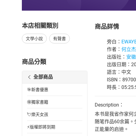
本店相關類別
商品詳情
文學小說
有聲書
旁白：
EWAY
作者：
何立杰
出版社：
安徽
商品分類
出版日期：202
語言：中文
全部商品
ISBN：89700
時長：05:25:
🎯新書優惠
🉐獨家書籍
Description：
本书是我省作家何
💘樂天女孩
随笔作品60余篇。
⚡版權即將到期
正能量的启迪。