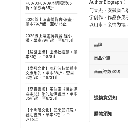
Author Biograph：
⭐08/03-08/09本週精選85
折，領券再85折
何立杰，安徽省作家
学创作，作品多见
2026線上漫畫博覽會-漫畫，
單本79折起，至8/15止
以山水、亲情为笔
2026線上漫畫博覽會-輕小
說，單本79折起，至8/15止
品牌
【臉譜出版】出版社推薦，單
本85折，至8/8止
商品分類
【皇冠文化】哈利波特繁體中
商品貨號(SKU)
文版系列，單本88折，套書
82折起，至8/31止
【高寶書版】馬伯庸《桃花源
沒事兒》系列延伸書展，單本
退換貨須知
85折起，至8/25止
【小角落文化】閱來閱好玩，
購物須知
暑期書展，單本82折，至
退換貨規定：
8/16止
(
一
)
依
消費