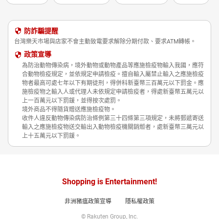
防詐騙提醒
台灣樂天市場與店家不會主動致電要求解除分期付款、要求ATM轉帳。
政策宣導
為防治動物傳染病，境外動物或動物產品等應施檢疫物輸入我國，應符
合動物檢疫規定，並依規定申請檢疫。擅自輸入屬禁止輸入之應施檢疫
物者最高可處七年以下有期徒刑，得併科新臺幣三百萬元以下罰金。應
施檢疫物之輸入人或代理人未依規定申請檢疫者，得處新臺幣五萬元以
上一百萬元以下罰鍰，並得按次處罰。
境外商品不得隨貨贈送應施檢疫物。
收件人違反動物傳染病防治條例第三十四條第三項規定，未將郵遞寄送
輸入之應施檢疫物送交輸出入動物檢疫機關銷燬者，處新臺幣三萬元以
上十五萬元以下罰鍰。
Shopping is Entertainment!
非洲豬瘟政策宣導
隱私權政策
© Rakuten Group, Inc.