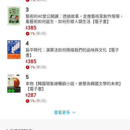
3
藝術的40堂公開課：透過故事，走進藝術家創作現場，
看藝術如何誕生、如何形塑人類生活【電子書】
385
$
1
%
(賺
3
點)
4
扁平時代：演算法如何限縮我們的品味與文化【電子
書】
385
$
1
%
(賺
3
點)
5
本物【韓國現象級暢銷小說，被譽為韓國文學的未來】
【電子書】
287
$
1
%
(賺
2
點)
查看更多