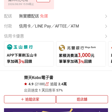
2026/08/09 15:59
截止
配送
無實體配送
免運
付款
信用卡／LINE Pay／AFTEE／ATM
信用卡優惠
樂天Kobo電子書
4.9
(2188)
追蹤
2.4萬
出貨速度
1 天
回應率
57%
追蹤店家
逛店舖