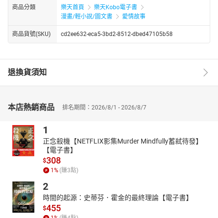
商品分類
樂天首頁
樂天Kobo電子書
漫畫/輕小說/圖文書
愛情故事
商品貨號(SKU)
cd2ee632-eca5-3bd2-8512-dbed47105b58
退換貨須知
本店熱銷商品
排名期間：2026/8/1 - 2026/8/7
1
正念殺機【NETFLIX影集Murder Mindfully蓄弒待發】
【電子書】
308
$
1
%
(賺
3
點)
2
時間的起源：史蒂芬．霍金的最終理論【電子書】
455
$
1
%
(賺
4
點)