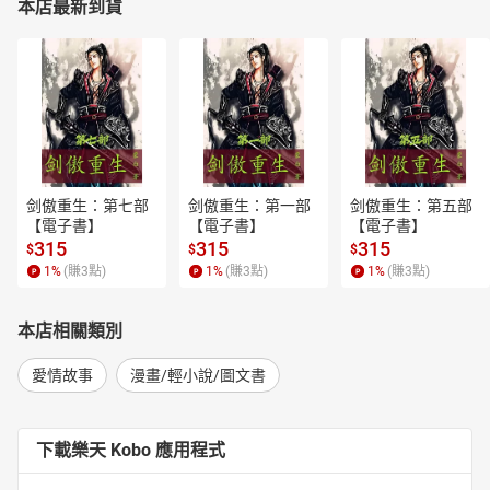
本店最新到貨
剑傲重生：第七部
剑傲重生：第一部
剑傲重生：第五部
【電子書】
【電子書】
【電子書】
315
315
315
$
$
$
1
%
(賺
3
點)
1
%
(賺
3
點)
1
%
(賺
3
點)
本店相關類別
愛情故事
漫畫/輕小說/圖文書
下載樂天 Kobo 應用程式