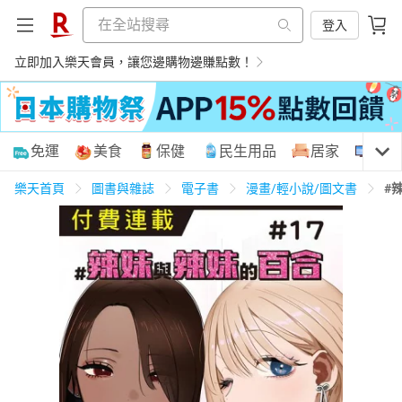
登入
立即加入樂天會員，讓您邊購物邊賺點數！
購物網分類
免運
美食
保健
民生用品
居家
3C
樂天首頁
圖書與雜誌
電子書
漫畫/輕小說/圖文書
#
天天免運
美食蛋糕
養生保健
民生用品
居家生活
3C家電
運動休閒
親子玩具
女裝
男裝
化妝保養
情趣用品