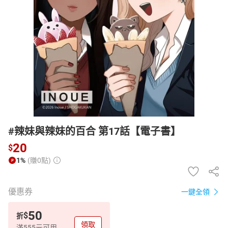
日本購物
電子/紙本書
HOT
#辣妹與辣妹的百合 第17話【電子書】
20
$
1%
(賺0點)
優惠券
一鍵全領
50
$
折
領取
滿555元可用