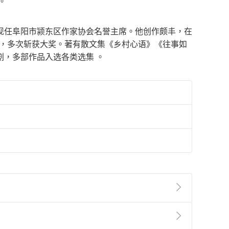
。
现任阜阳市颍东区作家协会名誉主席。他创作颇丰，在
 余篇，多次斩获大奖。著有散文集《乡村心语》《往事如
，多部作品入选各类选集 。