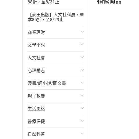
相似商品
88折，至8/31止
【麥田出版】人文社科展，單
本85折，至8/29止
商業理財
文學小說
投資理財
人文社會
經濟/趨勢
歐美文學
心理勵志
財務/金融
日本文學
國際關係
漫畫/輕小說/圖文書
管理/領導
韓國文學
政治
心靈成長/情緒
親子教養
職場工作術
華文文學
社會科學
人際關係
輕小說
生活風格
成功法
經典文學
台灣/中國歷史
兩性關係
奇幻/科幻
教育現場
醫療保健
行銷/廣告
成長/家庭生活小說
日/韓歷史
心理學
愛情故事
兒童文學/故事
飲食/食譜
自然科普
傳記
懸疑/推理小說
其他歷史/史學
職場/社會寫實
兒童科普/學習
健身/美顏
健康/養生