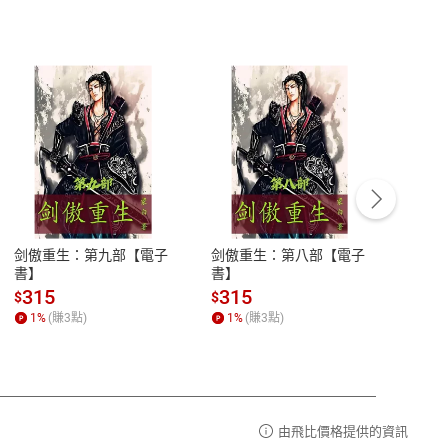
客服資訊
豫期
服務時間：週一到週五 10:00-12:00、
易解
13:00-17:00 (國定假日及例假日休息)
剑傲重生：第九部【電子
剑傲重生：第八部【電子
潜水史
品性
客服電話：0080-1857077
書】
書】
andari
al) Sc
請參
客服信箱：
聯絡店家
315
315
13
$
$
$
r【電
1
%
(賺
3
點)
1
%
(賺
3
點)
1
%
由飛比價格提供的資訊