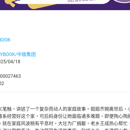
BOOK
AYBOOK/中版集团
5/04/18
00027463
02
义笔触，讲述了一个复杂而动人的家庭故事。姐姐齐婉离世后，
维系经营好这个家，可后妈身份让她面临诸多难题，即便掏心掏
。就在家庭风波稍有平息时，大壮为厂捐躯，老乡王成热心帮忙