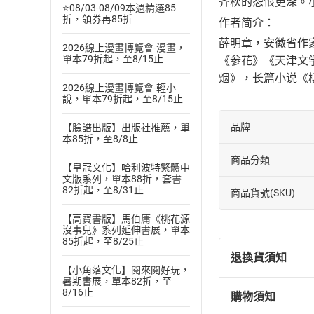
齐秋的怨恨更深。
⭐08/03-08/09本週精選85
折，領券再85折
作者简介：
薛明章，安徽省作
2026線上漫畫博覽會-漫畫，
單本79折起，至8/15止
《参花》《天津文学
烟》，长篇小说《
2026線上漫畫博覽會-輕小
說，單本79折起，至8/15止
品牌
【臉譜出版】出版社推薦，單
本85折，至8/8止
商品分類
【皇冠文化】哈利波特繁體中
文版系列，單本88折，套書
82折起，至8/31止
商品貨號(SKU)
【高寶書版】馬伯庸《桃花源
沒事兒》系列延伸書展，單本
85折起，至8/25止
退換貨須知
【小角落文化】閱來閱好玩，
暑期書展，單本82折，至
8/16止
購物須知
退換貨規定：