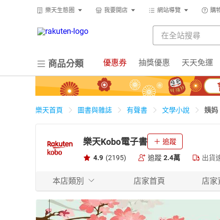
樂天生態圈
我要開店
網站導覽
購
優惠券
抽獎優惠
天天免運
商品分類
姨妈
樂天首頁
圖書與雜誌
有聲書
文學小說
樂天Kobo電子書
追蹤
4.9
(2195)
追蹤
2.4萬
出貨
本店類別
店家首頁
店家