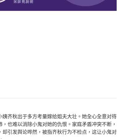
小姨齐秋出于多方考量嫁给姐夫大壮。她全心全意对待
肺，也难以消除小鬼对她的仇恨。家庭矛盾冲突不断，
，却引发舆论哗然，被指齐秋行为不检点，这让小鬼对