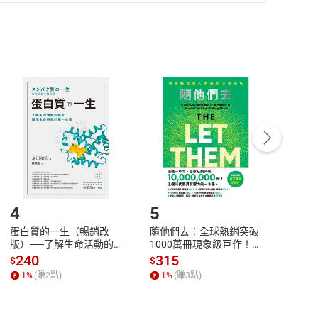
準則
第
2
條第
5
款之規定，「非以有形媒介提供之數位
，不適用消保法第
19
條第
1
項七日內無條件退貨之規
非以有形媒介提供之數位內容，消費者同意若訂購後
付款
方式
完成
訂單
中點選「瀏覽訂單明細」
>
「申請取消訂單
/
退
Payment
Complete
/退貨。
登入帳號，下載書籍後看書
4
5
6
蛋白質的一生（暢銷改
隨他們去：全球熱銷突破
理當
版）──了解生命活動的
1000萬冊現象級巨作！
快樂
秘密，讀懂生命科學的第
改變千萬人命運的心理技
理解
240
315
30
$
$
$
一本書【電子書】
巧【附放下執念明信片
慮、
1
%
(賺
2
點)
1
%
(賺
3
點)
1
%
圖】【電子書】
書】