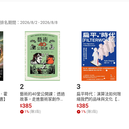
者保護法
第
19
條第
1
項後段
暨
通訊交易解除權合理例外情事適用
供即為完成之線上服務，經消費者事先同意始提供。」 之商品
排名期間：2026/8/2 - 2026/8/8
訂購本店鋪之商品即代表知悉本店鋪所銷售之商品為電子書，屬
取電子書，不得請求退貨退款。
品
放入
購物車
登入
帳號
欲取消訂單或辦理退貨時，請登入樂天市場，並於「我的訂單」
Shopping cart
Login
將依您的申請進行審核，待審核通過後將為您辦理退款事宜。
市場須以整筆訂單為單位進行取消/退貨，恕無法以單支商品取消
如何開始使用？
.選擇閱讀載具
Step2.
2
3
．霍
藝術的40堂公開課：透過
扁平時代：演算法如何限
書】
故事，走進藝術家創作現
縮我們的品味與文化【電
場，看藝術如何誕生、如
子書】
385
385
$
$
何形塑人類生活【電子
1
%
(賺
3
點)
1
%
(賺
3
點)
書】