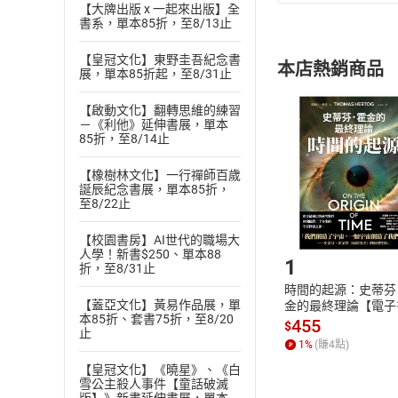
(
一
)
依
消費
【大牌出版 x 一起來出版】全
書系，單本85折，至8/13止
內容或一經提
購書須知
定。
【皇冠文化】東野圭吾紀念書
本店熱銷商品
(
展，單本85折起，至8/31止
二
)
消費者
且已下載
/
存
挑選
商
【啟動文化】翻轉思維的練習
退貨方式：您
－《利他》延伸書展，單本
Choose
85折，至8/14止
貨」，本店鋪
請注意，樂天
【橡樹林文化】一行禪師百歲
購書後，
誕辰紀念書展，單本85折，
至8/22止
Step1
【校園書房】AI世代的職場大
人學！新書$250、單本88
1
折，至8/31止
時間的起源：史蒂芬
【蓋亞文化】黃易作品展，單
金的最終理論【電子
本85折、套書75折，至8/20
455
$
止
1
%
(賺
4
點)
【皇冠文化】《曉星》、《白
雪公主殺人事件【童話破滅