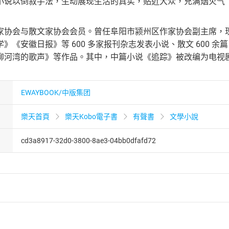
小说以倒叙手法，生动展现生活的真实，贴近大众，充满烟火气 
家协会与散文家协会会员。曾任阜阳市颍州区作家协会副主席，
》《安徽日报》等 600 多家报刊杂志发表小说、散文 600
柳河湾的歌声》等作品。其中，中篇小说《追踪》被改编为电视剧
EWAYBOOK/中版集团
樂天首頁
樂天Kobo電子書
有聲書
文學小說
cd3a8917-32d0-3800-8ae3-04bb0dfafd72