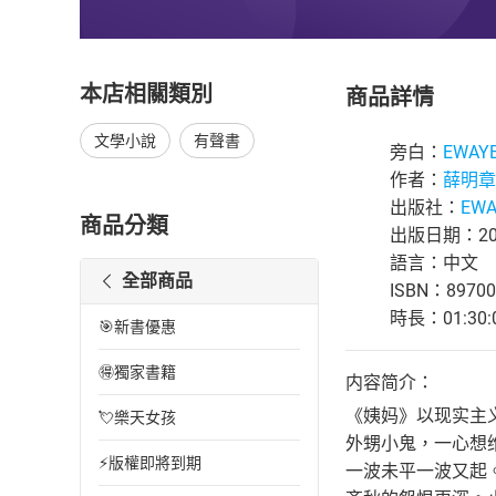
本店相關類別
商品詳情
文學小說
有聲書
旁白：
EWAY
作者：
薛明章
出版社：
EW
商品分類
出版日期：202
語言：中文
全部商品
ISBN：89700
時長：01:30:
🎯新書優惠
🉐獨家書籍
内容简介：
《姨妈》以现实主
💘樂天女孩
外甥小鬼，一心想
⚡版權即將到期
一波未平一波又起