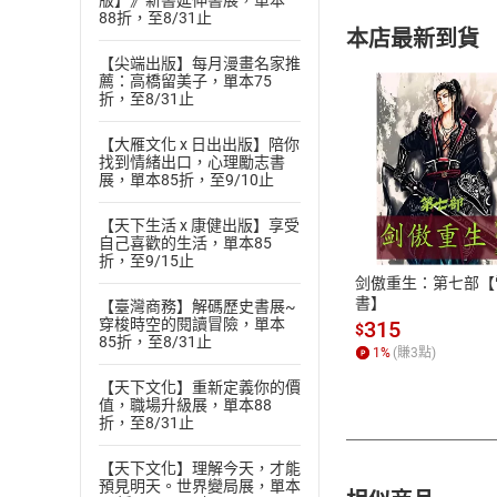
版】》新書延伸書展，單本
88折，至8/31止
本店最新到貨
【尖端出版】每月漫畫名家推
薦：高橋留美子，單本75
折，至8/31止
【大雁文化 x 日出出版】陪你
找到情緒出口，心理勵志書
展，單本85折，至9/10止
付款方
【天下生活 x 康健出版】享受
ATM轉帳、信用卡
自己喜歡的生活，單本85
折，至9/15止
剑傲重生：第七部【
書】
【臺灣商務】解碼歷史書展~
穿梭時空的閱讀冒險，單本
315
$
85折，至8/31止
1
%
(賺
3
點)
【天下文化】重新定義你的價
值，職場升級展，單本88
折，至8/31止
【天下文化】理解今天，才能
預見明天。世界變局展，單本