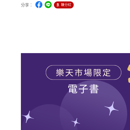
分享：
賺分紅