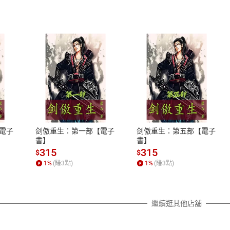
式
退換貨規範
、LINE PAY、AFTEE
本店是否提供消費者保護法七日猶
之權利，遽消費者保護法及通訊交
電子
剑傲重生：第一部【電子
剑傲重生：第五部【電子
除權合理例外情事適用準則，依商
書】
書】
質各有不同規定。詳細退換貨說明
315
315
$
$
照各商品說明。
1
%
(賺
3
點)
1
%
(賺
3
點)
詳細說明
繼續逛其他店舖