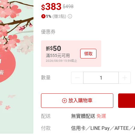
383
$
$
498
1%
(賺3點)
優惠券
50
$
折
領取
滿555元可用
2026/08/09 15:59
截止
數量
放入購物車
配送
無實體配送
免運
付款
信用卡／LINE Pay／AFTEE／