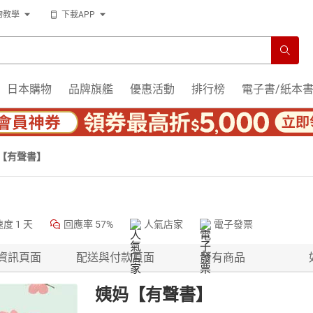
物教學
下載APP
日本購物
品牌旗艦
優惠活動
排行榜
電子書/紙本
【有聲書】
速度
1 天
回應率
57%
人氣店家
電子發票
資訊頁面
配送與付款頁面
所有商品
姨妈【有聲書】