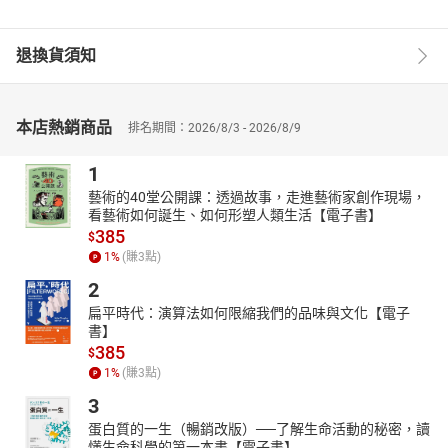
退換貨須知
本店熱銷商品
排名期間：2026/8/3 - 2026/8/9
1
藝術的40堂公開課：透過故事，走進藝術家創作現場，
看藝術如何誕生、如何形塑人類生活【電子書】
385
$
1
%
(賺
3
點)
2
扁平時代：演算法如何限縮我們的品味與文化【電子
書】
385
$
1
%
(賺
3
點)
3
蛋白質的一生（暢銷改版）──了解生命活動的秘密，讀
懂生命科學的第一本書【電子書】