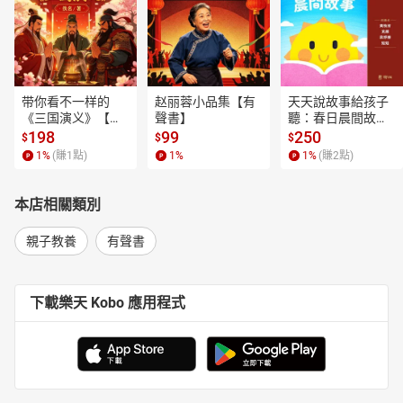
带你看不一样的
赵丽蓉小品集【有
天天說故事給孩子
《三国演义》【有
聲書】
聽：春日晨間故事
聲書】
【有聲書】
198
99
250
$
$
$
1
%
(賺
1
點)
1
%
1
%
(賺
2
點)
本店相關類別
親子教養
有聲書
下載樂天 Kobo 應用程式