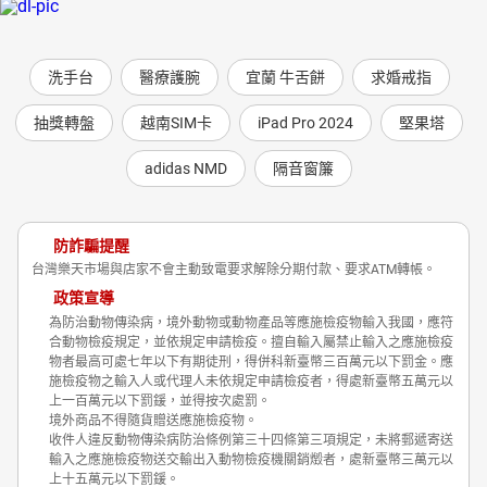
洗手台
醫療護腕
宜蘭 牛舌餅
求婚戒指
抽獎轉盤
越南SIM卡
iPad Pro 2024
堅果塔
adidas NMD
隔音窗簾
防詐騙提醒
台灣樂天市場與店家不會主動致電要求解除分期付款、要求ATM轉帳。
政策宣導
為防治動物傳染病，境外動物或動物產品等應施檢疫物輸入我國，應符
合動物檢疫規定，並依規定申請檢疫。擅自輸入屬禁止輸入之應施檢疫
物者最高可處七年以下有期徒刑，得併科新臺幣三百萬元以下罰金。應
施檢疫物之輸入人或代理人未依規定申請檢疫者，得處新臺幣五萬元以
上一百萬元以下罰鍰，並得按次處罰。
境外商品不得隨貨贈送應施檢疫物。
收件人違反動物傳染病防治條例第三十四條第三項規定，未將郵遞寄送
輸入之應施檢疫物送交輸出入動物檢疫機關銷燬者，處新臺幣三萬元以
上十五萬元以下罰鍰。