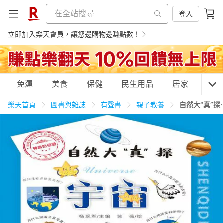
登入
立即加入樂天會員，讓您邊購物邊賺點數！
購物網分類
免運
美食
保健
民生用品
居家
3C
樂天首頁
圖書與雜誌
有聲書
親子教養
自然大“真”探
天天免運
美食蛋糕
養生保健
民生用品
居家生活
3C家電
運動休閒
親子玩具
女裝
男裝
化妝保養
情趣用品