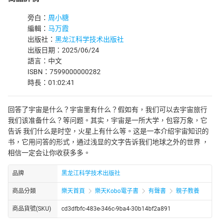
旁白：
周小糖
編輯：
马万霞
出版社：
黑龙江科学技术出版社
出版日期：2025/06/24
語言：中文
ISBN：7599000000282
時長：01:02:41
回答了宇宙是什么？宇宙里有什么？假如有，我们可以去宇宙旅行
我们该准备什么？等问题。其实，宇宙是一所大学，包容万象，它
告诉 我们什么是时空，火星上有什么等。这是一本介绍宇宙知识的
书，它用问答的形式，通过浅显的文字告诉我们地球之外的世界 ，
相信一定会让你收获多多。
品牌
黑龙江科学技术出版社
商品分類
樂天首頁
樂天Kobo電子書
有聲書
親子教養
商品貨號(SKU)
cd3dfbfc-483e-346c-9ba4-30b14bf2a891