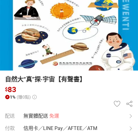
日本購物
電子/紙本書
HOT
自然大“真”探·宇宙【有聲書】
83
$
1%
(賺0點)
配送
無實體配送
免運
付款
信用卡／LINE Pay／AFTEE／ATM