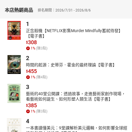
帶著愛與盼望邁向後疫情時代。
本店熱銷商品
排名期間：2026/7/31 - 2026/8/6
︱作者介紹︱
魏連嶽
1
英國愛丁堡大學神學院哲學博士。曾受邀到英國劍橋大學發表論
正念殺機【NETFLIX影集Murder Mindfully蓄弒待發】
文，收錄於歐洲教父學叢書Studia Patristica；另有一篇出版於歷史
【電子書】
308
悠久的早期基督教研究期刊Vigiliae Christianae。曾任台灣神學院專
$
1
%
(賺
3
點)
任老師、神學系系主任，現任衛理神學研究院專任副教授。著作
《死亡神學》獲二○一七年台灣基督教金書獎，另合著《神學的波瀾
2
與壯闊：教會論與聖靈論》。魏老師為人謙和、熱愛生命，樂於分
時間的起源：史蒂芬．霍金的最終理論【電子書】
享自己的人生故事，曾多次獲邀向企業主管、大專學生、獄中受刑
455
$
人等演講。
1
%
(賺
4
點)
3
藝術的40堂公開課：透過故事，走進藝術家創作現場，
看藝術如何誕生、如何形塑人類生活【電子書】
385
$
1
%
(賺
3
點)
4
一本書讀懂美元：9堂課解析美元邏輯，如何影響全球經