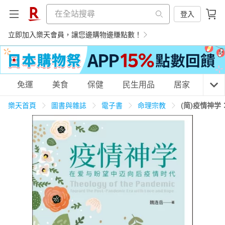
登入
立即加入樂天會員，讓您邊購物邊賺點數！
購物網分類
免運
美食
保健
民生用品
居家
3C
樂天首頁
圖書與雜誌
電子書
命理宗教
(简)疫情神
天天免運
美食蛋糕
養生保健
民生用品
居家生活
3C家電
運動休閒
親子玩具
女裝
男裝
化妝保養
情趣用品