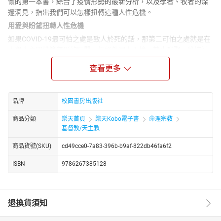
懷的第一本書，綜合了疫情形勢的最新分析，以及學者、牧者的深
邃洞見，指出我們可以怎樣扭轉這種人性危機。
用愛與盼望扭轉人性危機
如果COVID-19最可怕之處是致人於死的話，那第二可怕之處就是在
人與人之間構築無形的隔閡。拒絕外國人入境、禁止群聚、維持社
交距離等有形的隔閡影響還小；囤積防疫用品、歧視染疫病患、時
查看更多
刻提防別人等無形的隔閡，為人性當中神的形像、人與人的互信關
係，帶來空前的威脅。這次疫情不但是個公衛危機，更是個人性危
機。
品牌
校園書房出版社
《疫情神學：在愛與盼望中邁向後疫情時代》指出我們可以怎樣扭
轉這種人性危機。本書是華人教會對COVID-19疫情做神學反思與牧
商品分類
樂天首頁
樂天Kobo電子書
命理宗教
養關懷的第一本書，綜合了疫情形勢的最新分析，以及學者、牧者
基督教/天主教
的深邃洞見。本書特色如下：
商品貨號(SKU)
cd49cce0-7a83-396b-b9af-822db46fa6f2
◆分析全球疫情形勢。仔細整合疫情爆發以來，有關疫情的數據和
新聞報導，加以釐清，讓讀者正確把握疫情實況。 ◆疫情神學通
ISBN
9786267385128
識。把聖經有關末世的難解經文，以及有關苦難的神學難題，轉化
為親切的信仰通識，幫助讀者用信仰的眼光看疫情。 ◆牧養與佈道
功能。具體說明基督徒在疫情期間可以怎樣關懷和見證，也適合贈
退換貨須知
予慕道友，幫助他們認識福音。
疫情之痛是短暫的，愛與盼望卻是恆久的。願我們在疫情中堅忍，