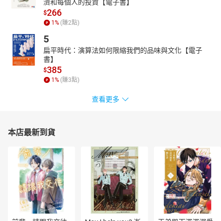
濟和每個人的投資【電子書】
266
$
1
%
(賺
2
點)
5
扁平時代：演算法如何限縮我們的品味與文化【電子
書】
385
$
1
%
(賺
3
點)
查看更多
本店最新到貨