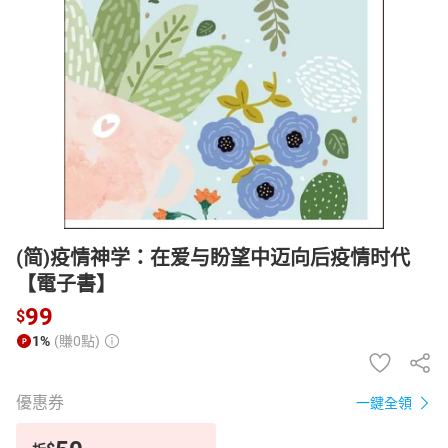
日本購物
電子/紙本書
HOT
(简)疫情神学：在爱与盼望中迈向后疫情时代
【電子書】
99
$
1%
(賺0點)
優惠券
一鍵全領