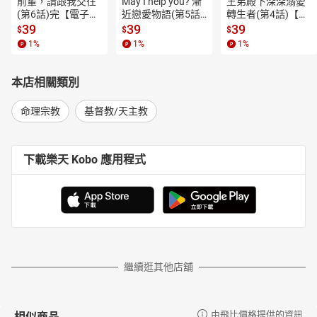
前輩，請跟我交往
May I help you? 漸
王弟殿下深深溺愛
(第6話)完【電子
近戀愛物語(第5話)
轉生者(第4話)【電
書】
【電子書】
子書】
39
39
39
$
$
$
1
%
1
%
1
%
本店相關類別
命理宗教
基督教/天主教
下載樂天 Kobo 應用程式
繼續逛其他店舖
相似商品
由飛比價格提供的資訊