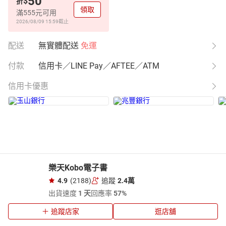
50
$
折
領取
滿555元可用
2026/08/09 15:59
截止
配送
無實體配送
免運
付款
信用卡／LINE Pay／AFTEE／ATM
信用卡優惠
樂天Kobo電子書
4.9
(2188)
追蹤
2.4萬
出貨速度
1 天
回應率
57%
追蹤店家
逛店舖