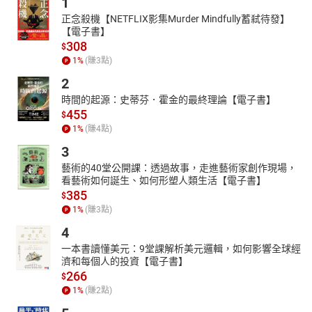
1
正念殺機【NETFLIX影集Murder Mindfully蓄弒待發】
【電子書】
308
$
1
%
(賺
3
點)
2
時間的起源：史蒂芬．霍金的最終理論【電子書】
455
$
1
%
(賺
4
點)
3
藝術的40堂公開課：透過故事，走進藝術家創作現場，
看藝術如何誕生、如何形塑人類生活【電子書】
385
$
1
%
(賺
3
點)
4
一本書讀懂美元：9堂課解析美元邏輯，如何影響全球經
濟和每個人的投資【電子書】
266
$
1
%
(賺
2
點)