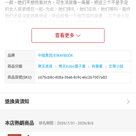
一起。她们不想伤害对方，可生活就像一条藤，把这三个不是手足
的女人紧紧缠在一起--为此，她们挣扎，她们反抗，她们嗥叫，最终
她们还是没能逃离命运。命运就像一个施咒语的巫婆……三个女人在
阵痛中颤栗，在迷茫中寻觅，在寻觅中得到或失去。
Author Biograph：
查看更多
薛喜君（1963年－），女，汉族，辽宁省辽阳县人，中国作家协会
会员，鲁迅文学院第21届高研班学员。
自上世纪80年代中期开始文学创作，1989年开始发表作品，2014年
品牌
中版集团/EWAYBOOK
正式加入中国作家协会。其文学创作以长篇小说和报告文学见长，
代表作品包括《二月雪》《白月光》《黑白村庄》《拳心》等，作
商品分類
樂天首頁
樂天Kobo電子書
有聲書
文學小說
品多次获得《朔方》文学奖、黑龙江省文艺小说奖等荣誉。
商品貨號(SKU)
cd76cb8c-408a-36e6-8c9c-e6c2b7007a82
退換貨須知
本店熱銷商品
排名期間：2026/7/31 - 2026/8/6