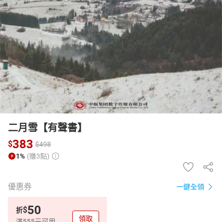
日本購物
電子/紙本書
HOT
二月雪【有聲書】
383
$
$
498
1%
(賺3點)
優惠券
一鍵全領
50
$
折
領取
滿555元可用