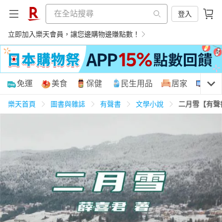
登入
立即加入樂天會員，讓您邊購物邊賺點數！
購物網分類
免運
美食
保健
民生用品
居家
3C
樂天首頁
圖書與雜誌
有聲書
文學小說
二月雪【有聲
天天免運
美食蛋糕
養生保健
民生用品
居家生活
3C家電
運動休閒
親子玩具
女裝
男裝
化妝保養
情趣用品