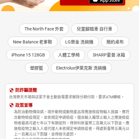
The North Face 外套
兒童腳踏車 自行車
New Balance 老爹鞋
LG樂金 洗碗機
簡約桌布
iPhone 15 128GB
人體工學椅
SHARP夏普 冰箱
塑膠籃
Electrolux伊萊克斯 洗碗機
防詐騙提醒
台灣樂天市場與店家不會主動致電要求解除分期付款、要求ATM轉帳。
政策宣導
為防治動物傳染病，境外動物或動物產品等應施檢疫物輸入我國，應符
合動物檢疫規定，並依規定申請檢疫。擅自輸入屬禁止輸入之應施檢疫
物者最高可處七年以下有期徒刑，得併科新臺幣三百萬元以下罰金。應
施檢疫物之輸入人或代理人未依規定申請檢疫者，得處新臺幣五萬元以
上一百萬元以下罰鍰，並得按次處罰。