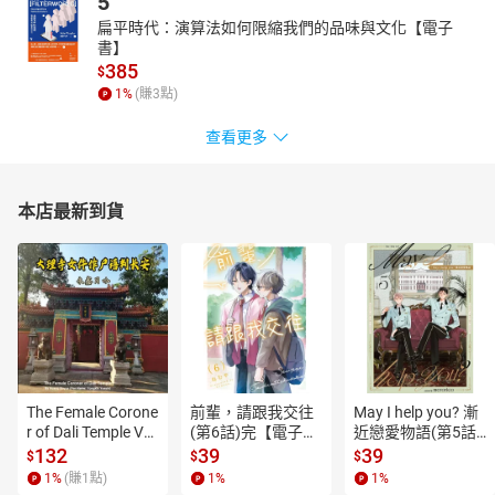
5
扁平時代：演算法如何限縮我們的品味與文化【電子
書】
385
$
1
%
(賺
3
點)
查看更多
本店最新到貨
The Female Corone
前輩，請跟我交往
May I help you? 漸
r of Dali Temple Vo
(第6話)完【電子
近戀愛物語(第5話)
l.6【有聲書】
書】
【電子書】
132
39
39
$
$
$
1
%
(賺
1
點)
1
%
1
%