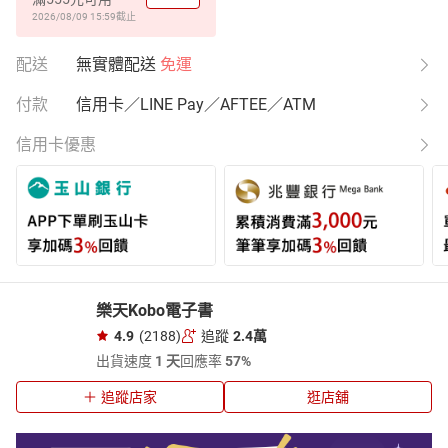
2026/08/09 15:59
截止
配送
無實體配送
免運
付款
信用卡／LINE Pay／AFTEE／ATM
信用卡優惠
樂天Kobo電子書
4.9
(2188)
追蹤
2.4萬
出貨速度
1 天
回應率
57%
追蹤店家
逛店舖