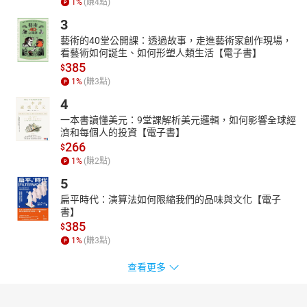
1
%
(賺
4
點)
3
藝術的40堂公開課：透過故事，走進藝術家創作現場，
看藝術如何誕生、如何形塑人類生活【電子書】
385
$
1
%
(賺
3
點)
4
一本書讀懂美元：9堂課解析美元邏輯，如何影響全球經
濟和每個人的投資【電子書】
266
$
1
%
(賺
2
點)
5
扁平時代：演算法如何限縮我們的品味與文化【電子
書】
385
$
1
%
(賺
3
點)
查看更多