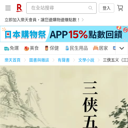
登入
立即加入樂天會員，讓您邊購物邊賺點數！
購物網分類
免運
美食
保健
民生用品
居家
3C
樂天首頁
圖書與雜誌
有聲書
文學小說
三侠五义（三
天天免運
美食蛋糕
養生保健
民生用品
居家生活
3C家電
運動休閒
親子玩具
女裝
男裝
化妝保養
情趣用品