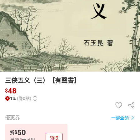
日本購物
電子/紙本書
HOT
三侠五义（三）【有聲書】
48
$
1%
(賺0點)
優惠券
一鍵全領
50
$
折
領取
滿555元可用