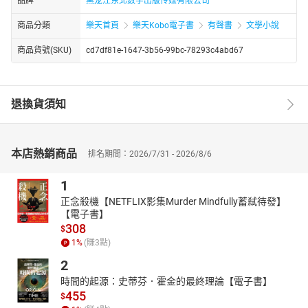
品牌
黑龙江东北数字出版传媒有限公司
商品分類
樂天首頁
樂天Kobo電子書
有聲書
文學小說
商品貨號(SKU)
cd7df81e-1647-3b56-99bc-78293c4abd67
退換貨須知
本店熱銷商品
排名期間：2026/7/31 - 2026/8/6
1
正念殺機【NETFLIX影集Murder Mindfully蓄弒待發】
【電子書】
308
$
1
%
(賺
3
點)
2
時間的起源：史蒂芬．霍金的最終理論【電子書】
455
$