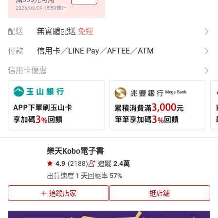
2026/08/09 15:59
截止
配送
無實體配送
免運
付款
信用卡／LINE Pay／AFTEE／ATM
信用卡優惠
樂天Kobo電子書
4.9
(2188)
追蹤
2.4萬
出貨速度
1 天
回應率
57%
追蹤店家
逛店舖