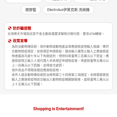
塑膠籃
Electrolux伊萊克斯 洗碗機
防詐騙提醒
台灣樂天市場與店家不會主動致電要求解除分期付款、要求ATM轉帳。
政策宣導
為防治動物傳染病，境外動物或動物產品等應施檢疫物輸入我國，應符
合動物檢疫規定，並依規定申請檢疫。擅自輸入屬禁止輸入之應施檢疫
物者最高可處七年以下有期徒刑，得併科新臺幣三百萬元以下罰金。應
施檢疫物之輸入人或代理人未依規定申請檢疫者，得處新臺幣五萬元以
上一百萬元以下罰鍰，並得按次處罰。
境外商品不得隨貨贈送應施檢疫物。
收件人違反動物傳染病防治條例第三十四條第三項規定，未將郵遞寄送
輸入之應施檢疫物送交輸出入動物檢疫機關銷燬者，處新臺幣三萬元以
上十五萬元以下罰鍰。
Shopping is Entertainment!