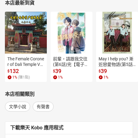
本店最新到貨
The Female Corone
前輩，請跟我交往
May I help you? 漸
r of Dali Temple Vo
(第6話)完【電子
近戀愛物語(第5話)
l.6【有聲書】
書】
【電子書】
132
39
39
$
$
$
1
%
(賺
1
點)
1
%
1
%
本店相關類別
文學小說
有聲書
下載樂天 Kobo 應用程式