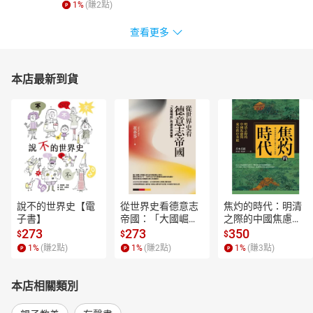
1
%
(賺
2
點)
查看更多
本店最新到貨
說不的世界史【電
從世界史看德意志
焦灼的時代：明清
子書】
帝國：「大國崛
之際的中國焦慮與
起」的迷思與真實
東亞秩序重組【電
273
273
350
$
$
$
【電子書】
子書】
1
%
(賺
2
點)
1
%
(賺
2
點)
1
%
(賺
3
點)
本店相關類別