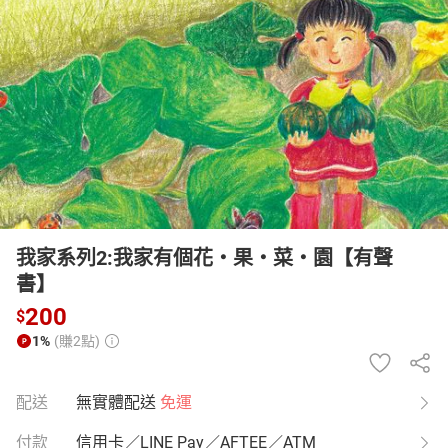
日本購物
電子/紙本書
HOT
我家系列2:我家有個花‧果‧菜‧園【有聲
書】
200
$
1%
(賺2點)
配送
無實體配送
免運
付款
信用卡／LINE Pay／AFTEE／ATM