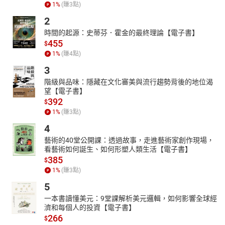
1
%
(賺
3
點)
2
時間的起源：史蒂芬．霍金的最終理論【電子書】
455
$
1
%
(賺
4
點)
3
階級與品味：隱藏在文化審美與流行趨勢背後的地位渴
望【電子書】
392
$
1
%
(賺
3
點)
4
藝術的40堂公開課：透過故事，走進藝術家創作現場，
看藝術如何誕生、如何形塑人類生活【電子書】
385
$
1
%
(賺
3
點)
5
一本書讀懂美元：9堂課解析美元邏輯，如何影響全球經
濟和每個人的投資【電子書】
266
$