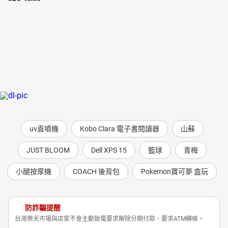
uv直噴機
Kobo Clara 電子書閱讀器
山蘇
JUST BLOOM
Dell XPS 15
籃球
青梅
小腿按摩機
COACH 後背包
Pokemon寶可夢 盒玩
防詐騙提醒
台灣樂天市場與店家不會主動致電要求解除分期付款、要求ATM轉帳。