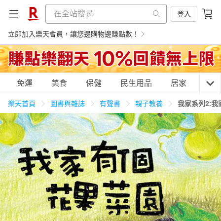
登入
立即加入樂天會員，讓您邊購物邊賺點數！
購物網分類
免運
美食
保健
民生用品
居家
3C
樂天首頁
圖書與雜誌
有聲書
親子教養
我家系列2:
天天免運
美食蛋糕
養生保健
民生用品
居家生活
3C家電
運動休閒
親子玩具
女裝
男裝
化妝保養
情趣用品