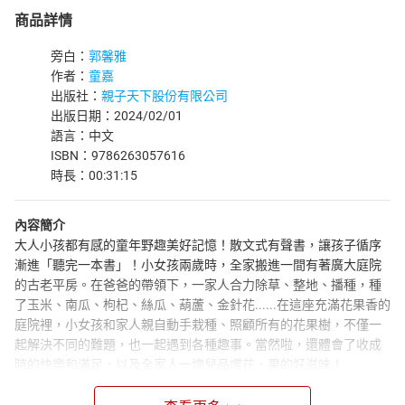
商品詳情
旁白：
郭馨雅
作者：
童嘉
出版社：
親子天下股份有限公司
出版日期：2024/02/01
語言：中文
ISBN：9786263057616
時長：00:31:15
內容簡介
大人小孩都有感的童年野趣美好記憶！散文式有聲書，讓孩子循序
漸進「聽完一本書」！小女孩兩歲時，全家搬進一間有著廣大庭院
的古老平房。在爸爸的帶領下，一家人合力除草、整地、播種，種
了玉米、南瓜、枸杞、絲瓜、葫蘆、金針花......在這座充滿花果香的
庭院裡，小女孩和家人親自動手栽種、照顧所有的花果樹，不僅一
起解決不同的難題，也一起遇到各種趣事。當然啦，還體會了收成
時的快樂和滿足，以及全家人一塊兒品嚐花、果的好滋味！
作者介紹