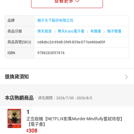
查看更多
童嘉
本名童嘉瑩，臺北人，按部就班的唸完懷恩幼稚園、銘傳國小、和
平國中、中山女高、臺大社會系後，按部就班的工作、結婚、生小
品牌
親子天下股份有限公司
孩，其後為陪伴小孩成長成為全職家庭主婦至今。
2000年因偶然的機會開始繪本創作，至今已出版35本繪本、圖文作
商品分類
樂天首頁
樂天Kobo電子書
有聲書
親子教養
品與橋樑書等，每天過著忙碌的生活，並且利用所有的時間空檔從
商品貨號(SKU)
cd8dbc2d-69d8-3fd9-835e-071bd46be00f
事創作。
近年更身兼閱讀推廣者與繪本創作講師，奔波於城鄉各地，為小孩
ISBN
9786263057616
大人說故事，並分享創作經驗。
退換貨須知
本店熱銷商品
排名期間：2026/7/30 - 2026/8/5
1
正念殺機【NETFLIX影集Murder Mindfully蓄弒待發】
【電子書】
308
$