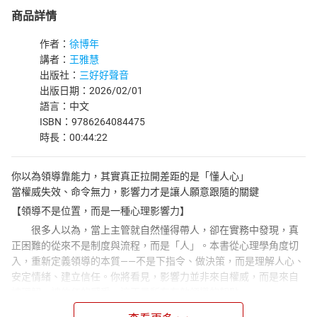
商品詳情
作者：
徐博年
講者：
王雅慧
出版社：
三好好聲音
出版日期：2026/02/01
語言：中文
ISBN：9786264084475
時長：00:44:22
你以為領導靠能力，其實真正拉開差距的是「懂人心」
當權威失效、命令無力，影響力才是讓人願意跟隨的關鍵
【領導不是位置，而是一種心理影響力】
很多人以為，當上主管就自然懂得帶人，卻在實務中發現，真
正困難的從來不是制度與流程，而是「人」。本書從心理學角度切
入，重新定義領導的本質——不是下指令、做決策，而是理解人心、
安定情緒、建立信任。你將看見，影響力並非來自權威，而是來自
被理解、被信任的感受，這正是所有有效領導的起點。
【你以為在溝通，其實對方在防衛】