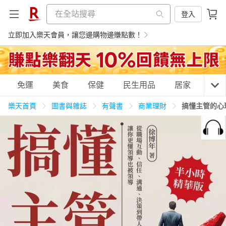
登入
立即加入樂天會員，讓您邊購物邊賺點數！
購物網分類
免運
美食
保健
民生用品
居家
3C
樂天首頁
圖書與雜誌
有聲書
商業理財
搞懂主管的心
天天免運
美食蛋糕
養生保健
民生用品
居家生活
3C家電
運動休閒
親子玩具
女裝
男裝
化妝保養
情趣用品