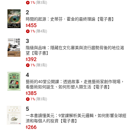
1
%
(賺
3
點)
己，才能穩定團隊。本書最後回到一個核心問題：你如何面對挫
2
折、批評與不被理解？透過心理韌性與自我領導的視角，帶你把領
導從外在技巧，轉化為內在修練。當你不再追求完美，而是持續成
時間的起源：史蒂芬．霍金的最終理論【電子書】
長，你自然會成為那個讓人願意跟隨的人。
455
$
1
%
(賺
4
點)
〔本書特色〕
本書從心理學角度切入，揭開領導與人際互動背後的運作邏輯。領
3
導不是權威與命令，而是理解情緒、建立信任、影響人心的能力。
階級與品味：隱藏在文化審美與流行趨勢背後的地位渴
透過對溝通、防衛、焦慮、衝突與決策偏誤的解析，帶你看見主管
望【電子書】
與團隊行為背後的心理動力。當你能讀懂人、安定情緒、在壓力中
392
$
保持清醒，就能在關係修復與自我領導中，培養真正讓人願意跟隨
1
%
(賺
3
點)
的影響力。
4
藝術的40堂公開課：透過故事，走進藝術家創作現場，
看藝術如何誕生、如何形塑人類生活【電子書】
385
$
1
%
(賺
3
點)
5
一本書讀懂美元：9堂課解析美元邏輯，如何影響全球經
濟和每個人的投資【電子書】
266
$