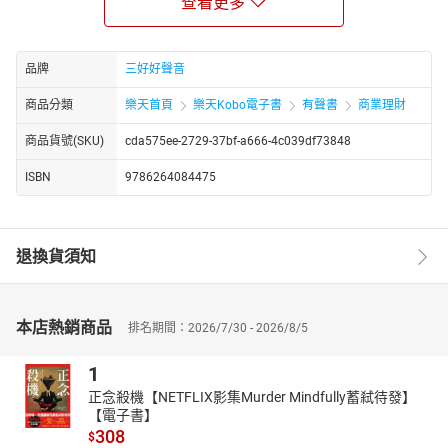
查看更多
為什麼話講得再清楚，對方還是聽不進去？因為人在情緒未被
接住前，理性根本無法運作。本書深入拆解職場中最常見的溝通迷
思，從說話方式、傾聽姿態到非語言訊號，帶你理解：真正讓人願
品牌
三好好聲音
意聽的，不是技巧多高明，而是態度是否讓人感到安全。當你學會
商品分類
樂天首頁
樂天Kobo電子書
有聲書
商業理財
降低對抗、創造心理空間，溝通才會開始產生影響。
【主管也會怕，只是不能說】
商品貨號(SKU)
cda575ee-2729-37bf-a666-4c039df73848
書中揭露許多被忽略的現實：主管並非全然強勢，他們同樣承
ISBN
9786264084475
受壓力、焦慮與被期待的孤獨。權力背後，往往藏著對錯誤、風險
與失控的恐懼。理解這些心理機制，不是為了討好上司，而是幫助
你看清行為背後的動機，讓互動不再只是對立與猜測，而是更成熟
的理解與回應。
退換貨須知
【信任不是感覺，是每天累積的選擇】
團隊能否運作，關鍵不在能力，而在信任。本書從心理安全
感、回饋方式到衝突處理，說明信任如何被建立，也如何在無意間
本店熱銷商品
排名期間：2026/7/30 - 2026/8/5
被破壞。衝突並非壞事，真正危險的是壓抑與假和諧。當領導者願
意承認錯誤、給出清楚界線，信任才能從情緒層次，轉化為穩定而
1
可持續的文化。
正念殺機【NETFLIX影集Murder Mindfully蓄弒待發】
【電子書】
【真正成熟的領導，從帶好自己開始】
308
$
在逆境、壓力與不確定之中，領導者最重要的任務，是穩定自