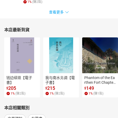
1
%
(賺
2
點)
查看更多
本店最新到貨
钱边续琐【電子
我与南水北调【電
Phantom of the Ea
書】
子書】
rthen Fort Chapter
 4【有聲書】
205
215
149
$
$
$
1
%
(賺
2
點)
1
%
(賺
2
點)
1
%
(賺
1
點)
本店相關類別