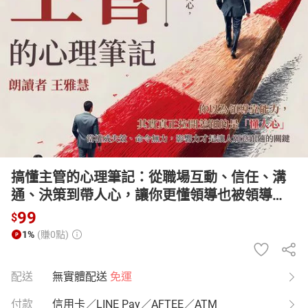
日本購物
電子/紙本書
HOT
搞懂主管的心理筆記：從職場互動、信任、溝
通、決策到帶人心，讓你更懂領導也被領導
【有聲書】
99
$
1%
(賺0點)
配送
無實體配送
免運
付款
信用卡／LINE Pay／AFTEE／ATM