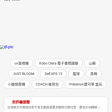
uv直噴機
Kobo Clara 電子書閱讀器
山蘇
JUST BLOOM
Dell XPS 15
籃球
青梅
小腿按摩機
COACH 後背包
Pokemon寶可夢 盒玩
防詐騙提醒
台灣樂天市場與店家不會主動致電要求解除分期付款、要求ATM轉帳。