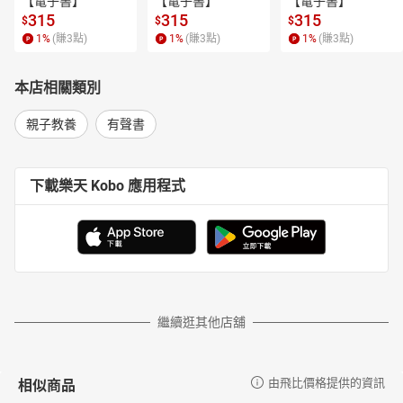
【電子書】
【電子書】
【電子書】
奧丁為什麼是獨眼
315
315
315
$
$
$
巴爾德之死
1
%
(賺
3
點)
1
%
(賺
3
點)
1
%
(賺
3
點)
洛基的詭計
英語「一周」中的幾個由來
本店相關類別
玻璃瓶裡的妖精
魔菜
親子教養
有聲書
撒謊的人
聰明的牧童
三個幸運兒
下載樂天 Kobo 應用程式
國際性的父親節
驕傲的爆竹
翹鬍子國王
六個奇人的故事
護士節的由來
勇敢的小裁縫
夜鶯
繼續逛其他店舖
漁翁傳奇
多情女子的麵包
天鵝湖1——湖邊偶遇
相似商品
由飛比價格提供的資訊
天鵝湖2——愛的誓言