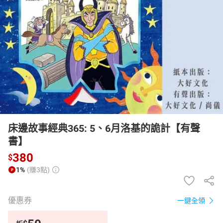
日本購物
電子/紙本書
HOT
床邊故事經典365: 5、6月洛基的詭計【有聲
書】
380
$
1%
(賺3點)
優惠券
一鍵全領