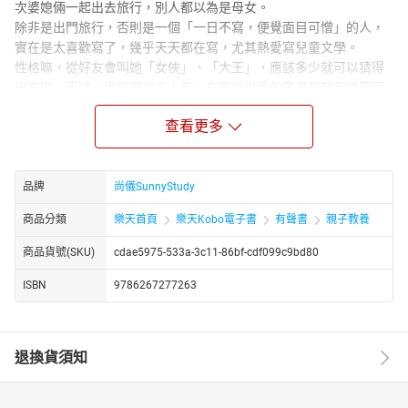
次婆媳倆一起出去旅行，別人都以為是母女。
除非是出門旅行，否則是一個「一日不寫，便覺面目可憎」的人，
實在是太喜歡寫了，幾乎天天都在寫，尤其熱愛寫兒童文學。
性格嘛，從好友會叫她「女俠」、「大王」，應該多少就可以猜得
出來啦。不過，專職寫作三十年，在臺灣出版的童書早就超過四百
多冊，在大陸兩百多
查看更多
冊，在香港和馬來西亞也都有幾十冊，確實可以稱得上是「童書大
王」了。
喜歡小朋友，經常應邀至華文地區與中小學生交流閱讀與寫作，深
覺不管是哪裡的孩子都是一樣的可愛。看到小朋友總會聯想起東東
品牌
尚儀SunnyStudy
丁丁小時候的模樣，所以感覺上東東丁丁好像一直沒有長大。
商品分類
樂天首頁
樂天Kobo電子書
有聲書
親子教養
不時也會與家長和老師交流，內容則多半是媽媽經與作文教學。
【朗讀者簡介】
商品貨號(SKU)
cdae5975-533a-3c11-86bf-cdf099c9bd80
尚儀有聲製播中心是專業的有聲出版品製作與發行單位，由獲得八
ISBN
9786267277263
座金鐘獎的配音大師袁光麟先生擔任聲音總監。鄧瑋德，專業配音
員，曾為電影、戲劇、動畫、遊戲、有聲書等作品配音，並持續精
進聲音表演相關能力。代表作品有《阿卡的冒險：光子祕密》小男
退換貨須知
孩阿卡、《勇者動畫系列》水妖、《九藏喵窩》九藏、《小皮大世
界》小布等等。現為尚儀有聲製播中心特約配音員。
【書籍簡介】