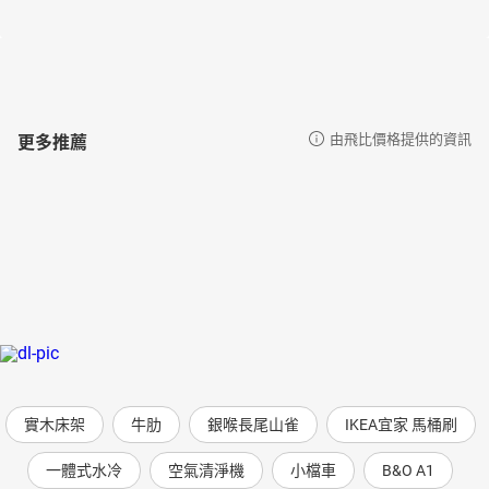
天鵝湖3——白天鵝與黑天鵝
屈原與端午節
花木蘭
六尺巷的故事
白蛇傳
土地公的故事
更多推薦
由飛比價格提供的資訊
烏鴉和翠鳥
「人造」神樹
河伯娶親1——可怕的習俗
河伯娶親2——「好客」的河伯
感天動地竇娥冤1——天降橫禍
感天動地竇娥冤2——蒙冤昭雪
枉死的媳婦
喜歡惡作劇的妖怪
妖怪看箭
公審石頭
菠菜燒豆腐的故事
枕中記
實木床架
牛肋
銀喉長尾山雀
IKEA宜家 馬桶刷
找觀音算賬
秀才出海
一體式水冷
空氣清淨機
小檔車
B&O A1
君子國