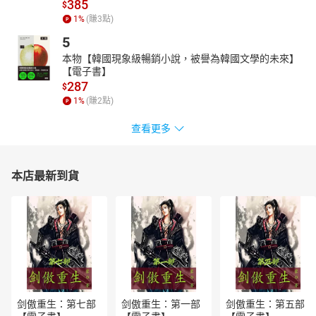
385
$
【目錄】
1
%
(賺
3
點)
版權宣告與書籍介紹
5
作者與朗讀者介紹
本物【韓國現象級暢銷小說，被譽為韓國文學的未來】
作者序
【電子書】
目錄
287
$
豌豆公主
1
%
(賺
2
點)
小意達的花
「一撮髮」里蓋1——特殊的本事
查看更多
「一撮髮」里蓋2——特殊的「魔法」
睡美人
少女與獅子
本店最新到貨
阿里巴巴與四十大盜1——芝麻開門
阿里巴巴與四十大盜2——聰明的女僕
母親節的由來
母親的煩惱
所羅門王的智慧
一個母親的故事
柏修斯的故事1——灰娘
柏修斯的故事2——魅杜莎
剑傲重生：第七部
剑傲重生：第一部
剑傲重生：第五部
柏修斯的故事3——返鄉