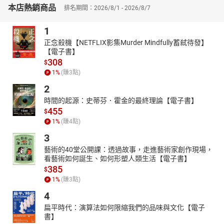
本店熱銷商品
排名期間：2026/8/1 - 2026/8/7
最受師長與孩子喜愛的童書大師管家琪經典力作~《床邊故事經典
365：5、6月洛基的詭計》
1
為愛朗讀，每天十分鐘，享受親子愉快的共讀時光！
正念殺機【NETFLIX影集Murder Mindfully蓄弒待發】
本書《床邊故事經典365：5、6月洛基的詭計》一共六十一篇，取
【電子書】
材廣泛，包括〈豌豆公主〉、〈阿里巴巴〉、〈所羅門王的智
308
$
慧〉、〈一個母親的故事〉、〈魔菜〉、〈玻璃瓶裡的妖精〉、
1
%
(賺
3
點)
〈翹鬍子國王〉、〈漁翁傳奇〉、〈夜鶯〉、〈天鵝湖〉、〈花木
2
蘭〉、〈河伯娶親〉、〈枕中記〉、〈感天動地竇娥冤〉等等，還
有七篇《鏡花緣》的故事，都是精彩絕倫、膾炙人口的經典故事，
時間的起源：史蒂芬．霍金的最終理論【電子書】
455
孩子們一定都會喜歡！
$
1
%
(賺
4
點)
本書是最受家長老師及小朋友喜愛的童書大王管家琪年度大作《床
邊故事經典365》的第三本《五、六月洛基的詭計》，包含世界文學
3
經典、中外歷史典故、各國最知名的童話故事、上古神話與民間故
藝術的40堂公開課：透過故事，走進藝術家創作現場，
事，每天只要5到10分鐘，就能讓孩子365天，天天與經典為伍，是
看藝術如何誕生、如何形塑人類生活【電子書】
385
一套最好看也最好聽的床邊故事大集合。
$
1
%
(賺
3
點)
每篇床邊故事平均九百多字，文字淺白、生動、流暢，家長與孩子
每天一篇，十分鐘共享愉快的親子時光，帶領孩子親近文學，是送
4
給孩子最美好的禮物，孩子將終生受用不盡。
扁平時代：演算法如何限縮我們的品味與文化【電子
書】
有聲出版：大好文化與尚儀數位學習聯合出版