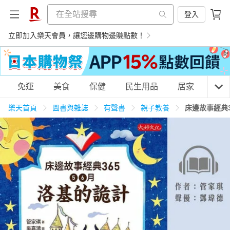
登入
立即加入樂天會員，讓您邊購物邊賺點數！
購物網分類
免運
美食
保健
民生用品
居家
3C
樂天首頁
圖書與雜誌
有聲書
親子教養
床邊故事經典3
天天免運
美食蛋糕
養生保健
民生用品
居家生活
3C家電
運動休閒
親子玩具
女裝
男裝
化妝保養
情趣用品