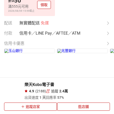
50
$
折
領取
滿555元可用
2026/08/09 15:59
截止
配送
無實體配送
免運
付款
信用卡／LINE Pay／AFTEE／ATM
信用卡優惠
樂天Kobo電子書
4.9
(2188)
追蹤
2.4萬
出貨速度
1 天
回應率
57%
追蹤店家
逛店舖