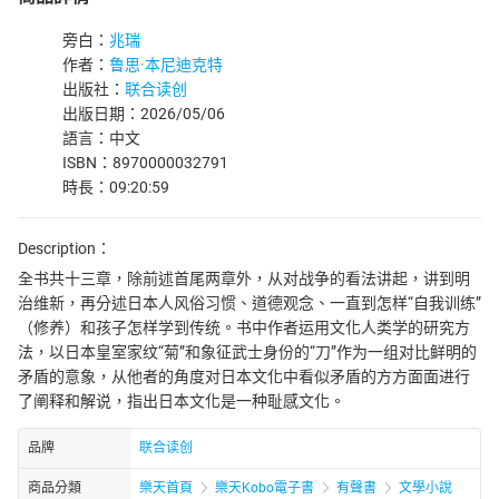
旁白：
兆瑞
作者：
鲁思·本尼迪克特
出版社：
联合读创
出版日期：2026/05/06
語言：中文
ISBN：8970000032791
時長：09:20:59
Description：
全书共十三章，除前述首尾两章外，从对战争的看法讲起，讲到明
治维新，再分述日本人风俗习惯、道德观念、一直到怎样“自我训练”
（修养）和孩子怎样学到传统。书中作者运用文化人类学的研究方
法，以日本皇室家纹“菊”和象征武士身份的“刀”作为一组对比鲜明的
矛盾的意象，从他者的角度对日本文化中看似矛盾的方方面面进行
了阐释和解说，指出日本文化是一种耻感文化。
品牌
联合读创
商品分類
樂天首頁
樂天Kobo電子書
有聲書
文學小說