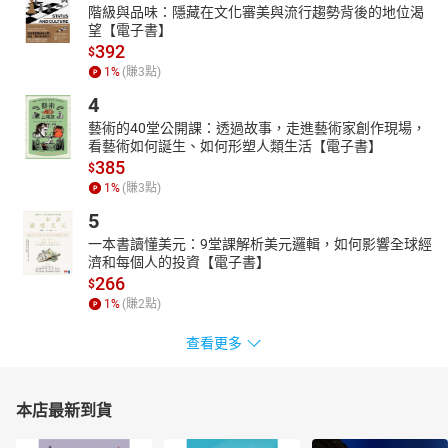
階級與品味：隱藏在文化審美與流行趨勢背後的地位渴
望【電子書】
392
$
1
%
(賺
3
點)
4
藝術的40堂公開課：透過故事，走進藝術家創作現場，
看藝術如何誕生、如何形塑人類生活【電子書】
385
$
1
%
(賺
3
點)
5
一本書讀懂美元：9堂課解析美元邏輯，如何影響全球經
濟和每個人的投資【電子書】
266
$
1
%
(賺
2
點)
查看更多
本店最新到貨