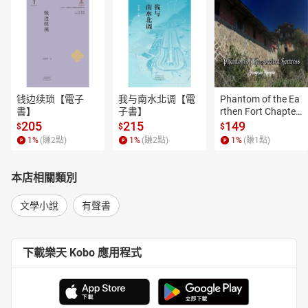
钱边续琐【電子
我与南水北调【電
Phantom of the Ea
書】
子書】
rthen Fort Chapter
 4【有聲書】
205
215
149
$
$
$
1
%
(賺
2
點)
1
%
(賺
2
點)
1
%
(賺
1
點)
本店相關類別
文學小說
有聲書
下載樂天 Kobo 應用程式