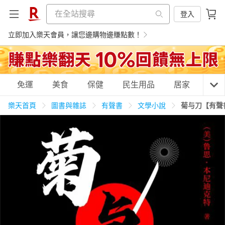
登入
立即加入樂天會員，讓您邊購物邊賺點數！
購物網分類
免運
美食
保健
民生用品
居家
3C
樂天首頁
圖書與雜誌
有聲書
文學小說
菊与刀【有聲
天天免運
美食蛋糕
養生保健
民生用品
居家生活
3C家電
運動休閒
親子玩具
女裝
男裝
化妝保養
情趣用品