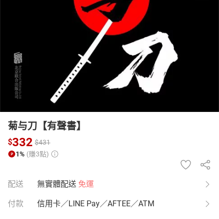
日本購物
電子/紙本書
HOT
菊与刀【有聲書】
332
$
$
431
1%
(賺3點)
配送
無實體配送
免運
付款
信用卡／LINE Pay／AFTEE／ATM