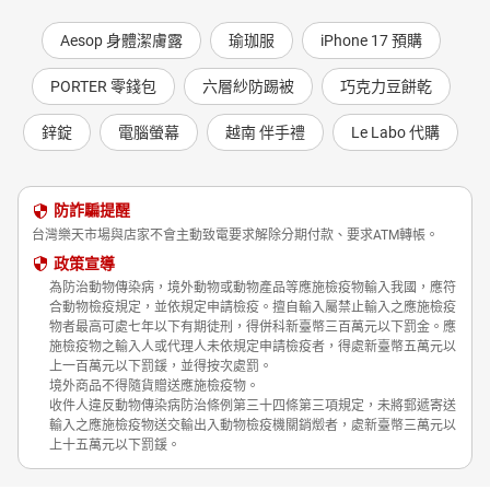
Aesop 身體潔膚露
瑜珈服
iPhone 17 預購
PORTER 零錢包
六層紗防踢被
巧克力豆餅乾
鋅錠
電腦螢幕
越南 伴手禮
Le Labo 代購
防詐騙提醒
台灣樂天市場與店家不會主動致電要求解除分期付款、要求ATM轉帳。
政策宣導
為防治動物傳染病，境外動物或動物產品等應施檢疫物輸入我國，應符
合動物檢疫規定，並依規定申請檢疫。擅自輸入屬禁止輸入之應施檢疫
物者最高可處七年以下有期徒刑，得併科新臺幣三百萬元以下罰金。應
施檢疫物之輸入人或代理人未依規定申請檢疫者，得處新臺幣五萬元以
上一百萬元以下罰鍰，並得按次處罰。
境外商品不得隨貨贈送應施檢疫物。
收件人違反動物傳染病防治條例第三十四條第三項規定，未將郵遞寄送
輸入之應施檢疫物送交輸出入動物檢疫機關銷燬者，處新臺幣三萬元以
上十五萬元以下罰鍰。