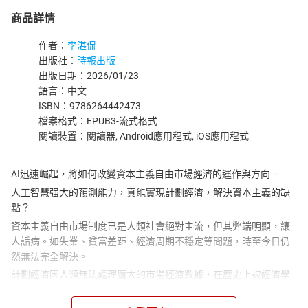
商品詳情
作者：
李湛侃
出版社：
時報出版
出版日期：2026/01/23
語言：中文
ISBN：9786264442473
檔案格式：EPUB3-流式格式
閱讀裝置：閱讀器, Android應用程式, iOS應用程式
AI迅速崛起，將如何改變資本主義自由市場經濟的運作與方向。
人工智慧强大的預測能力，真能實現計劃經濟，解決資本主義的缺
點？
資本主義自由市場制度已是人類社會絕對主流，但其弊端明顯，讓
人詬病。如失業、貧富差距、經濟周期不穩定等問題，時至今日仍
然無法完全解決。
計劃經濟因人類無法處理龐大的市場經濟數據，在歷史上被經濟學
主流判定爲無法實現。但有觀點認爲，只要AI 的運算力和預測能力
足夠强大，或許就能實現計劃經濟，彌補市場經濟的弊端。