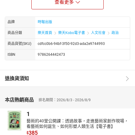
查看更多
AI確實能快速有效地給出令人滿意的答案，但這恐怕會打擊人類的
自信，或過度依賴，從而放棄思考。如果人類做決定過分被AI左
右，這也會給社會上層干預市場經濟留下空間。一旦市場機制被破
品牌
時報出版
壞，要再建立就需要付出發非常沉重的代價。
商品分類
樂天首頁
樂天Kobo電子書
人文社會
政治
當前市面上關於 AI 的書籍，多數聚焦在技術應用層面，
或討論個人與社會該如何適應AI時代的來臨。
商品貨號(SKU)
cdfcc0b6-94bf-3f50-92d3-ada2e9744993
相較之下，本書選擇從經濟學的角度切入，嘗試分析 AI 普及化對資
ISBN
9786264442473
本主義體系未來發展所帶來的影響；究竟是推動還是衝擊？AI能否
代替市場機制，實現計劃經濟。
退換貨須知
本店熱銷商品
排名期間：2026/8/3 - 2026/8/9
1
藝術的40堂公開課：透過故事，走進藝術家創作現場，
看藝術如何誕生、如何形塑人類生活【電子書】
385
$