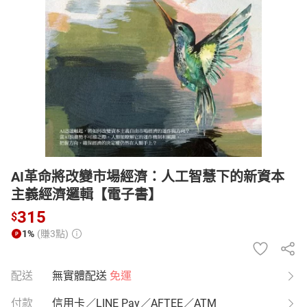
日本購物
電子/紙本書
HOT
AI革命將改變市場經濟：人工智慧下的新資本
主義經濟邏輯【電子書】
315
$
1%
(賺3點)
配送
無實體配送
免運
付款
信用卡／LINE Pay／AFTEE／ATM