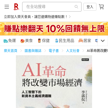
登入
立即加入樂天會員，讓您邊購物邊賺點數！
購物網分類
免運
美食
保健
民生用品
居家
3C
樂天首頁
圖書與雜誌
電子書
人文社會
AI革命將改
天天免運
美食蛋糕
養生保健
民生用品
居家生活
3C家電
運動休閒
親子玩具
女裝
男裝
化妝保養
情趣用品