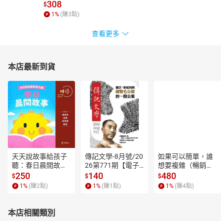
308
$
1
%
(賺
3
點)
查看更多
本店最新到貨
天天說故事給孩子
傳記文學-8月號/20
如果可以簡單，誰
聽：春日晨間故事
26第771期【電子
想要複雜（暢銷經
【有聲書】
書】
典新編版）【電子
250
140
480
$
$
$
書】
1
%
(賺
2
點)
1
%
(賺
1
點)
1
%
(賺
4
點)
本店相關類別