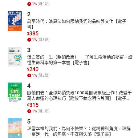
1
%
(賺
3
點)
2
扁平時代：演算法如何限縮我們的品味與文化【電子
書】
385
$
1
%
(賺
3
點)
3
蛋白質的一生（暢銷改版）──了解生命活動的秘密，讀
懂生命科學的第一本書【電子書】
240
$
1
%
(賺
2
點)
4
隨他們去：全球熱銷突破1000萬冊現象級巨作！改變千
萬人命運的心理技巧【附放下執念明信片圖】【電子
書】
315
$
1
%
(賺
3
點)
5
理當幸福的我們，為何不快樂？：從精神科角度，理解
「富足一代」的焦慮、不安與失落【電子書】