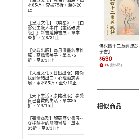
【蓋亞文化】黃易作品展，單
本85折、套書75折，至8/20
止
付款方
【皇冠文化】《曉星》、《白
雪公主殺人事件【童話破滅
版】》新書延伸書展，單本
ATM轉帳、信用卡
88折，至8/31止
佛說四十二章經疏鈔
【尖端出版】每月漫畫名家推
子書】
薦：高橋留美子，單本75
630
$
折，至8/31止
1
%
(賺
6
點)
【大雁文化 x 日出出版】陪你
找到情緒出口，心理勵志書
展，單本85折，至9/10止
【天下生活 x 康健出版】享受
自己喜歡的生活，單本85
相似商品
折，至9/15止
【臺灣商務】解碼歷史書展~
穿梭時空的閱讀冒險，單本
85折，至8/31止