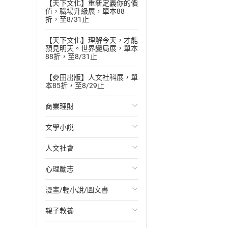
【天下文化】重新定義你的價
值，職場升級展，單本88
折，至8/31止
【天下文化】理解今天，才能
預見明天。世界變局展，單本
88折，至8/31止
【麥田出版】人文社科展，單
本85折，至8/29止
商業理財
文學小說
投資理財
人文社會
經濟/趨勢
歐美文學
心理勵志
財務/金融
日本文學
國際關係
漫畫/輕小說/圖文書
管理/領導
韓國文學
政治
心靈成長/情緒
親子教養
職場工作術
華文文學
社會科學
人際關係
輕小說