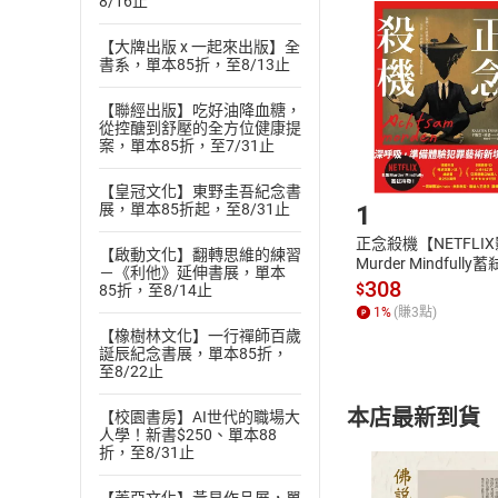
且已下載
/
存
8/16止
挑選
商
退貨方式：您
Choose
【大牌出版 x 一起來出版】全
貨」，本店鋪
書系，單本85折，至8/13止
請注意，樂天
購書後，
【聯經出版】吃好油降血糖，
從控醣到舒壓的全方位健康提
案，單本85折，至7/31止
Step1
【皇冠文化】東野圭吾紀念書
1
展，單本85折起，至8/31止
正念殺機【NETFLI
【啟動文化】翻轉思維的練習
Murder Mindfully
－《利他》延伸書展，單本
發】【電子書】
308
$
85折，至8/14止
1
%
(賺
3
點)
【橡樹林文化】一行禪師百歲
誕辰紀念書展，單本85折，
至8/22止
本店最新到貨
【校園書房】AI世代的職場大
人學！新書$250、單本88
折，至8/31止