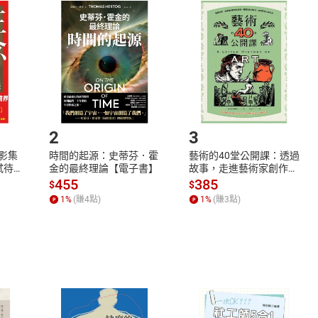
取電子書，不得請求退貨退款。
品
放入
購物車
登入
帳號
欲取消訂單或辦理退貨時，請登入樂天市場，並於「我的訂單」
Shopping cart
Login
將依您的申請進行審核，待審核通過後將為您辦理退款事宜。
市場須以整筆訂單為單位進行取消/退貨，恕無法以單支商品取消
如何開始使用？
.選擇閱讀載具
Step2.
2
3
X影集
時間的起源：史蒂芬．霍
藝術的40堂公開課：透過
蓄弒待
金的最終理論【電子書】
故事，走進藝術家創作現
場，看藝術如何誕生、如
455
385
$
$
何形塑人類生活【電子
1
%
(賺
4
點)
1
%
(賺
3
點)
書】