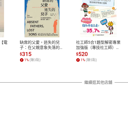
式
退換貨規範
、LINE PAY、AFTEE
本店是否提供消費者保護法七日猶
之權利，遽消費者保護法及通訊交
【電
缺席的父愛，迷失的兒
社工師5合1題型解密專業
除權合理例外情事適用準則，依商
子：在父親意象失落的時
加強版（專技社工師）
代，如何成為一個男人？
【電子書】
質各有不同規定。詳細退換貨說明
315
520
$
$
【電子書】
照各商品說明。
1
%
(賺
3
點)
1
%
(賺
5
點)
詳細說明
繼續逛其他店舖