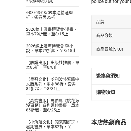
⚡版權即將到期
police but for your
⭐08/03-08/09本週精選85
折，領券再85折
品牌
2026線上漫畫博覽會-漫畫，
單本79折起，至8/15止
商品分類
2026線上漫畫博覽會-輕小
商品貨號(SKU)
說，單本79折起，至8/15止
【臉譜出版】出版社推薦，單
本85折，至8/8止
退換貨須知
【皇冠文化】哈利波特繁體中
文版系列，單本88折，套書
82折起，至8/31止
購物須知
退換貨規定：
【高寶書版】馬伯庸《桃花源
(
一
)
依
消費
沒事兒》系列延伸書展，單本
內容或一經提
85折起，至8/25止
購書須知
定。
本店熱銷商品
【小角落文化】閱來閱好玩，
(
二
)
消費者
暑期書展，單本82折，至