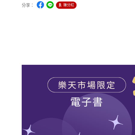
分享：
賺分紅