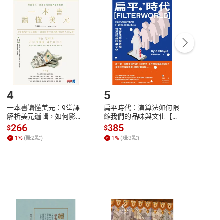
付款
方式
完成
訂單
中點選「瀏覽訂單明細」
>
「申請取消訂單
/
退
Payment
Complete
/退貨。
登入帳號，下載書籍後看書
4
5
6
一本書讀懂美元：9堂課
扁平時代：演算法如何限
本物
解析美元邏輯，如何影響
縮我們的品味與文化【電
說，
全球經濟和每個人的投資
子書】
來】
266
385
28
$
$
$
【電子書】
1
%
(賺
2
點)
1
%
(賺
3
點)
1
%