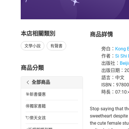
本店相關類別
商品詳情
文學小說
有聲書
旁白：
Kong 
作者：
Si Sh
出版社：
Bei
商品分類
出版日期：200
語言：中文
全部商品
ISBN：97800
時長：07:10:
🎯新書優惠
🉐獨家書籍
Stop saying that th
sweetheart despite
💘樂天女孩
the cute female stu