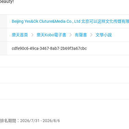
 beauty!
Beijing Yes&Ok Cluture&Media Co., Ltd 北京可以这样文化传媒
樂天首頁
樂天Kobo電子書
有聲書
文學小說
cdfe90c6-49ca-3467-8ab7-2b69f3a67cbc
者保護法
第
19
條第
1
項後段
暨
通訊交易解除權合理例外情事適用
供即為完成之線上服務，經消費者事先同意始提供。」 之商品
排名期間：2026/7/31 - 2026/8/6
訂購本店鋪之商品即代表知悉本店鋪所銷售之商品為電子書，屬