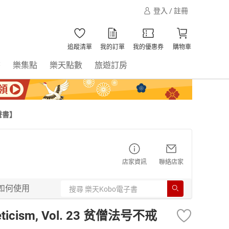
登入 / 註冊
追蹤清單
我的訂單
我的優惠券
購物車
書
樂集點
樂天點數
旅遊訂房
有聲書】
店家資訊
聯絡店家
如何使用
ceticism, Vol. 23 贫僧法号不戒