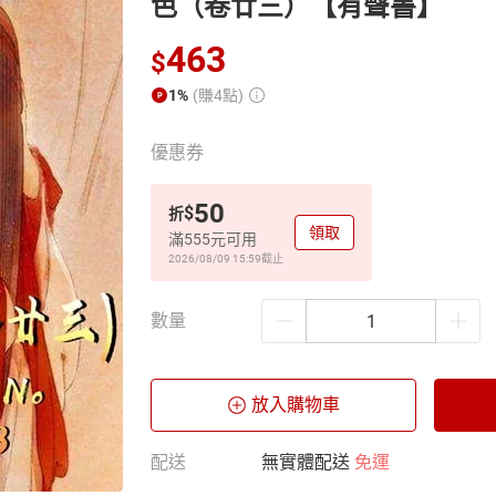
色（卷廿三）【有聲書】
463
$
1%
(賺4點)
優惠券
50
$
折
領取
滿555元可用
2026/08/09 15:59
截止
數量
放入購物車
配送
無實體配送
免運