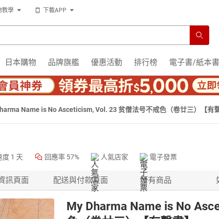
物教學
下載APP
日本購物
品牌旗艦
優惠活動
排行榜
電子書/紙本
Dharma Name is No Asceticism, Vol. 23 贫僧法号不戒色（卷廿三）【
速度
1 天
回應率
57%
人氣店家
電子發票
資訊頁面
配送與付款頁面
所有商品
My Dharma Name is No As