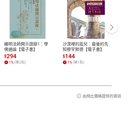
客服資訊
豫期
服務時間：週一到週五 10:00-12:00、
易解
13:00-17:00 (國定假日及例假日休息)
續明法師開示語錄1：學
沙漠裡的孤兒：最後的先
men's
品性
客服電話：0080-1857077
佛通論【電子書】
知穆罕默德【電子書】
 第3
請參
客服信箱：
聯絡店家
294
144
20
$
$
$
1
%
(賺
2
點)
1
%
(賺
1
點)
1
%
由飛比價格提供的資訊