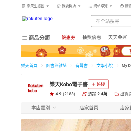
樂天生態圈
我要開店
網站導覽
購
優惠券
抽獎優惠
天天免運
商品分類
My 
樂天首頁
圖書與雜誌
有聲書
文學小說
樂天Kobo電子書
追蹤
4.9
(2188)
追蹤
2.4萬
出貨
本店類別
店家首頁
店家