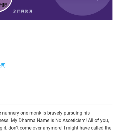
公司
he nunnery one monk is bravely pursuing his
ress! My Dharma Name is No Asceticism! All of you,
irl, don't come over anymore! I might have called the