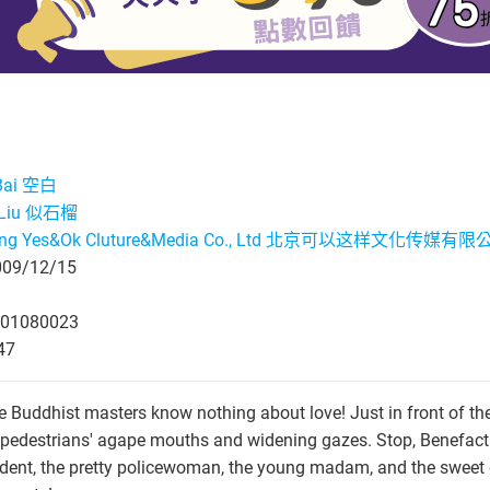
Bai 空白
i Liu 似石榴
jing Yes&Ok Cluture&Media Co., Ltd 北京可以这样文化传媒有限
9/12/15
01080023
47
e Buddhist masters know nothing about love! Just in front of t
 pedestrians' agape mouths and widening gazes. Stop, Benefact
dent, the pretty policewoman, the young madam, and the sweet g