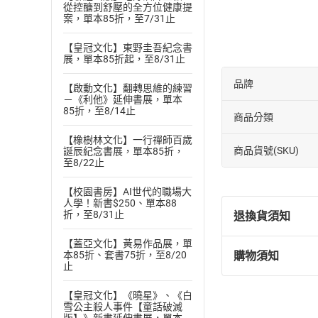
▲只會背不會用，
從控醣到舒壓的全方位健康提
案，單本85折，至7/31止
▲六大LEVEL
補教名師 李宇凡
【皇冠文化】東野圭吾紀念書
展，單本85折起，至8/31止
【學歷】 國立成
美國ATI TESOL
品牌
【啟動文化】翻轉思維的練習
－《利他》延伸書展，單本
【經歷】 (升大學
85折，至8/14止
商品分類
彰化 家家補習班 /
COSMOS寰宇補習
【橡樹林文化】一行禪師百歲
商品貨號(SKU)
誕辰紀念書展，單本85折，
GO STUDY世界
至8/22止
升學王語音互動學
【校園書房】AI世代的職場大
【暢銷著作】《英
人學！新書$250、單本88
了》
折，至8/31止
退換貨須知
《一眼看懂英文閱
【蓋亞文化】黃易作品展，單
【最新著作】
購物須知
本85折、套書75折，至8/20
退換貨規定：
止
《7000單字怎麼
(
一
)
依
消費
【皇冠文化】《曉星》、《白
內容或一經提
雪公主殺人事件【童話破滅
購書須知
定。