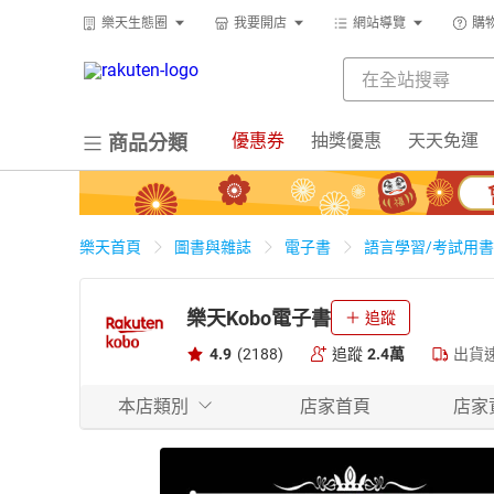
樂天生態圈
我要開店
網站導覽
購
優惠券
抽獎優惠
天天免運
商品分類
樂天首頁
圖書與雜誌
電子書
語言學習/考試用書
樂天Kobo電子書
追蹤
4.9
(2188)
追蹤
2.4萬
出貨
本店類別
店家首頁
店家