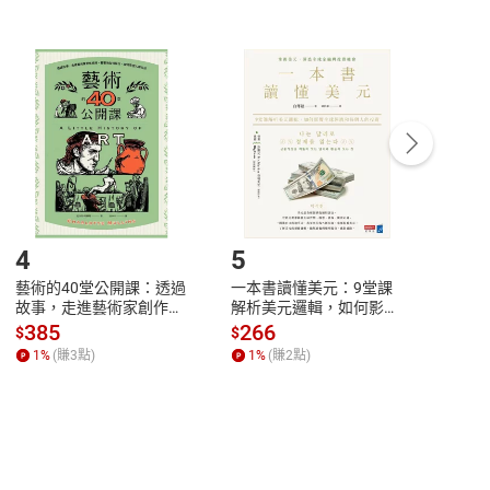
非以有形媒介提供之數位內容，消費者同意若訂購後
付款
方式
完成
訂單
中點選「瀏覽訂單明細」
>
「申請取消訂單
/
退
Payment
Complete
/退貨。
登入帳號，下載書籍後看書
4
5
6
藝術的40堂公開課：透過
一本書讀懂美元：9堂課
本物
故事，走進藝術家創作現
解析美元邏輯，如何影響
說，
場，看藝術如何誕生、如
全球經濟和每個人的投資
來】
385
266
28
$
$
$
何形塑人類生活【電子
【電子書】
1
%
(賺
3
點)
1
%
(賺
2
點)
1
%
書】