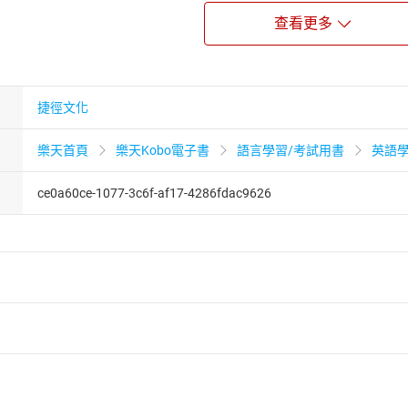
單字算是學一半！閱讀測驗立即驗收學習成績！截弱補強學
查看更多
單字附24題精選隨堂閱讀測驗+重點解析，學單字效率再加倍！
功大學外國語文學系
 INSTITUTE英文教學國際認證合格講師
捷徑文化
英語教學)
樂天首頁
樂天Kobo電子書
語言學習/考試用書
英語
 斗六 佳興補習班 / 嘉義 中興補習班 / 台南 心遠景補習班 / 高
班TOEFL字彙文法講師
ce0a60ce-1077-3c6f-af17-4286fdac9626
學人留學機構IELTS英語教學顧問
習網專任講師
文搶分片語，看這本就夠了》、《英文基礎文法，看這本就夠了
讀》、《7000單字用的上、考得好》、《英語單字就從最實用開
考都好 教戰勝經》
者保護法
第
19
條第
1
項後段
暨
通訊交易解除權合理例外情事適用
供即為完成之線上服務，經消費者事先同意始提供。」 之商品