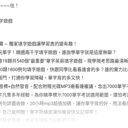
~~~住！
填字遊戲
字書 ~ 獨家填字遊戲讓學習真的變有趣！
字！精選兩千字填字遊戲，誰說學單字就是這麼無聊？
8題共540個”最重要”單字英英填字遊戲，現學現考思路最清
題1800例句填字遊戲，快跟同學比看看誰會的多？誰的實力比
竅門，打通你學習障礙，單字背的多又快！
標+自然發音，配合附贈光碟MP3邊看邊複誦，念出7000單字
集多年經驗，為你精準標示7000單字考試適用範圍，還怕考
例句詳盡收錄，20小時mp3超值加碼，讓你單字背的好、用法看
自己最明瞭！單字熟練度讓你複習快又記得牢！
字融會貫通，會背會理解怎麼都考不倒！