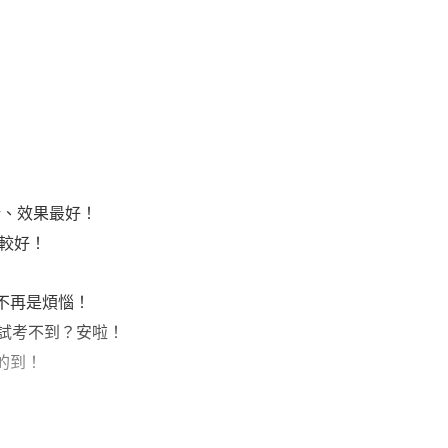
晰、效果最好！
較好！
不再是煩惱！
試考不到？安啦！
的到！