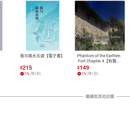
式
退換貨規範
、LINE PAY、AFTEE
本店是否提供消費者保護法七日猶
之權利，遽消費者保護法及通訊交
我与南水北调【電子書】
Phantom of the Earthen
除權合理例外情事適用準則，依商
 Fort Chapter 4【有聲
書】
質各有不同規定。詳細退換貨說明
215
149
$
$
照各商品說明。
1
%
(賺
2
點)
1
%
(賺
1
點)
詳細說明
繼續逛其他店舖