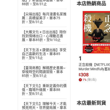
版】》新書延伸書展，單本
本店熱銷商品
88折，至8/31止
(
二
)
消費者
且已下載
/
存
挑選
商
【尖端出版】每月漫畫名家推
薦：高橋留美子，單本75
退貨方式：您
Choose
折，至8/31止
貨」，本店鋪
請注意，樂天
【大雁文化 x 日出出版】陪你
購書後，
找到情緒出口，心理勵志書
展，單本85折，至9/10止
Step1
【天下生活 x 康健出版】享受
自己喜歡的生活，單本85
1
折，至9/15止
正念殺機【NETFLI
【臺灣商務】解碼歷史書展~
Murder Mindfully
穿梭時空的閱讀冒險，單本
發】【電子書】
308
$
85折，至8/31止
1
%
(賺
3
點)
【天下文化】重新定義你的價
值，職場升級展，單本88
折，至8/31止
本店最新到貨
【天下文化】理解今天，才能
預見明天。世界變局展，單本