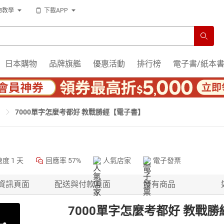
物教學
下載APP
日本購物
品牌旗艦
優惠活動
排行榜
電子書/紙本
7000單字怎麼考都好 教戰勝經【電子書】
速度
1 天
回應率
57%
人氣店家
電子發票
資訊頁面
配送與付款頁面
所有商品
7000單字怎麼考都好 教戰