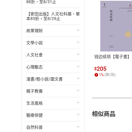
88折，至8/31止
【麥田出版】人文社科展，單
本85折，至8/29止
商業理財
付款方
文學小說
投資理財
ATM轉帳、信用卡
人文社會
經濟/趨勢
歐美文學
钱边续琐【電子書】
心理勵志
財務/金融
日本文學
國際關係
205
$
1
%
(賺
2
點)
漫畫/輕小說/圖文書
管理/領導
韓國文學
政治
心靈成長/情緒
親子教養
職場工作術
華文文學
社會科學
人際關係
輕小說
生活風格
成功法
經典文學
台灣/中國歷史
兩性關係
奇幻/科幻
教育現場
相似商品
醫療保健
行銷/廣告
成長/家庭生活小說
日/韓歷史
心理學
愛情故事
兒童文學/故事
飲食/食譜
自然科普
傳記
懸疑/推理小說
其他歷史/史學
職場/社會寫實
兒童科普/學習
健身/美顏
健康/養生