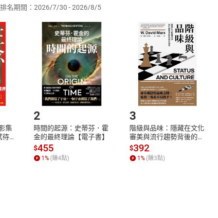
排名期間：2026/7/30 - 2026/8/5
訂購本店鋪之商品即代表知悉本店鋪所銷售之商品為電子書，屬
取電子書，不得請求退貨退款。
品
放入
購物車
登入
帳號
欲取消訂單或辦理退貨時，請登入樂天市場，並於「我的訂單」
Shopping cart
Login
將依您的申請進行審核，待審核通過後將為您辦理退款事宜。
市場須以整筆訂單為單位進行取消/退貨，恕無法以單支商品取消
如何開始使用？
.選擇閱讀載具
Step2.
2
3
X影集
時間的起源：史蒂芬．霍
階級與品味：隱藏在文化
蓄弒待
金的最終理論【電子書】
審美與流行趨勢背後的地
位渴望【電子書】
455
392
$
$
1
%
(賺
4
點)
1
%
(賺
3
點)