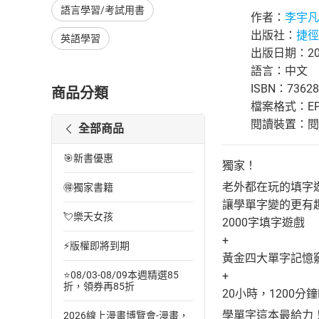
語言學習/考試用書
作者：
李宇凡
出版社：
捷徑
英語學習
出版日期：201
語言：中文
ISBN：73628
商品分類
檔案格式：EP
閱讀裝置：閱讀器
全部商品
🎯新書優惠
獨家！
老外都在玩的填字
🉐獨家書籍
讓學單字變的更有
💘樂天女孩
2000字填字遊戲
+
⚡版權即將到期
黃金四大單字記憶
+
⭐08/03-08/09本週精選85
折，領券再85折
20小時，1200分鐘
學單字這本最給力
2026線上漫畫博覽會-漫畫，