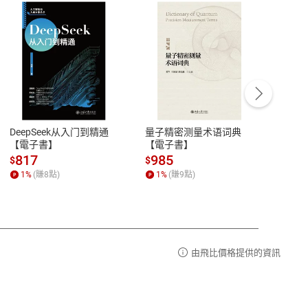
客服資訊
豫期
服務時間：週一到週五 10:00-12:00、
易解
13:00-17:00 (國定假日及例假日休息)
DeepSeek从入门到精通
量子精密测量术语词典
新西
品性
客服電話：0080-1857077
【電子書】
【電子書】
计研
請參
客服信箱：
聯絡店家
817
985
98
$
$
$
1
%
(賺
8
點)
1
%
(賺
9
點)
1
%
由飛比價格提供的資訊