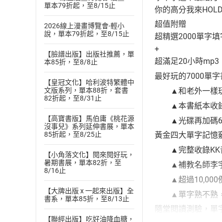
單本79折起，至8/15止
你的高分我來HOLD
超值附贈
2026線上漫畫博覽會-輕小
說，單本79折起，至8/15止
超精選2000單字
+
【臉譜出版】出版社推薦，單
超滿足20小時mp3
本85折，至8/8止
最好玩的7000單
【皇冠文化】哈利波特繁體中
▲和老外一樣玩單
文版系列，單本88折，套書
82折起，至8/31止
▲本書紙本收錄1
【高寶書版】馬伯庸《桃花源
▲光碟再加碼60
沒事兒》系列延伸書展，單本
85折起，至8/25止
黃金四大單字記憶
▲完整收錄KK音
【小角落文化】閱來閱好玩，
暑期書展，單本82折，至
▲補教名師李宇凡
8/16止
▲超過10,000
【大牌出版 x 一起來出版】全
▲單字熟不熟，
書系，單本85折，至8/13止
隨堂閱讀測驗，單
【聯經出版】吃好油降血糖，