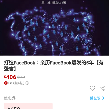
日本購物
電子/紙本書
HOT
打造FaceBook：亲历FaceBook爆发的5年【有
聲書】
406
$
$
564
1%
(賺4點)
優惠券
一鍵全領