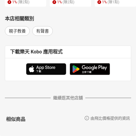
1
%
(賺
2
點)
1
%
(賺
2
點)
1
%
(賺
1
點)
本店相關類別
親子教養
有聲書
下載樂天 Kobo 應用程式
繼續逛其他店舖
相似商品
由飛比價格提供的資訊