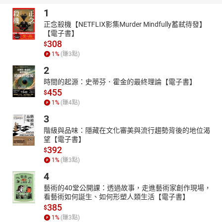
1
正念殺機【NETFLIX影集Murder Mindfully蓄弒待發】
【電子書】
308
$
1
%
(賺
3
點)
2
時間的起源：史蒂芬．霍金的最終理論【電子書】
455
$
1
%
(賺
4
點)
3
階級與品味：隱藏在文化審美與流行趨勢背後的地位渴
望【電子書】
392
$
1
%
(賺
3
點)
4
藝術的40堂公開課：透過故事，走進藝術家創作現場，
看藝術如何誕生、如何形塑人類生活【電子書】
385
$
1
%
(賺
3
點)