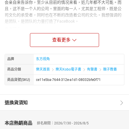
会亲自来告诉你，至少从目前的情况来看，近几年都不大可能。而
且，这不是一个人的公司。里面的每一人，尤其是工程师，既是公
司文化的承受者，同时也在不断的改造着公司的文化。我想强调的
是团队，是团队的力量打造了FaceBook。
作者简介：
王淮，毕业于斯坦福大学和浙江大学。Facebook第二位中国籍工程
查看更多
师，第一位中国籍研发经理。最初进入Facebook时任工程师，后转
为管理者，一手开创了Facebook的支付安全和客服工具领域。2011
年离开Facebook后，回国做天使投资人，希望用自己在Facebook的
品牌
东方视角
经验帮助创业者。现为天使投资人薛蛮子、徐小平的投资搭档，致
景投资合伙人，兼任大众点评网、百姓网CEO顾问。
商品分類
樂天首頁
樂天Kobo電子書
有聲書
親子教養
商品貨號(SKU)
ce11e5ba-7644-312e-a1d1-08032bfe0f71
退換貨須知
本店熱銷商品
排名期間：2026/7/30 - 2026/8/5