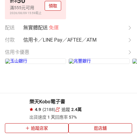
50
$
折
領取
滿555元可用
2026/08/09 15:59
截止
配送
無實體配送
免運
付款
信用卡／LINE Pay／AFTEE／ATM
信用卡優惠
樂天Kobo電子書
4.9
(2188)
追蹤
2.4萬
出貨速度
1 天
回應率
57%
追蹤店家
逛店舖