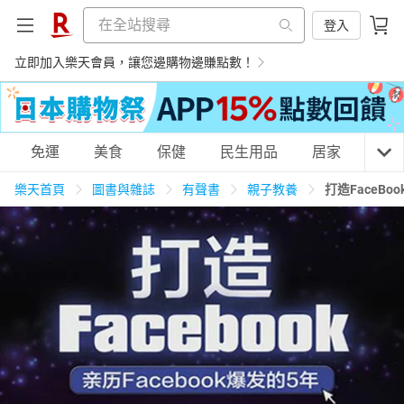
登入
立即加入樂天會員，讓您邊購物邊賺點數！
購物網分類
免運
美食
保健
民生用品
居家
3C
樂天首頁
圖書與雜誌
有聲書
親子教養
打造FaceBo
天天免運
美食蛋糕
養生保健
民生用品
居家生活
3C家電
運動休閒
親子玩具
女裝
男裝
化妝保養
情趣用品