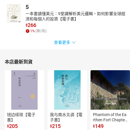
5
一本書讀懂美元：9堂課解析美元邏輯，如何影響全球經
濟和每個人的投資【電子書】
266
$
1
%
(賺
2
點)
查看更多
本店最新到貨
钱边续琐【電子
我与南水北调【電
Phantom of the Ea
書】
子書】
rthen Fort Chapter
 4【有聲書】
205
215
149
$
$
$