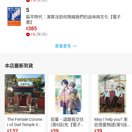
1
%
(賺
2
點)
5
扁平時代：演算法如何限縮我們的品味與文化【電子
書】
385
$
1
%
(賺
3
點)
查看更多
本店最新到貨
The Female Corone
前輩，請跟我交往
May I help you? 漸
r of Dali Temple Vo
(第6話)完【電子
近戀愛物語(第5話)
l.6【有聲書】
書】
【電子書】
132
39
39
$
$
$