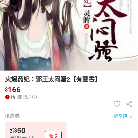
日本購物
電子/紙本書
HOT
火爆药妃：邪王太闷骚2【有聲書】
166
$
1%
(賺1點)
優惠券
一鍵全領
50
$
折
領取
滿555元可用