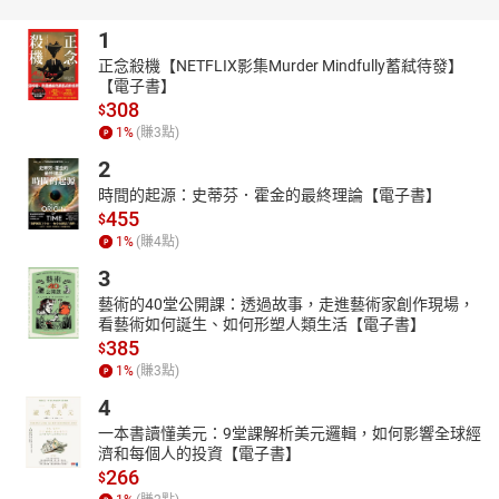
1
正念殺機【NETFLIX影集Murder Mindfully蓄弒待發】
【電子書】
308
$
1
%
(賺
3
點)
2
時間的起源：史蒂芬．霍金的最終理論【電子書】
455
$
1
%
(賺
4
點)
3
藝術的40堂公開課：透過故事，走進藝術家創作現場，
看藝術如何誕生、如何形塑人類生活【電子書】
385
$
1
%
(賺
3
點)
4
一本書讀懂美元：9堂課解析美元邏輯，如何影響全球經
濟和每個人的投資【電子書】
266
$