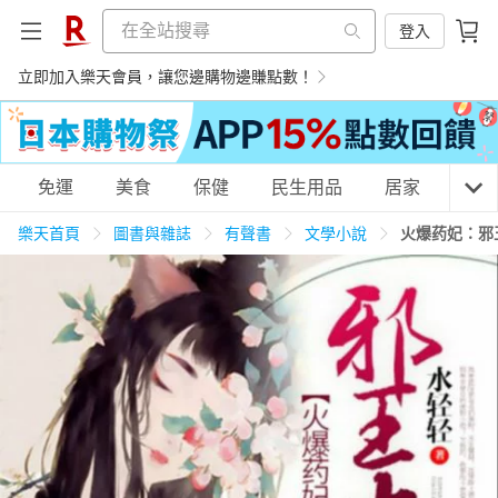
登入
立即加入樂天會員，讓您邊購物邊賺點數！
購物網分類
免運
美食
保健
民生用品
居家
3C
樂天首頁
圖書與雜誌
有聲書
文學小說
火爆药妃：邪
天天免運
美食蛋糕
養生保健
民生用品
居家生活
3C家電
運動休閒
親子玩具
女裝
男裝
化妝保養
情趣用品