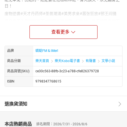
日！
废物逆袭#天才丹药师#圣兽潮涌#美男求亲#嚣张狂放#邪王闷骚
极品丹药？在她眼里不过如糖豆般寻常，因为她，是天赋异禀的天
才丹药师，极品丹药随手可炼，当糖吃都不在话下！高阶灵兽？
查看更多
哼，她只需轻轻一挥，圣兽便如潮水般涌来，千万头圣兽任她驱
使，谁人能比她更嚣张？美男？那更不算什么了，且看九天十地，
上到九天帝尊，下到地府魔神，无不排队上门求亲，只为一睹她的
品牌
蜻蜓FM & iMerl
风华！
没错，她就是这样嚣张，这样狂放不羁！不服？那你来咬我啊！看
商品分類
樂天首頁
樂天Kobo電子書
有聲書
文學小說
谁能挡得住她火爆药妃的锋芒！
商品貨號(SKU)
ce30c563-88fb-3c23-a788-cfe826379728
https://youtube.com/@tianxiagushi?si=ZstiltPoiwO0g4fT
http://www.youtube.com/channel/UC2yhCURng4uUj_phEqZwKig/
ISBN
9798347768615
退換貨須知
本店熱銷商品
排名期間：2026/7/31 - 2026/8/6