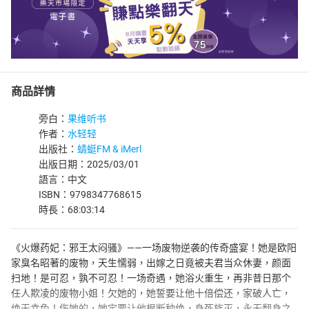
商品詳情
旁白：
果维听书
作者：
水轻轻
出版社：
蜻蜓FM & iMerl
出版日期：2025/03/01
語言：中文
ISBN：9798347768615
時長：68:03:14
《火爆药妃：邪王太闷骚》——一场废物逆袭的传奇盛宴！她是欧阳
家臭名昭著的废物，天生懦弱，出嫁之日竟被夫君当众休妻，颜面
扫地！是可忍，孰不可忍！一场奇遇，她浴火重生，再非昔日那个
任人欺凌的废物小姐！欠她的，她誓要让他十倍偿还，家破人亡，
绝无幸免！伤她的，她定要让他根断种绝，身死族灭，永无翻身之