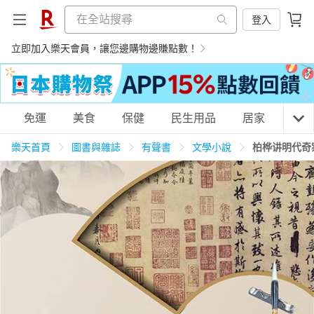
登入
立即加入樂天會員，讓您邊購物邊賺點數！
購物網分類
免運
美食
保健
民生用品
居家
3C
樂天首頁
圖書與雜誌
有聲書
文學小說
柏桦讲明代奇
天天免運
美食蛋糕
養生保健
民生用品
居家生活
3C家電
運動休閒
親子玩具
女裝
男裝
化妝保養
情趣用品