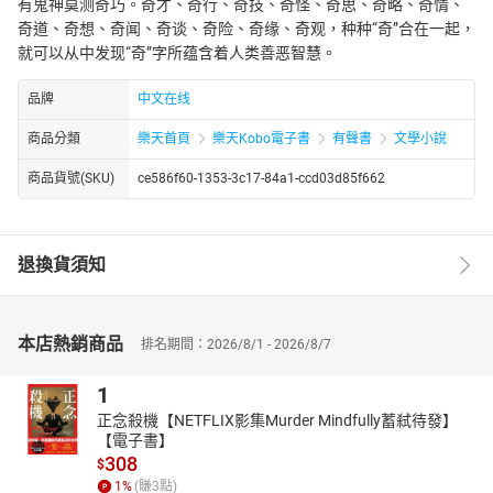
有鬼神莫测奇巧。奇才、奇行、奇技、奇怪、奇思、奇略、奇情、
奇道、奇想、奇闻、奇谈、奇险、奇缘、奇观，种种“奇”合在一起，
就可以从中发现“奇”字所蕴含着人类善恶智慧。
品牌
中文在线
商品分類
樂天首頁
樂天Kobo電子書
有聲書
文學小說
商品貨號(SKU)
ce586f60-1353-3c17-84a1-ccd03d85f662
退換貨須知
本店熱銷商品
排名期間：2026/8/1 - 2026/8/7
1
正念殺機【NETFLIX影集Murder Mindfully蓄弒待發】
【電子書】
308
$
1
%
(賺
3
點)