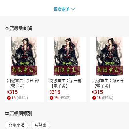
查看更多
本店最新到貨
剑傲重生：第七部
剑傲重生：第一部
剑傲重生：第五部
【電子書】
【電子書】
【電子書】
315
315
315
$
$
$
1
%
(賺
3
點)
1
%
(賺
3
點)
1
%
(賺
3
點)
本店相關類別
文學小說
有聲書