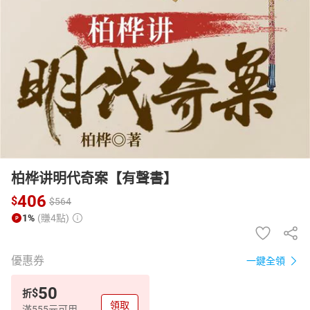
日本購物
電子/紙本書
HOT
柏桦讲明代奇案【有聲書】
406
$
$
564
1%
(賺4點)
優惠券
一鍵全領
50
$
折
領取
滿555元可用