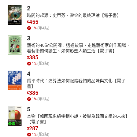
2
時間的起源：史蒂芬．霍金的最終理論【電子書】
455
$
1
%
(賺
4
點)
3
藝術的40堂公開課：透過故事，走進藝術家創作現場，
看藝術如何誕生、如何形塑人類生活【電子書】
385
$
1
%
(賺
3
點)
4
扁平時代：演算法如何限縮我們的品味與文化【電子
書】
385
$
1
%
(賺
3
點)
5
本物【韓國現象級暢銷小說，被譽為韓國文學的未來】
【電子書】
287
$
1
%
(賺
2
點)