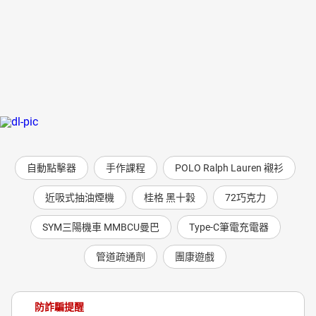
自動點擊器
手作課程
POLO Ralph Lauren 襯衫
近吸式抽油煙機
桂格 黑十穀
72巧克力
SYM三陽機車 MMBCU曼巴
Type-C筆電充電器
管道疏通劑
團康遊戲
防詐騙提醒