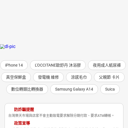
iPhone 14
L'OCCITANE歐舒丹 沐浴膠
夜用成人紙尿褲
真空保鮮盒
發電機 維修
涼感毛巾
父親節 卡片
數位轉類比轉換器
Samsung Galaxy A14
Suica
防詐騙提醒
台灣樂天市場與店家不會主動致電要求解除分期付款、要求ATM轉帳。
政策宣導