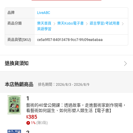
CNN主編教你唸：料理方式
正宗德州烤肉 讓你食指大動！
品牌
LiveABC
在家上班？回公司上班？職場的新兩難
商品分類
樂天首頁
樂天Kobo電子書
語言學習/考試用書
防堵校園槍擊事件 教師受訓對抗槍手
英語學習
珍藏中華瑰寶 香港故宮文化博物館開幕
全球旅遊大復甦 里斯本的魅力再現
商品貨號(SKU)
ce5a9f07-840f-3478-9cc7-9fc09ea6abaa
★電子書無提供點讀功能及互動學習軟體下載。
退換貨須知
本店熱銷商品
排名期間：2026/8/3 - 2026/8/9
1
藝術的40堂公開課：透過故事，走進藝術家創作現場，
看藝術如何誕生、如何形塑人類生活【電子書】
385
$
1
%
(賺
3
點)
2