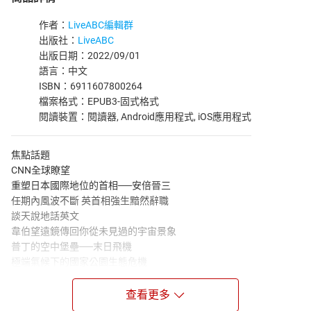
作者：
LiveABC編輯群
出版社：
LiveABC
出版日期：2022/09/01
語言：中文
ISBN：6911607800264
檔案格式：EPUB3-固式格式
閱讀裝置：閱讀器, Android應用程式, iOS應用程式
焦點話題
CNN全球瞭望
重塑日本國際地位的首相──安倍晉三
任期內風波不斷 英首相強生黯然辭職
談天說地話英文
韋伯望遠鏡傳回你從未見過的宇宙景象
普丁的空中堡壘──末日飛機
極端氣候下的國家公園生態危機
全方位理解CNN：智慧科技蜂箱 拯救瀕危的蜜蜂
新聞片語通
查看更多
單字聯想地圖：露營英語