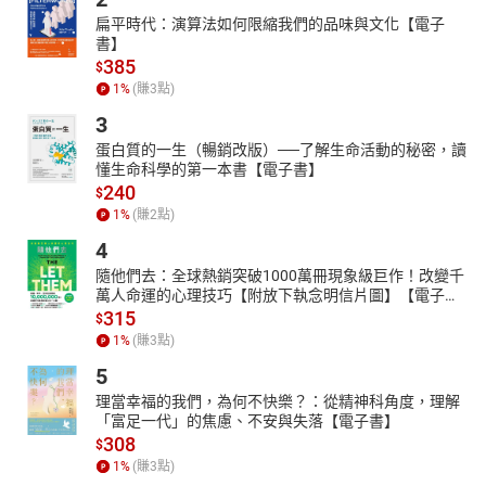
扁平時代：演算法如何限縮我們的品味與文化【電子
書】
385
$
1
%
(賺
3
點)
3
蛋白質的一生（暢銷改版）──了解生命活動的秘密，讀
懂生命科學的第一本書【電子書】
240
$
1
%
(賺
2
點)
4
隨他們去：全球熱銷突破1000萬冊現象級巨作！改變千
萬人命運的心理技巧【附放下執念明信片圖】【電子
書】
315
$
1
%
(賺
3
點)
5
理當幸福的我們，為何不快樂？：從精神科角度，理解
「富足一代」的焦慮、不安與失落【電子書】
308
$
1
%
(賺
3
點)