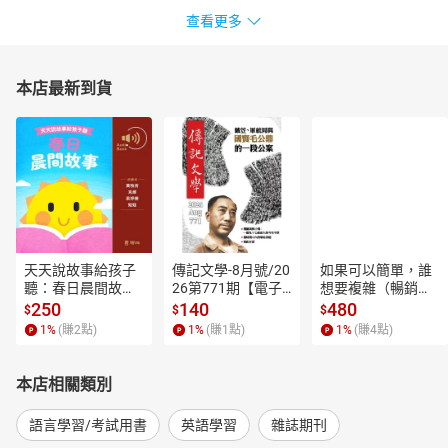
查看更多
本店最新到貨
天天說故事給孩子
傳記文學-8月號/20
如果可以簡單，誰
聽：春日晨間故事
26第771期【電子
想要複雜（暢銷經
【有聲書】
書】
典新編版）【電子
250
140
480
$
$
$
書】
1
%
(賺
2
點)
1
%
(賺
1
點)
1
%
(賺
4
點)
本店相關類別
語言學習/考試用書
英語學習
雜誌期刊