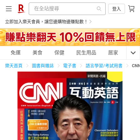
登入
立即加入樂天會員，讓您邊購物邊賺點數！
購物網分類
免運
美食
保健
民生用品
居家
3C
樂天首頁
圖書與雜誌
電子書
語言學習/考試用書
CN
天天免運
美食蛋糕
養生保健
民生用品
居家生活
3C家電
運動休閒
親子玩具
女裝
男裝
化妝保養
情趣用品