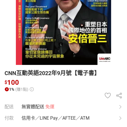
日本購物
電子/紙本書
HOT
CNN互動英語2022年9月號【電子書】
100
$
1%
(賺1點)
配送
無實體配送
免運
付款
信用卡／LINE Pay／AFTEE／ATM