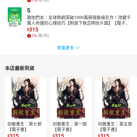
1
%
(賺
2
點)
5
隨他們去：全球熱銷突破1000萬冊現象級巨作！改變千
萬人命運的心理技巧【附放下執念明信片圖】【電子
書】
315
$
1
%
(賺
3
點)
查看更多
本店最新到貨
剑傲重生：第七部
剑傲重生：第一部
剑傲重生：第五部
【電子書】
【電子書】
【電子書】
315
315
315
$
$
$