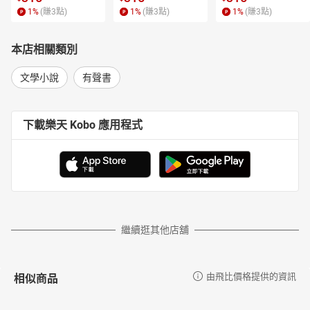
1
%
(賺
3
點)
1
%
(賺
3
點)
1
%
(賺
3
點)
本店相關類別
文學小說
有聲書
下載樂天 Kobo 應用程式
繼續逛其他店舖
相似商品
由飛比價格提供的資訊