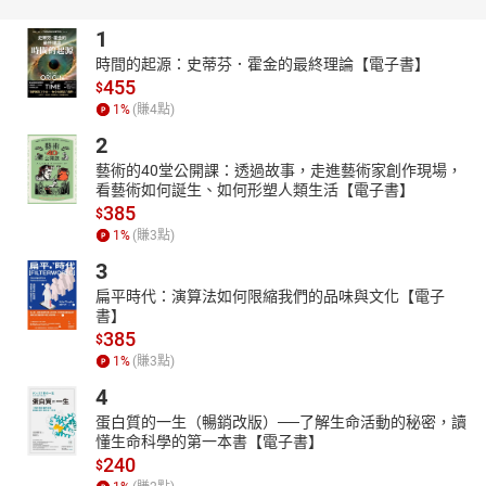
1
時間的起源：史蒂芬．霍金的最終理論【電子書】
455
$
1
%
(賺
4
點)
2
藝術的40堂公開課：透過故事，走進藝術家創作現場，
看藝術如何誕生、如何形塑人類生活【電子書】
385
$
1
%
(賺
3
點)
3
扁平時代：演算法如何限縮我們的品味與文化【電子
書】
385
$
1
%
(賺
3
點)
4
蛋白質的一生（暢銷改版）──了解生命活動的秘密，讀
懂生命科學的第一本書【電子書】
240
$