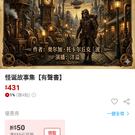
日本購物
電子/紙本書
HOT
怪诞故事集【有聲書】
431
$
1%
(賺4點)
優惠券
一鍵全領
50
$
折
領取
滿555元可用