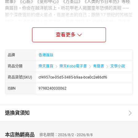
故事》《心脏》《变形中心》《万圣山》《人类的节日年历》等经
典篇目。你会在越洋航班上，听花甲老人揭露童年恐惧的真相 ——
那个深夜窗前的烟火星点，竟是老去的自己；跟随 17 世纪的苏格兰
御医，在波兰的战火与泥泞里，探寻 “绿孩子” 的神秘身世，见证宗
教信仰与科学认知的碰撞；在独居男人的地下室，被母亲遗留的诡
查看更多
异罐头拖入关于控制与死亡的惊悚迷局；还能踏入未来世界的变形
中心，看人类为挣脱肉身枷锁，做出颠覆认知的终极抉择。
从 17 世纪的波兰荒原到未来的基因实验室，从普通家庭的隐秘角落
品牌
香港胤燚
到修道院里的圣徒骗局，托卡尔丘克以独特的 “星宿式写作”，将一
个个看似独立的故事串联成网。她用细腻又充满隐喻的笔触，剖析
商品分類
樂天首頁
樂天Kobo電子書
有聲書
文學小說
着孤独、恐惧、执念与救赎，也探讨着文明的荒诞、人性的幽微和
存在的终极困惑。
商品貨號(SKU)
cf4957ce-05d5-3485-b9aa-bce0c2e86df6
无论你是喜欢奇幻悬疑的故事爱好者，还是热衷哲思探索的深度听
ISBN
9798240030062
众，这部有声书都能带你穿越时空维度，在听觉的幻境里，完成一
场对自我与世界的深刻审视。
退換貨須知
本店熱銷商品
排名期間：2026/8/2 - 2026/8/8