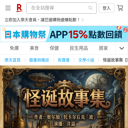
登入
立即加入樂天會員，讓您邊購物邊賺點數！
購物網分類
免運
美食
保健
民生用品
居家
3C
樂天首頁
圖書與雜誌
有聲書
文學小說
怪诞故事集【
天天免運
美食蛋糕
養生保健
民生用品
居家生活
3C家電
運動休閒
親子玩具
女裝
男裝
化妝保養
情趣用品