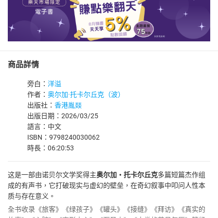
商品詳情
旁白：
洋溢
作者：
奥尔加·托卡尔丘克（波）
出版社：
香港胤燚
出版日期：2026/03/25
語言：中文
ISBN：9798240030062
時長：06:20:53
这是一部由诺贝尔文学奖得主
奥尔加・托卡尔丘克
多篇短篇杰作组
成的有声书，它打破现实与虚幻的壁垒，在奇幻叙事中叩问人性本
质与存在意义。
全书收录《旅客》《绿孩子》《罐头》《接缝》《拜访》《真实的