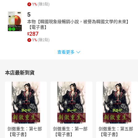
1
%
(賺
3
點)
5
本物【韓國現象級暢銷小說，被譽為韓國文學的未來】
【電子書】
287
$
1
%
(賺
2
點)
查看更多
本店最新到貨
剑傲重生：第七部
剑傲重生：第一部
剑傲重生：第五部
【電子書】
【電子書】
【電子書】