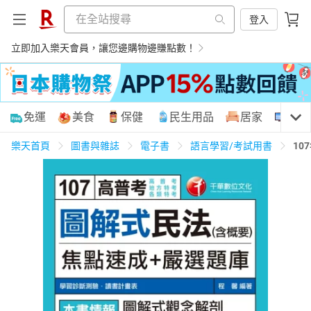
登入
立即加入樂天會員，讓您邊購物邊賺點數！
購物網分類
免運
美食
保健
民生用品
居家
3C
樂天首頁
圖書與雜誌
電子書
語言學習/考試用書
10
天天免運
美食蛋糕
養生保健
民生用品
居家生活
3C家電
運動休閒
親子玩具
女裝
男裝
化妝保養
情趣用品