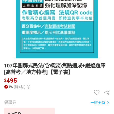
日本購物
電子/紙本書
HOT
107年圖解式民法(含概要)焦點速成+嚴選題庫
[高普考／地方特考]【電子書】
495
$
1%
(賺4點)
優惠券
一鍵全領