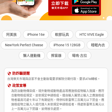
阿美族
iPhone 16e
軟膠玩具
HTC VIVE Eagle
NewYork Perfect Cheese
iPhone 15 128GB
睡眠內衣
懶人運動機
擦窗器
噶嗚·古拉
防詐騙提醒
台灣樂天市場與店家不會主動致電要求解除分期付款、要求ATM轉帳。
政策宣導
為防治動物傳染病，境外動物或動物產品等應施檢疫物輸入我國，應符
合動物檢疫規定，並依規定申請檢疫。擅自輸入屬禁止輸入之應施檢疫
物者最高可處七年以下有期徒刑，得併科新臺幣三百萬元以下罰金。應
施檢疫物之輸入人或代理人未依規定申請檢疫者，得處新臺幣五萬元以
上一百萬元以下罰鍰，並得按次處罰。