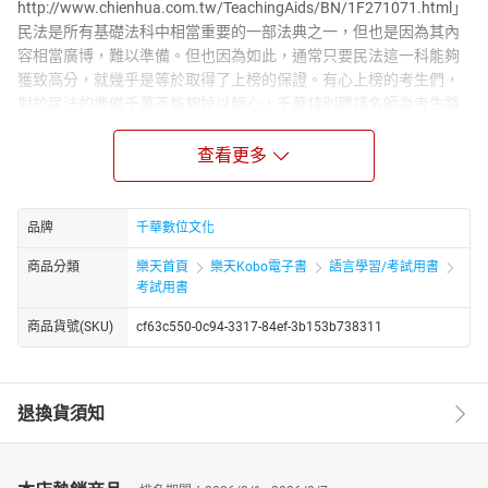
http://www.chienhua.com.tw/TeachingAids/BN/1F271071.html」
民法是所有基礎法科中相當重要的一部法典之一，但也是因為其內
容相當廣博，難以準備。但也因為如此，通常只要民法這一科能夠
獲致高分，就幾乎是等於取得了上榜的保證。有心上榜的考生們，
對於民法的準備千萬不能夠掉以輕心，千華特別聘請名師為考生將
歷屆考試題型利用圖解解題方式，讓考生對於繁複的法條不再害
怕，也更容易了解。本書編排體例如下：一、前言：將近年命題趨
查看更多
勢，依照章節條文，分別以重要程度以及重要考點跟各位考生先做
初步說明，目的在提供考生能夠在準備民法這門廣大無邊的學科之
前，對近年來國家考試命題趨勢先有基本的概念，希望能幫助各位
品牌
千華數位文化
能利用有效率的時間，以正確的方式來準備國家考試。二、民法高
商品分類
樂天首頁
樂天Kobo電子書
語言學習/考試用書
分準備策略：這是筆者在研讀民法數年後的一些心得，親屬法部分
考試用書
並針對新修正規定，臚列數點重要爭點說明，期能在考生閱讀本書
內文之前，替各位建立一個準備民法的基本方向。三、民法五編分
商品貨號(SKU)
cf63c550-0c94-3317-84ef-3b153b738311
別單元說明：接下來依照民法「總則」、「債編」、「物權」、
「親屬」、「繼承」分別單元說明，每一單元最前面都有「焦點速
記」，是給各位該編完整的體系架構，其次的「實戰演練」遴選最
退換貨須知
具代表性的測驗題型以及申論題型給各位做練習，嚴選考題深度及
廣度兼具，且具有代表性的題型，並且輔以圖示及解析，希望能夠
加深各位考生的記憶，以便在考場上能夠針對所學的概念靈活運
用，以獲得高分！