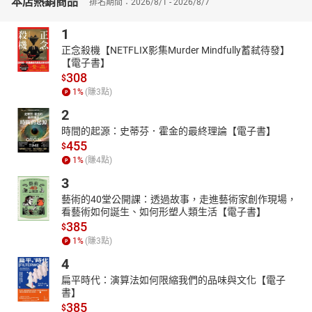
本店熱銷商品
排名期間：2026/8/1 - 2026/8/7
1
正念殺機【NETFLIX影集Murder Mindfully蓄弒待發】
【電子書】
308
$
1
%
(賺
3
點)
2
時間的起源：史蒂芬．霍金的最終理論【電子書】
455
$
1
%
(賺
4
點)
3
藝術的40堂公開課：透過故事，走進藝術家創作現場，
看藝術如何誕生、如何形塑人類生活【電子書】
385
$
1
%
(賺
3
點)
4
扁平時代：演算法如何限縮我們的品味與文化【電子
書】
385
$