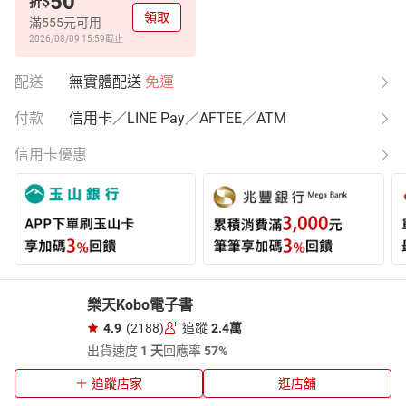
50
$
折
領取
滿555元可用
2026/08/09 15:59
截止
配送
無實體配送
免運
付款
信用卡／LINE Pay／AFTEE／ATM
信用卡優惠
樂天Kobo電子書
4.9
(2188)
追蹤
2.4萬
出貨速度
1 天
回應率
57%
追蹤店家
逛店舖