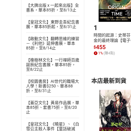
購書後，
【大牌出版 x 一起來出版】全
書系，單本85折，至8/13止
Step1
【皇冠文化】東野圭吾紀念書
1
展，單本85折起，至8/31止
時間的起源：史蒂芬
【啟動文化】翻轉思維的練習
金的最終理論【電子
－《利他》延伸書展，單本
455
$
85折，至8/14止
1
%
(賺
4
點)
【橡樹林文化】一行禪師百歲
誕辰紀念書展，單本85折，
至8/22止
本店最新到貨
【校園書房】AI世代的職場大
人學！新書$250、單本88
折，至8/31止
【蓋亞文化】黃易作品展，單
本85折、套書75折，至8/20
止
付款方
【皇冠文化】《曉星》、《白
雪公主殺人事件【童話破滅