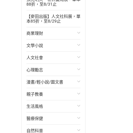
88折，至8/31止
【麥田出版】人文社科展，單
本85折，至8/29止
商業理財
文學小說
投資理財
人文社會
經濟/趨勢
歐美文學
心理勵志
財務/金融
日本文學
國際關係
漫畫/輕小說/圖文書
管理/領導
韓國文學
政治
心靈成長/情緒
親子教養
職場工作術
華文文學
社會科學
人際關係
輕小說
生活風格
成功法
經典文學
台灣/中國歷史
兩性關係
奇幻/科幻
教育現場
醫療保健
行銷/廣告
成長/家庭生活小說
日/韓歷史
心理學
愛情故事
兒童文學/故事
飲食/食譜
自然科普
傳記
懸疑/推理小說
其他歷史/史學
職場/社會寫實
兒童科普/學習
健身/美顏
健康/養生