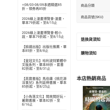
⭐08/03-08/09本週精選85
商品分類
折，領券再85折
商品貨號(SKU)
2026線上漫畫博覽會-漫畫，
單本79折起，至8/15止
2026線上漫畫博覽會-輕小
說，單本79折起，至8/15止
退換貨須知
【臉譜出版】出版社推薦，單
本85折，至8/8止
購物須知
退換貨規定：
【皇冠文化】哈利波特繁體中
(
一
)
依
消費
文版系列，單本88折，套書
內容或一經提
82折起，至8/31止
購書須知
定。
本店熱銷商品
【高寶書版】馬伯庸《桃花源
(
二
)
消費者
沒事兒》系列延伸書展，單本
且已下載
/
存
85折起，至8/25止
挑選
商
退貨方式：您
Choose
【小角落文化】閱來閱好玩，
貨」，本店鋪
暑期書展，單本82折，至
8/16止
請注意，樂天