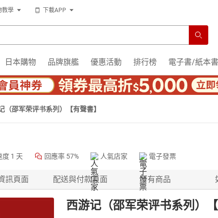
物教學
下載APP
日本購物
品牌旗艦
優惠活動
排行榜
電子書/紙本
记（邵军荣评书系列）【有聲書】
速度
1 天
回應率
57%
人氣店家
電子發票
資訊頁面
配送與付款頁面
所有商品
西游记（邵军荣评书系列）【