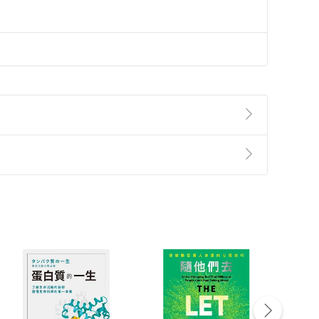
準則
第
2
條第
5
款之規定，「非以有形媒介提供之數位
，不適用消保法第
19
條第
1
項七日內無條件退貨之規
非以有形媒介提供之數位內容，消費者同意若訂購後
付款
方式
完成
訂單
中點選「瀏覽訂單明細」
>
「申請取消訂單
/
退
Payment
Complete
/退貨。