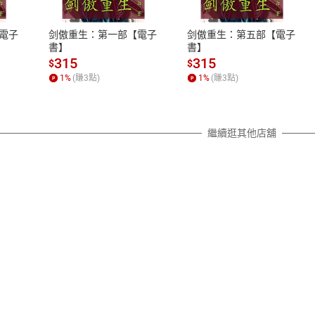
、LINE PAY、AFTEE
本店是否提供消費者保護法七日猶
之權利，遽消費者保護法及通訊交
電子
剑傲重生：第一部【電子
剑傲重生：第五部【電子
除權合理例外情事適用準則，依商
書】
書】
質各有不同規定。詳細退換貨說明
315
315
$
$
照各商品說明。
1
%
(賺
3
點)
1
%
(賺
3
點)
詳細說明
繼續逛其他店舖