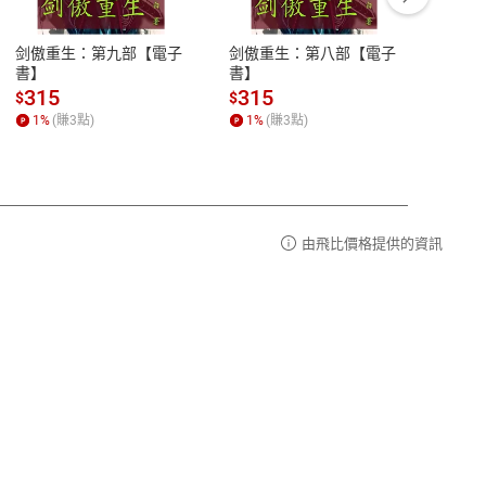
豫期
服務時間：週一到週五 10:00-12:00、
易解
13:00-17:00 (國定假日及例假日休息)
剑傲重生：第九部【電子
剑傲重生：第八部【電子
潜水史
品性
客服電話：0080-1857077
書】
書】
andari
al) Sc
請參
客服信箱：
聯絡店家
315
315
13
$
$
$
r【電
1
%
(賺
3
點)
1
%
(賺
3
點)
1
%
由飛比價格提供的資訊