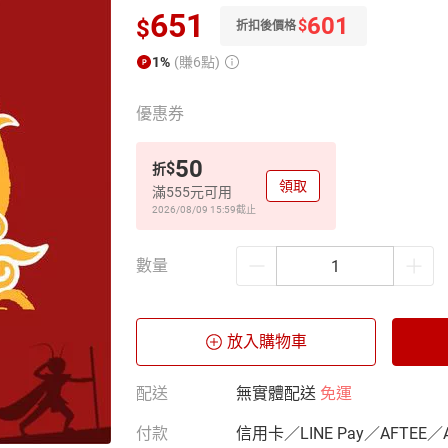
651
601
$
$
折扣後價格
1%
(賺6點)
優惠券
50
$
折
領取
滿555元可用
2026/08/09 15:59
截止
數量
放入購物車
配送
無實體配送
免運
付款
信用卡／LINE Pay／AFTEE／