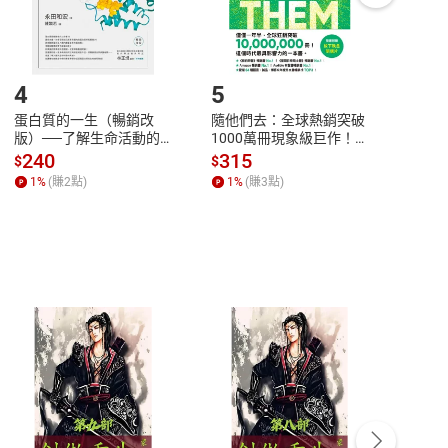
登入帳號，下載書籍後看書
4
5
6
蛋白質的一生（暢銷改
隨他們去：全球熱銷突破
理當
版）──了解生命活動的
1000萬冊現象級巨作！
快樂
秘密，讀懂生命科學的第
改變千萬人命運的心理技
理解
240
315
30
$
$
$
一本書【電子書】
巧【附放下執念明信片
慮、
1
%
(賺
2
點)
1
%
(賺
3
點)
1
%
圖】【電子書】
書】
客服資訊