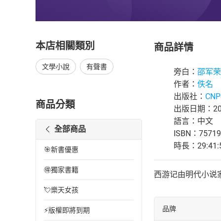
本店相關類別
商品詳情
文學小說
有聲書
旁白：
邵军荣
作者：
佚名
出版社：
CNP
商品分類
出版日期：202
語言：中文
全部商品
ISBN：75719
時長：29:41:
🎯新書優惠
🉐獨家書籍
西游记由明代小说
💘樂天女孩
品牌
⚡版權即將到期