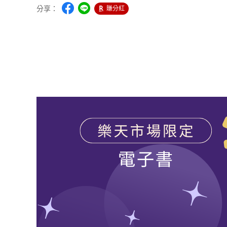
分享：
賺分紅