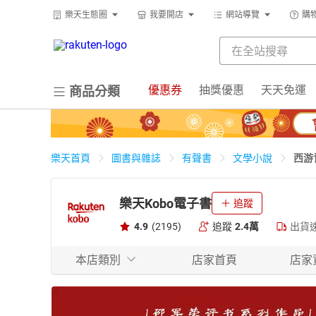
樂天生態圈
我要開店
網站導覽
購
優惠券
抽獎優惠
天天免運
商品分類
西游
樂天首頁
圖書與雜誌
有聲書
文學小說
樂天Kobo電子書
追蹤
4.9
(2195)
追蹤
2.4萬
出貨
本店類別
店家首頁
店家