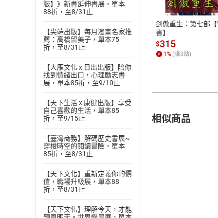
版】》新書延伸書展，單本
ATM轉帳、信用卡
88折，至8/31止
剑傲重生：第七部【
【尖端出版】每月漫畫名家推
書】
薦：高橋留美子，單本75
315
$
折，至8/31止
1
%
(賺
3
點)
【大雁文化 x 日出出版】陪你
找到情緒出口，心理勵志書
展，單本85折，至9/10止
【天下生活 x 康健出版】享受
自己喜歡的生活，單本85
相似商品
折，至9/15止
【臺灣商務】解碼歷史書展~
穿梭時空的閱讀冒險，單本
85折，至8/31止
【天下文化】重新定義你的價
值，職場升級展，單本88
折，至8/31止
【天下文化】理解今天，才能
預見明天。世界變局展，單本