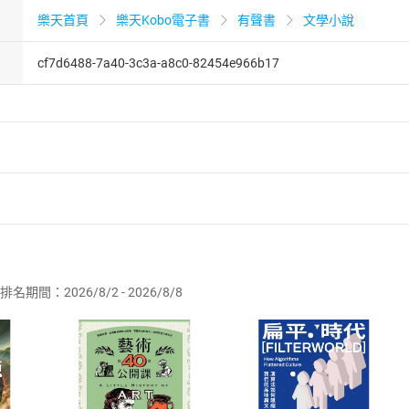
樂天首頁
樂天Kobo電子書
有聲書
文學小說
cf7d6488-7a40-3c3a-a8c0-82454e966b17
者保護法
第
19
條第
1
項後段
暨
通訊交易解除權合理例外情事適用
供即為完成之線上服務，經消費者事先同意始提供。」 之商品
排名期間：2026/8/2 - 2026/8/8
訂購本店鋪之商品即代表知悉本店鋪所銷售之商品為電子書，屬
取電子書，不得請求退貨退款。
品
放入
購物車
登入
帳號
欲取消訂單或辦理退貨時，請登入樂天市場，並於「我的訂單」
Shopping cart
Login
將依您的申請進行審核，待審核通過後將為您辦理退款事宜。
市場須以整筆訂單為單位進行取消/退貨，恕無法以單支商品取消