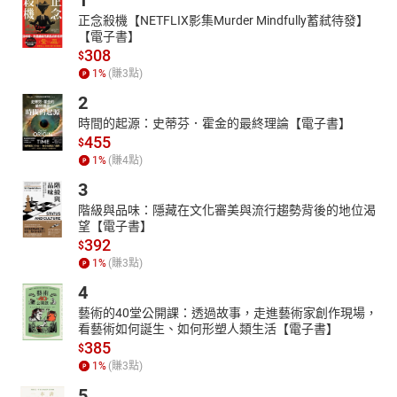
1
正念殺機【NETFLIX影集Murder Mindfully蓄弒待發】
【電子書】
308
$
1
%
(賺
3
點)
2
時間的起源：史蒂芬．霍金的最終理論【電子書】
455
$
1
%
(賺
4
點)
3
階級與品味：隱藏在文化審美與流行趨勢背後的地位渴
望【電子書】
392
$
1
%
(賺
3
點)
4
藝術的40堂公開課：透過故事，走進藝術家創作現場，
看藝術如何誕生、如何形塑人類生活【電子書】
385
$
1
%
(賺
3
點)
5