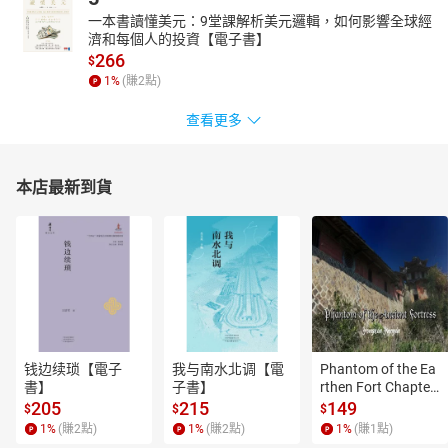
一本書讀懂美元：9堂課解析美元邏輯，如何影響全球經
濟和每個人的投資【電子書】
266
$
1
%
(賺
2
點)
查看更多
本店最新到貨
钱边续琐【電子
我与南水北调【電
Phantom of the Ea
書】
子書】
rthen Fort Chapter
 4【有聲書】
205
215
149
$
$
$
1
%
(賺
2
點)
1
%
(賺
2
點)
1
%
(賺
1
點)