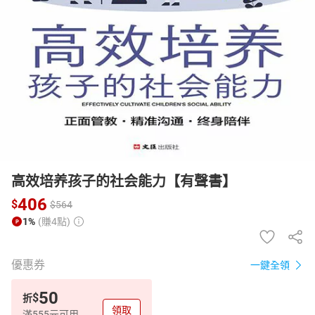
日本購物
電子/紙本書
HOT
高效培养孩子的社会能力【有聲書】
406
$
$
564
1%
(賺4點)
優惠券
一鍵全領
50
$
折
領取
滿555元可用