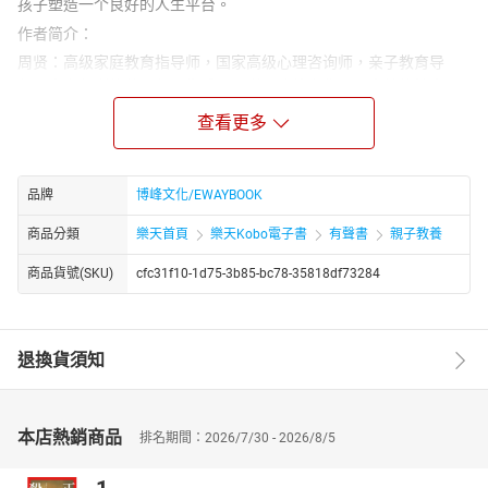
孩子塑造一个良好的人生平台。
作者简介：
周贤：高级家庭教育指导师，国家高级心理咨询师，亲子教育导
师，青少年训练营导师。先后深入学习传统文化、心态教练技术、
家庭教育、两性关系，从改进亲子教育角度出发，以提升家长自我
查看更多
教育为核心，探索和改进亲子教育的观念和方法，同时创办了周贤
家庭教育工作室，针对无数家长提出的教育困惑，举办了家庭教
育、家庭教育的重要性、家庭教育的八大误区、阅读的重要性等经
品牌
博峰文化/EWAYBOOK
典课程，帮助数万家长从中获益。
商品分類
樂天首頁
樂天Kobo電子書
有聲書
親子教養
商品貨號(SKU)
cfc31f10-1d75-3b85-bc78-35818df73284
退換貨須知
本店熱銷商品
排名期間：2026/7/30 - 2026/8/5