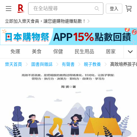
登入
立即加入樂天會員，讓您邊購物邊賺點數！
購物網分類
免運
美食
保健
民生用品
居家
3C
樂天首頁
圖書與雜誌
有聲書
親子教養
高效培养孩子
天天免運
美食蛋糕
養生保健
民生用品
居家生活
3C家電
運動休閒
親子玩具
女裝
男裝
化妝保養
情趣用品