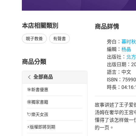
本店相關類別
商品詳情
親子教養
有聲書
旁白：
暮时秋
編輯：
杨晶
出版社：
北方
商品分類
出版日期：202
語言：中文
全部商品
ISBN：75990
時長：04:16:
🎯新書優惠
🉐獨家書籍
故事讲述了王子爱
汤姆在奢华的王宫
💘樂天女孩
懂得了该怎样做一
⚡版權即將到期
的一页。