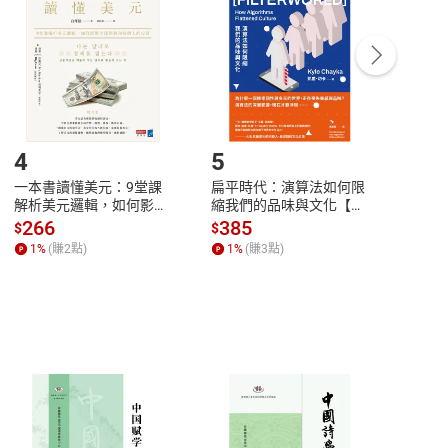
Payment
Complete
/退貨。
登入帳號，下載書籍後看書
4
5
6
一本書讀懂美元：9堂課
扁平時代：演算法如何限
本物
解析美元邏輯，如何影響
縮我們的品味與文化【電
說，
全球經濟和每個人的投資
子書】
來】
266
385
28
$
$
$
【電子書】
1
%
(賺
2
點)
1
%
(賺
3
點)
1
%