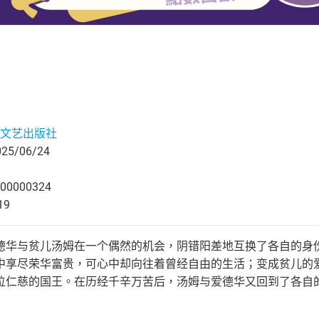
文艺出版社
5/06/24
00000324
19
德华与贫儿汤姆在一个偶然的机会，阴错阳差地互换了各自的身
中享尽荣华富贵，可心中却向往着曾经自由的生活；变成贫儿的
位仁慈的国王。在历经千辛万苦后，汤姆与爱德华又回到了各自