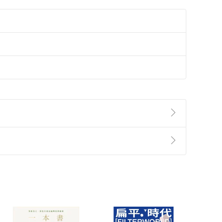
準則
第
2
條第
5
款之規定，「非以有形媒介提供之數位
，不適用消保法第
19
條第
1
項七日內無條件退貨之規
非以有形媒介提供之數位內容，消費者同意若訂購後
付款
方式
完成
訂單
中點選「瀏覽訂單明細」
>
「申請取消訂單
/
退