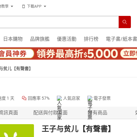
物教學
下載APP
日本購物
品牌旗艦
優惠活動
排行榜
電子書/紙本
与贫儿【有聲書】
速度
1 天
回應率
57%
人氣店家
電子發票
資訊頁面
配送與付款頁面
所有商品
王子与贫儿【有聲書】