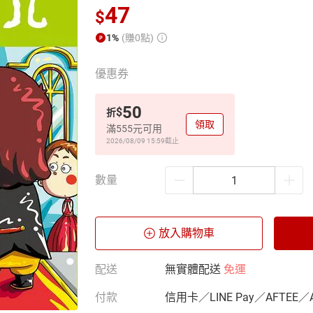
47
$
1%
(賺0點)
優惠券
50
$
折
領取
滿555元可用
2026/08/09 15:59
截止
數量
放入購物車
配送
無實體配送
免運
付款
信用卡／LINE Pay／AFTEE／