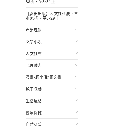
88折，至8/31止
【麥田出版】人文社科展，單
本85折，至8/29止
商業理財
文學小說
投資理財
人文社會
經濟/趨勢
歐美文學
心理勵志
財務/金融
日本文學
國際關係
漫畫/輕小說/圖文書
管理/領導
韓國文學
政治
心靈成長/情緒
親子教養
職場工作術
華文文學
社會科學
人際關係
輕小說
生活風格
成功法
經典文學
台灣/中國歷史
兩性關係
奇幻/科幻
教育現場
醫療保健
行銷/廣告
成長/家庭生活小說
日/韓歷史
心理學
愛情故事
兒童文學/故事
飲食/食譜
自然科普
傳記
懸疑/推理小說
其他歷史/史學
職場/社會寫實
兒童科普/學習
健身/美顏
健康/養生