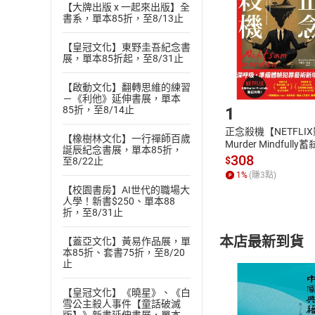
Choose
【大牌出版 x 一起來出版】全
貨」，本店鋪
書系，單本85折，至8/13止
請注意，樂天
購書後，
【皇冠文化】東野圭吾紀念書
展，單本85折起，至8/31止
Step1
【啟動文化】翻轉思維的練習
－《利他》延伸書展，單本
1
85折，至8/14止
正念殺機【NETFLI
【橡樹林文化】一行禪師百歲
Murder Mindfully
誕辰紀念書展，單本85折，
發】【電子書】
308
$
至8/22止
1
%
(賺
3
點)
【校園書房】AI世代的職場大
人學！新書$250、單本88
折，至8/31止
本店最新到貨
【蓋亞文化】黃易作品展，單
本85折、套書75折，至8/20
止
【皇冠文化】《曉星》、《白
雪公主殺人事件【童話破滅