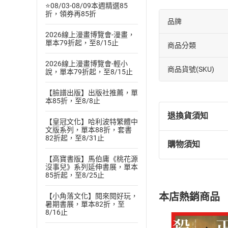
⭐08/03-08/09本週精選85
折，領券再85折
品牌
2026線上漫畫博覽會-漫畫，
單本79折起，至8/15止
商品分類
2026線上漫畫博覽會-輕小
商品貨號(SKU)
說，單本79折起，至8/15止
【臉譜出版】出版社推薦，單
本85折，至8/8止
退換貨須知
【皇冠文化】哈利波特繁體中
文版系列，單本88折，套書
82折起，至8/31止
購物須知
退換貨規定：
【高寶書版】馬伯庸《桃花源
(
一
)
依
消費
沒事兒》系列延伸書展，單本
內容或一經提
85折起，至8/25止
購書須知
定。
本店熱銷商品
【小角落文化】閱來閱好玩，
(
二
)
消費者
暑期書展，單本82折，至
且已下載
/
存
8/16止
挑選
商
退貨方式：您