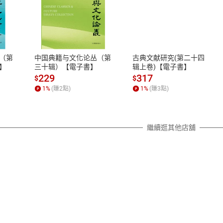
式
退換貨規範
、LINE PAY、AFTEE
本店是否提供消費者保護法七日猶
之權利，遽消費者保護法及通訊交
（第
中国典籍与文化论丛（第
古典文献研究(第二十四
除權合理例外情事適用準則，依商
】
三十辑）【電子書】
辑上卷)【電子書】
質各有不同規定。詳細退換貨說明
229
317
$
$
照各商品說明。
1
%
(賺
2
點)
1
%
(賺
3
點)
詳細說明
繼續逛其他店舖