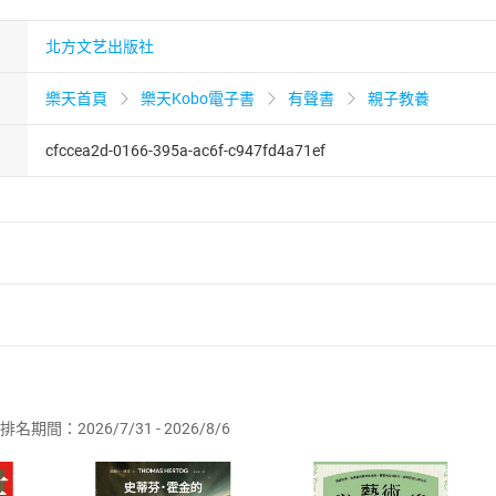
北方文艺出版社
樂天首頁
樂天Kobo電子書
有聲書
親子教養
cfccea2d-0166-395a-ac6f-c947fd4a71ef
者保護法
第
19
條第
1
項後段
暨
通訊交易解除權合理例外情事適用
供即為完成之線上服務，經消費者事先同意始提供。」 之商品
排名期間：2026/7/31 - 2026/8/6
訂購本店鋪之商品即代表知悉本店鋪所銷售之商品為電子書，屬
取電子書，不得請求退貨退款。
品
放入
購物車
登入
帳號
欲取消訂單或辦理退貨時，請登入樂天市場，並於「我的訂單」