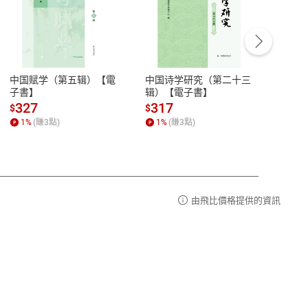
客服資訊
豫期
服務時間：週一到週五 10:00-12:00、
易解
13:00-17:00 (國定假日及例假日休息)
中国赋学（第五辑）【電
中国诗学研究（第二十三
中国
品性
客服電話：0080-1857077
子書】
辑）【電子書】
二十
請參
客服信箱：
聯絡店家
327
317
28
$
$
$
1
%
(賺
3
點)
1
%
(賺
3
點)
1
%
由飛比價格提供的資訊