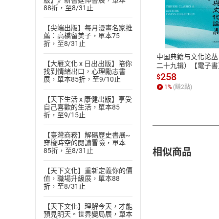
版】》新書延伸書展，單本
88折，至8/31止
付款方
【尖端出版】每月漫畫名家推
薦：高橋留美子，單本75
ATM轉帳、信用卡
折，至8/31止
中国典籍与文化论丛
【大雁文化 x 日出出版】陪你
二十九辑）【電子書
找到情緒出口，心理勵志書
258
$
展，單本85折，至9/10止
1
%
(賺
2
點)
【天下生活 x 康健出版】享受
自己喜歡的生活，單本85
折，至9/15止
【臺灣商務】解碼歷史書展~
穿梭時空的閱讀冒險，單本
相似商品
85折，至8/31止
【天下文化】重新定義你的價
值，職場升級展，單本88
折，至8/31止
【天下文化】理解今天，才能
預見明天。世界變局展，單本