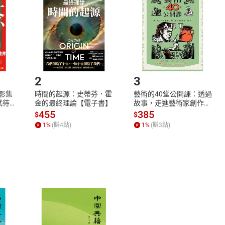
Shopping cart
Login
將依您的申請進行審核，待審核通過後將為您辦理退款事宜。
市場須以整筆訂單為單位進行取消/退貨，恕無法以單支商品取消
如何開始使用？
.選擇閱讀載具
Step2.
2
3
X影集
時間的起源：史蒂芬．霍
藝術的40堂公開課：透過
蓄弒待
金的最終理論【電子書】
故事，走進藝術家創作現
場，看藝術如何誕生、如
455
385
$
$
何形塑人類生活【電子
1
%
(賺
4
點)
1
%
(賺
3
點)
書】