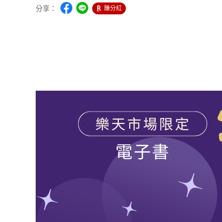
分享：
賺分紅