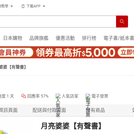
物教學
下載APP
日本購物
品牌旗艦
優惠活動
排行榜
電子書/紙本
婆婆【有聲書】
速度
1 天
回應率
57%
人氣店家
電子發票
資訊頁面
配送與付款頁面
所有商品
月亮婆婆【有聲書】