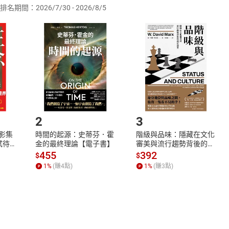
炒飯高手
排名期間：2026/7/30 - 2026/8/5
訂購本店鋪之商品即代表知悉本店鋪所銷售之商品為電子書，屬
給月亮婆婆吃
取電子書，不得請求退貨退款。
後
品
放入
購物車
登入
帳號
欲取消訂單或辦理退貨時，請登入樂天市場，並於「我的訂單」
付出是我的快樂
Shopping cart
Login
將依您的申請進行審核，待審核通過後將為您辦理退款事宜。
為了愛而付出
市場須以整筆訂單為單位進行取消/退貨，恕無法以單支商品取消
重要
如何開始使用？
是付出
阿姨關心的事
.選擇閱讀載具
Step2.
馬爺爺鬧禮品店
付出
2
3
寫給火山的信
X影集
時間的起源：史蒂芬．霍
階級與品味：隱藏在文化
無須付出也快樂
蓄弒待
金的最終理論【電子書】
審美與流行趨勢背後的地
位渴望【電子書】
455
392
寫給秋月的信
$
$
1
%
(賺
4
點)
1
%
(賺
3
點)
咖哩汁澆蛋炒飯
寫給晶晶的信
堅持到底
月亮婆婆去醫院
 要找出真相