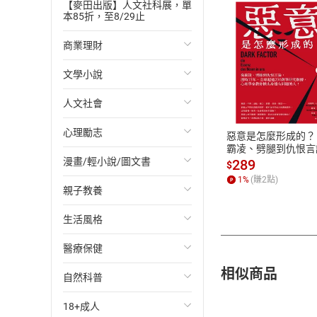
40 第十二章_想盡
【麥田出版】人文社科展，單
本85折，至8/29止
41 第十二章_偷龍
42 第十三章_晶晶
商業理財
43 第十三章_得到
44 第十四章_火山
文學小說
投資理財
付款方
45 第十四章_秋
人文社會
經濟/趨勢
歐美文學
ATM轉帳、信用卡
46 第十五章_秋月
47 第十五章_陪伴
心理勵志
財務/金融
日本文學
國際關係
惡意是怎麼形成的？
48 第十六章_木頭
霸凌、劈腿到仇恨言
歷時15年、全球超過
漫畫/輕小說/圖文書
管理/領導
韓國文學
政治
心靈成長/情緒
49 第十六章_幫
289
$
萬筆研究數據，心理
50 第十七章_晶晶
1
%
(賺
2
點)
教你揪出身邊有問題
親子教養
職場工作術
華文文學
社會科學
人際關係
輕小說
51 第十七章_製作
人！【電子書】
52 第十八章_火山
生活風格
成功法
經典文學
台灣/中國歷史
兩性關係
奇幻/科幻
教育現場
53 第十八章_勇敢
醫療保健
行銷/廣告
成長/家庭生活小說
日/韓歷史
心理學
愛情故事
兒童文學/故事
飲食/食譜
54 第十八章_接受
55 第十八章_風雨
相似商品
自然科普
傳記
懸疑/推理小說
其他歷史/史學
職場/社會寫實
兒童科普/學習
健身/美顏
健康/養生
56 第十九章_秋月
57 第十九章_留下
18+成人
商務/商學
科幻/奇幻小說
法律
懸疑/推理
育兒百科
運動/遊戲
常見疾病
生物科學