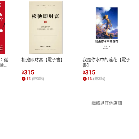
辦法
轉鳳
 付出不是為了快樂
力量
 恐怕一生難以心安
式
退換貨規範
月寫給木頭的信
、LINE PAY、AFTEE
本店是否提供消費者保護法七日猶
 拉近與媽媽的距離
之權利，遽消費者保護法及通訊交
媽媽
：從
松弛即财富【電子書】
我是你水中的莲花【電子
除權合理例外情事適用準則，依商
 送別月亮婆婆
論，
書】
250
質各有不同規定。詳細退換貨說明
助月亮婆婆搬家
315
315
$
$
學家
照各商品說明。
 享樂不是快樂
1
%
(賺
3
點)
1
%
(賺
3
點)
的
詳細說明
明信片
 做個真誠實在的人
認錯
繼續逛其他店舖
處罰
中的溫暖
 清晨誰來叫門？
了遺書