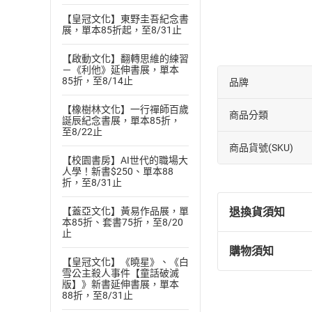
04 第一章_林老
05 第二章_火山
【皇冠文化】東野圭吾紀念書
展，單本85折起，至8/31止
06 第二章_代課
07 第二章_媽媽
【啟動文化】翻轉思維的練習
08 第三章_秋月
－《利他》延伸書展，單本
85折，至8/14止
品牌
09 第三章_王老
10 第三章_快樂的
【橡樹林文化】一行禪師百歲
商品分類
誕辰紀念書展，單本85折，
11 第三章_因別
至8/22止
12 第四章_木頭
商品貨號(SKU)
13 第四章_月亮
【校園書房】AI世代的職場大
人學！新書$250、單本88
14 第四章_付出有
折，至8/31止
15 第五章_晶晶 
16 第五章_煎的有
退換貨須知
【蓋亞文化】黃易作品展，單
本85折、套書75折，至8/20
17 第五章_月亮婆
止
18 第五章_我們不
購物須知
退換貨規定：
19 第五章_晶晶的
【皇冠文化】《曉星》、《白
雪公主殺人事件【童話破滅
(
一
)
依
消費
20 第五章_一剪梅
版】》新書延伸書展，單本
內容或一經提
88折，至8/31止
21 第六章_火山 
購書須知
定。