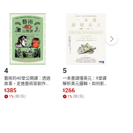
非以有形媒介提供之數位內容，消費者同意若訂購後
付款
方式
完成
訂單
中點選「瀏覽訂單明細」
>
「申請取消訂單
/
退
Payment
Complete
/退貨。
登入帳號，下載書籍後看書
4
5
6
藝術的40堂公開課：透過
一本書讀懂美元：9堂課
本物
故事，走進藝術家創作現
解析美元邏輯，如何影響
說，
場，看藝術如何誕生、如
全球經濟和每個人的投資
來】
385
266
28
$
$
$
何形塑人類生活【電子
【電子書】
1
%
(賺
3
點)
1
%
(賺
2
點)
1
%
書】