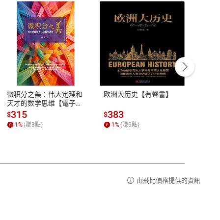
客服資訊
豫期
服務時間：週一到週五 10:00-12:00、
易解
13:00-17:00 (國定假日及例假日休息)
微积分之美：伟大定理和
欧洲大历史【有聲書】
心迹
品性
客服電話：0080-1857077
天才的数学思维【電子
書】
請參
客服信箱：
聯絡店家
315
383
38
$
$
$
1
%
(賺
3
點)
1
%
(賺
3
點)
1
%
由飛比價格提供的資訊