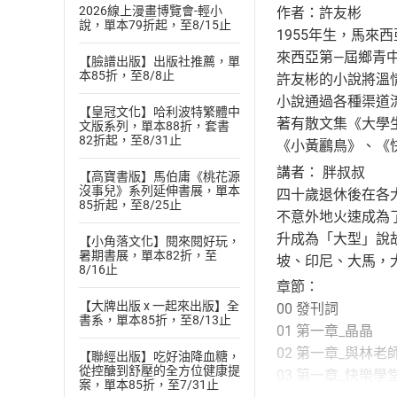
2026線上漫畫博覽會-輕小
作者：許友彬
說，單本79折起，至8/15止
1955年生，馬來
來西亞第—屆鄉青
【臉譜出版】出版社推薦，單
本85折，至8/8止
許友彬的小說將溫
小說通過各種渠道
【皇冠文化】哈利波特繁體中
著有散文集《大學
文版系列，單本88折，套書
82折起，至8/31止
《小黃鸝鳥》、《
講者： 胖叔叔
【高寶書版】馬伯庸《桃花源
沒事兒》系列延伸書展，單本
四十歲退休後在各
85折起，至8/25止
不意外地火速成為
升成為「大型」說
【小角落文化】閱來閱好玩，
暑期書展，單本82折，至
坡、印尼、大馬，
8/16止
章節：
【大牌出版 x 一起來出版】全
00 發刊詞
書系，單本85折，至8/13止
01 第一章_晶晶
02 第一章_與林老
【聯經出版】吃好油降血糖，
從控醣到舒壓的全方位健康提
03 第一章_快樂學
案，單本85折，至7/31止