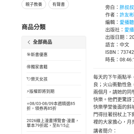
親子教養
有聲書
旁白：
胖叔叔
作者：
許友彬
編輯：
愛播聽
商品分類
出版社：
愛播
出版日期：202
全部商品
語言：中文
ISBN：73742
🎯新書優惠
時長：08:46:
🉐獨家書籍
每天的下午兩點半
💘樂天女孩
良；火山衝動性急
⚡版權即將到期
兩個月，請她的同
快樂。他們更驚訝
⭐08/03-08/09本週精選85
快樂學堂後面的斜
折，領券再85折
門得拄著拐杖上下
2026線上漫畫博覽會-漫畫，
裡的大家擔心，月
單本79折起，至8/15止
講者簡介：