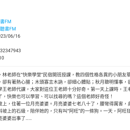
書FM
聽書FM
3/06/16
32347943
10
，林老師在“快樂學堂”民宿開班授課，教四個性格各異的小朋友
，卻有著熱心腸；木頭寡言木訥，卻細心體貼；秋月聰明懂事，
學王老師代課，大家對這位王老師十分好奇。第一天上課時，王
了，快樂也可以學習、可以找尋的嗎？這個老師好奇怪！
坡上，住著一位月亮婆婆。月亮婆婆七老八十了，腰彎得厲害，
斜坡上的石級，陪伴她的，只有叫“阿旺”的一條狗。一天，阿旺
亮婆婆出事了……