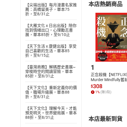
22 第六章_第二代
本店熱銷商品
【尖端出版】每月漫畫名家推
(
二
)
消費者
23 第六章_炒飯
薦：高橋留美子，單本75
且已下載
/
存
折，至8/31止
23 第六章_學無先
挑選
商
退貨方式：您
25 第六章_你的
Choose
【大雁文化 x 日出出版】陪你
貨」，本店鋪
26 第七章_秋月 
找到情緒出口，心理勵志書
展，單本85折，至9/10止
請注意，樂天
27 第七章_真實最
購書後，
28 第七章_寫信也
【天下生活 x 康健出版】享受
29 第七章_米西
自己喜歡的生活，單本85
折，至9/15止
Step1
30 第八章_木頭 
31 第八章_爸爸也
1
【臺灣商務】解碼歷史書展~
32 第八章_木頭
穿梭時空的閱讀冒險，單本
正念殺機【NETFLI
85折，至8/31止
33 第九章_晶晶 
Murder Mindfully
發】【電子書】
308
34 第九章_晶晶
$
【天下文化】重新定義你的價
值，職場升級展，單本88
1
%
(賺
3
點)
35 第十章_火山 
折，至8/31止
36 第十章_火山
37 第十一章_秋月
【天下文化】理解今天，才能
預見明天。世界變局展，單本
38 第十一章_送
88折，至8/31止
本店最新到貨
39 第十二章_木頭