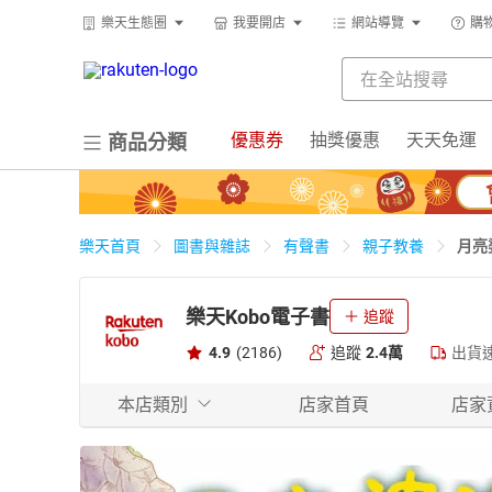
樂天生態圈
我要開店
網站導覽
購
優惠券
抽獎優惠
天天免運
商品分類
月亮
樂天首頁
圖書與雜誌
有聲書
親子教養
樂天Kobo電子書
追蹤
4.9
(2186)
追蹤
2.4萬
出貨
本店類別
店家首頁
店家