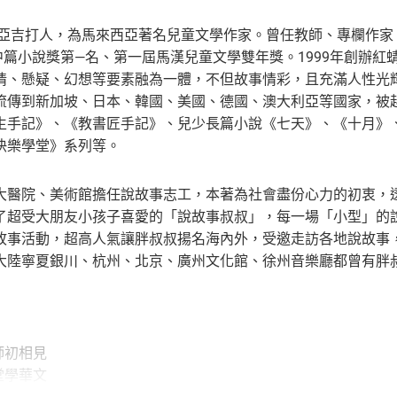
西亞吉打人，為馬來西亞著名兒童文學作家。曾任教師、專欄作家
中篇小說獎第—名、第一屆馬漢兒童文學雙年獎。1999年創辦紅
情、懸疑、幻想等要素融為一體，不但故事情彩，且充滿人性光
流傳到新加坡、日本、韓國、美國、德國、澳大利亞等國家，被
生手記》、《教書匠手記》、兒少長篇小說《七天》、《十月》
快樂學堂》系列等。
大醫院、美術館擔任說故事志工，本著為社會盡份心力的初衷，
了超受大朋友小孩子喜愛的「說故事叔叔」，每一場「小型」的
故事活動，超高人氣讓胖叔叔揚名海內外，受邀走訪各地說故事
大陸寧夏銀川、杭州、北京、廣州文化館、徐州音樂廳都曾有胖
師初相見
堂學華文