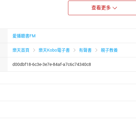
師要離開鷯哥島
查看更多
的王老師來了
答應讓火山留下
愛播聽書FM
師來學習快樂
泉源
樂天首頁
樂天Kobo電子書
有聲書
親子教養
人的快樂而快樂
d00dbf18-6c3e-3e7e-84af-a7c6c74340c8
婆婆什麼都知道
價值
最好吃的洋蔥煎蛋
點焦
婆流眼淚
嫌麻煩
要求
者保護法
第
19
條第
1
項後段
暨
通訊交易解除權合理例外情事適用
供即為完成之線上服務，經消費者事先同意始提供。」 之商品
跟爺爺學做炒飯