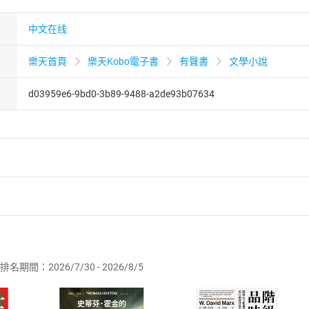
中文在线
樂天首頁
樂天Kobo電子書
有聲書
文學小說
d03959e6-9bd0-3b89-9488-a2de93b07634
者保護法
第
19
條第
1
項後段
暨
通訊交易解除權合理例外情事適用
供即為完成之線上服務，經消費者事先同意始提供。」 之商品
排名期間：2026/7/30 - 2026/8/5
訂購本店鋪之商品即代表知悉本店鋪所銷售之商品為電子書，屬
取電子書，不得請求退貨退款。
品
放入
購物車
登入
帳號
欲取消訂單或辦理退貨時，請登入樂天市場，並於「我的訂單」