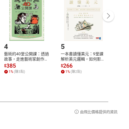
Payment
Complete
/退貨。
登入帳號，下載書籍後看書
4
5
6
藝術的40堂公開課：透過
一本書讀懂美元：9堂課
本物
故事，走進藝術家創作現
解析美元邏輯，如何影響
說，
場，看藝術如何誕生、如
全球經濟和每個人的投資
來】
385
266
28
$
$
$
何形塑人類生活【電子
【電子書】
1
%
(賺
3
點)
1
%
(賺
2
點)
1
%
書】
由飛比價格提供的資訊