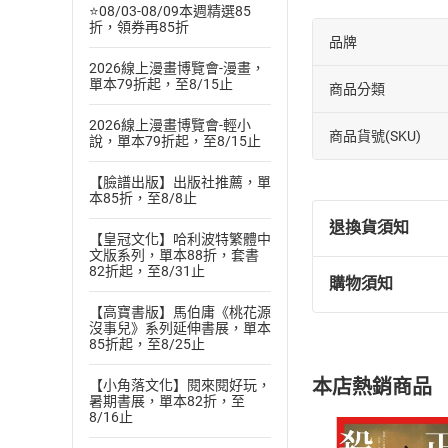
⭐08/03-08/09本週精選85
折，領券再85折
品牌
2026線上漫畫博覽會-漫畫，
單本79折起，至8/15止
商品分類
2026線上漫畫博覽會-輕小
商品貨號(SKU)
說，單本79折起，至8/15止
【臉譜出版】出版社推薦，單
本85折，至8/8止
退換貨須知
【皇冠文化】哈利波特繁體中
文版系列，單本88折，套書
82折起，至8/31止
購物須知
退換貨規定：
【高寶書版】馬伯庸《桃花源
(
一
)
依
消費
沒事兒》系列延伸書展，單本
內容或一經提
85折起，至8/25止
購書須知
定。
本店熱銷商品
【小角落文化】閱來閱好玩，
(
二
)
消費者
暑期書展，單本82折，至
且已下載
/
存
8/16止
挑選
商
退貨方式：您