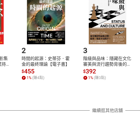
Shopping cart
Login
將依您的申請進行審核，待審核通過後將為您辦理退款事宜。
市場須以整筆訂單為單位進行取消/退貨，恕無法以單支商品取消
如何開始使用？
.選擇閱讀載具
Step2.
2
3
X影集
時間的起源：史蒂芬．霍
階級與品味：隱藏在文化
蓄弒待
金的最終理論【電子書】
審美與流行趨勢背後的地
位渴望【電子書】
455
392
$
$
1
%
(賺
4
點)
1
%
(賺
3
點)
繼續逛其他店舖