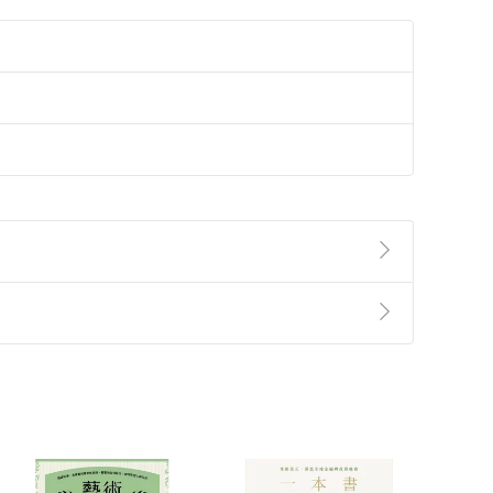
準則
第
2
條第
5
款之規定，「非以有形媒介提供之數位
，不適用消保法第
19
條第
1
項七日內無條件退貨之規
非以有形媒介提供之數位內容，消費者同意若訂購後
付款
方式
完成
訂單
中點選「瀏覽訂單明細」
>
「申請取消訂單
/
退