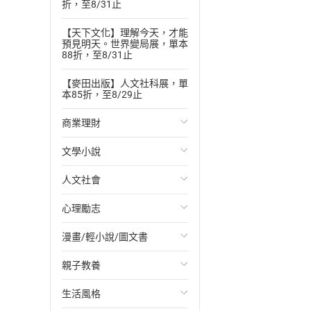
折，至8/31止
【天下文化】理解今天，才能
預見明天。世界變局展，單本
88折，至8/31止
【麥田出版】人文社科展，單
本85折，至8/29止
商業理財
文學小說
投資理財
人文社會
經濟/趨勢
歐美文學
心理勵志
財務/金融
日本文學
國際關係
漫畫/輕小說/圖文書
管理/領導
韓國文學
政治
心靈成長/情緒
親子教養
職場工作術
華文文學
社會科學
人際關係
輕小說
生活風格
成功法
經典文學
台灣/中國歷史
兩性關係
奇幻/科幻
教育現場