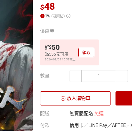
48
$
1%
(賺0點)
優惠券
50
$
折
領取
滿555元可用
2026/08/09 15:59
截止
數量
放入購物車
配送
無實體配送
免運
付款
信用卡／LINE Pay／AFTEE／