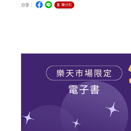
分享：
賺分紅