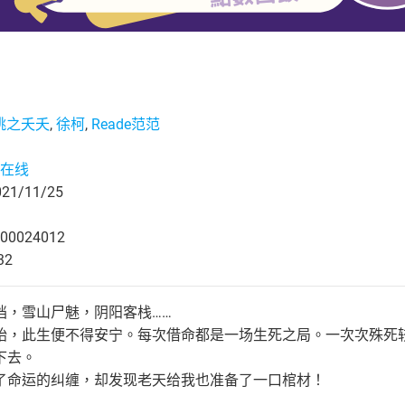
桃之夭夭
,
徐柯
,
Reade范范
在线
1/11/25
00024012
32
档，雪山尸魅，阴阳客栈……
始，此生便不得安宁。每次借命都是一场生死之局。一次次殊死
下去。
了命运的纠缠，却发现老天给我也准备了一口棺材！