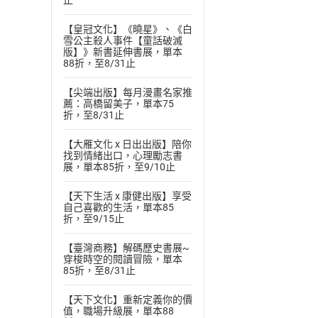
止
付款方
【皇冠文化】《曉星》、《白
雪公主殺人事件【童話破滅
版】》新書延伸書展，單本
ATM轉帳、信用卡
88折，至8/31止
【尖端出版】每月漫畫名家推
薦：高橋留美子，單本75
折，至8/31止
【大雁文化 x 日出出版】陪你
找到情緒出口，心理勵志書
展，單本85折，至9/10止
【天下生活 x 康健出版】享受
自己喜歡的生活，單本85
折，至9/15止
【臺灣商務】解碼歷史書展~
穿梭時空的閱讀冒險，單本
85折，至8/31止
【天下文化】重新定義你的價
值，職場升級展，單本88