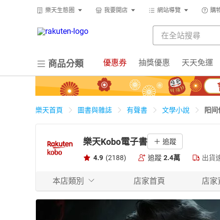
樂天生態圈
我要開店
網站導覽
購
優惠券
抽獎優惠
天天免運
商品分類
阳间
樂天首頁
圖書與雜誌
有聲書
文學小說
樂天Kobo電子書
追蹤
4.9
(2188)
追蹤
2.4萬
出貨
本店類別
店家首頁
店家