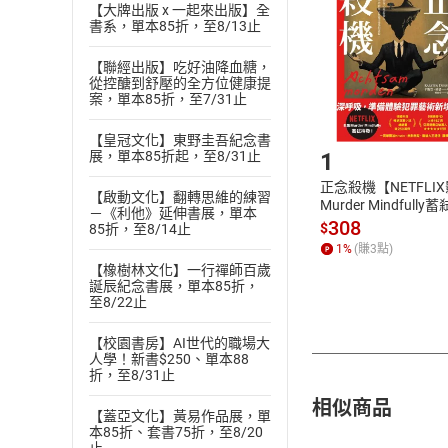
Choose
【大牌出版 x 一起來出版】全
貨」，本店鋪
書系，單本85折，至8/13止
請注意，樂天
購書後，
【聯經出版】吃好油降血糖，
從控醣到舒壓的全方位健康提
案，單本85折，至7/31止
Step1
【皇冠文化】東野圭吾紀念書
1
展，單本85折起，至8/31止
正念殺機【NETFLI
【啟動文化】翻轉思維的練習
Murder Mindfully
－《利他》延伸書展，單本
發】【電子書】
308
$
85折，至8/14止
1
%
(賺
3
點)
【橡樹林文化】一行禪師百歲
誕辰紀念書展，單本85折，
至8/22止
【校園書房】AI世代的職場大
人學！新書$250、單本88
折，至8/31止
相似商品
【蓋亞文化】黃易作品展，單
本85折、套書75折，至8/20