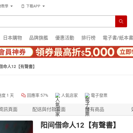
物教學
下載APP
日本購物
品牌旗艦
優惠活動
排行榜
電子書/紙本
借命人12【有聲書】
速度
1 天
回應率
57%
人氣店家
電子發票
資訊頁面
配送與付款頁面
所有商品
阳间借命人12【有聲書】